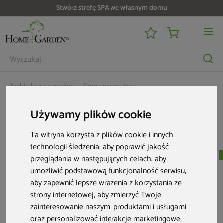
Stwórz strefę SPA we własnym domu
Architektura ogrodowa
Pergole ogrodowe
Przesuwna ścianka szklana 4 m do pergoli Schatler Modern
Używamy plików cookie
Aktualne oferty
Ta witryna korzysta z plików cookie i innych
technologii śledzenia, aby poprawić jakość
Nowość
Nowość
przeglądania w następujących celach:
aby
umożliwić podstawową funkcjonalność serwisu
,
aby zapewnić lepsze wrażenia z korzystania ze
strony internetowej
,
aby zmierzyć Twoje
zainteresowanie naszymi produktami i usługami
oraz personalizować interakcje marketingowe
,