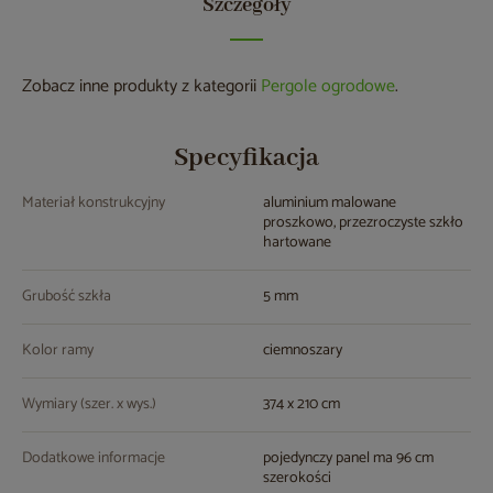
Szczegóły
Zobacz inne produkty z kategorii
Pergole ogrodowe
.
Specyfikacja
Materiał konstrukcyjny
aluminium malowane
proszkowo, przezroczyste szkło
hartowane
Grubość szkła
5 mm
Kolor ramy
ciemnoszary
Wymiary (szer. x wys.)
374 x 210 cm
Dodatkowe informacje
pojedynczy panel ma 96 cm
szerokości