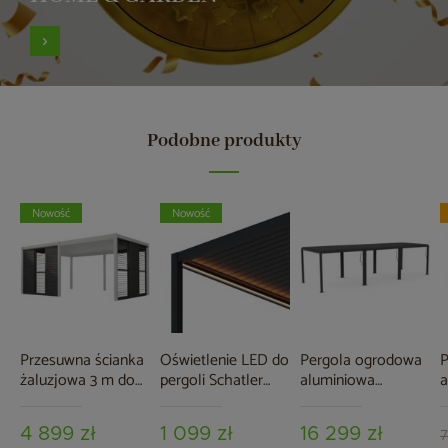
Podobne produkty
Nowość
Nowość
Przesuwna ścianka
Oświetlenie LED do
Pergola ogrodowa
P
żaluzjowa 3 m do
pergoli Schatler
aluminiowa
a
pergoli Schatler
Modern Alu 4x3 m
Schatler Modern
S
Modern / Modern
Alu 9x3 m
A
4 899 zł
1 099 zł
16 299 zł
Alu
7