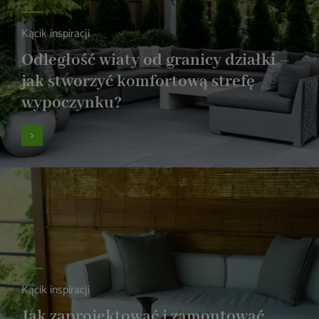
Kącik inspiracji
Odległość wiaty od granicy działki –
jak stworzyć komfortową strefę
wypoczynku?
Kącik inspiracji
Jak zaprojektować i zamontować