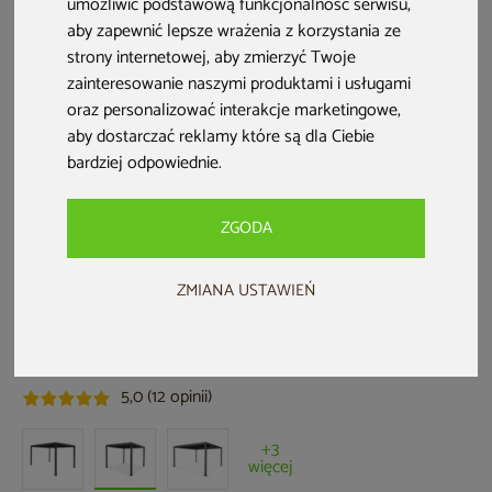
umożliwić podstawową funkcjonalność serwisu
,
aby zapewnić lepsze wrażenia z korzystania ze
strony internetowej
,
aby zmierzyć Twoje
zainteresowanie naszymi produktami i usługami
oraz personalizować interakcje marketingowe
,
aby dostarczać reklamy które są dla Ciebie
bardziej odpowiednie
.
ZGODA
ZMIANA USTAWIEŃ
Pergola ogrodowa aluminiowa
Schatler Modern Alu 3x3 m
Kod produktu: 892530
5,0 (12 opinii)
+3
więcej