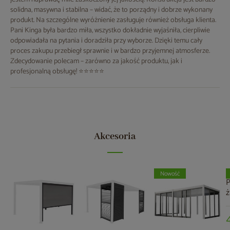
solidna, masywna i stabilna – widać, że to porządny i dobrze wykonany
produkt. Na szczególne wyróżnienie zasługuje również obsługa klienta.
Pani Kinga była bardzo miła, wszystko dokładnie wyjaśniła, cierpliwie
odpowiadała na pytania i doradziła przy wyborze. Dzięki temu cały
proces zakupu przebiegł sprawnie i w bardzo przyjemnej atmosferze.
Zdecydowanie polecam – zarówno za jakość produktu, jak i
profesjonalną obsługę! ⭐⭐⭐⭐⭐
Akcesoria
Nowość
P
ż
p
M
A