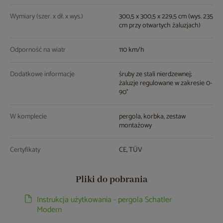
Wymiary (szer. x dł. x wys.)
300,5 x 300,5 x 229,5 cm (wys. 235
cm przy otwartych żaluzjach)
Odporność na wiatr
110 km/h
Dodatkowe informacje
śruby ze stali nierdzewnej;
żaluzje regulowane w zakresie 0-
90°
W komplecie
pergola, korbka, zestaw
montażowy
Certyfikaty
CE, TÜV
Pliki do pobrania
Instrukcja użytkowania - pergola Schatler
Modern