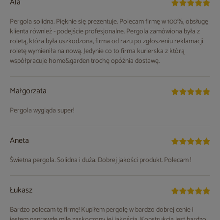
Ala
Pergola solidna. Pięknie się prezentuje. Polecam firmę w 100%, obsługę
klienta również - podejście profesjonalne. Pergola zamówiona była z
roletą, która była uszkodzona, firma od razu po zgłoszeniu reklamacji
roletę wymieniła na nową. Jedynie co to firma kurierska z którą
współpracuje home&garden trochę opóźnia dostawę.
Małgorzata
Pergola wygląda super!
Aneta
Świetna pergola. Solidna i duża. Dobrej jakości produkt. Polecam !
Łukasz
Bardzo polecam tę firmę! Kupiłem pergolę w bardzo dobrej cenie i
jestem naprawdę mile zaskoczony jej jakością. Konstrukcja jest bardzo