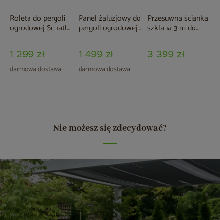
Roleta do pergoli
Panel żaluzjowy do
Przesuwna ścianka
ogrodowej Schatler
pergoli ogrodowej
szklana 3 m do
Modern / Modern
Schatler Modern /
pergoli Schatler
Alu 3 m
Modern Alu
Modern / Modern
1 299 zł
1 499 zł
3 399 zł
Alu
darmowa dostawa
darmowa dostawa
Nie możesz się zdecydować?