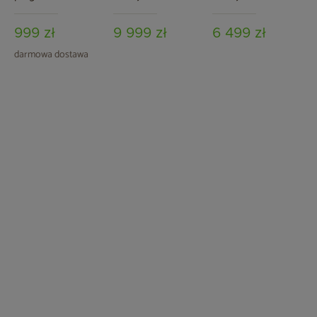
Modern 4x4 m
pergoli Schatler
pergoli Schatler
Nova Lux Alu
Modern Alu
999 zł
9 999 zł
6 499 zł
darmowa dostawa