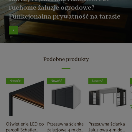
ruchome żaluzje ogrodowe?
Funkcjonalna prywatność na tarasie
Podobne produkty
Nowość
Nowość
Nowość
P
s
p
N
Oświetlenie LED do
Przesuwna ścianka
Przesuwna ścianka
pergoli Schatler
żaluzjowa 4 m do
żaluzjowa 4 m do