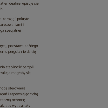
ler idealnie wpisuje się
ni.
 korozję i pokryte
zarysowaniami i
ga specjalnej
więcej, podstawa każdego
temu pergola nie da się
a stabilność pergoli.
trukcja mogłaby się
omocą sterowania
gań i zapewniając cichą
kuteczną ochronę
tak, aby wytrzymały