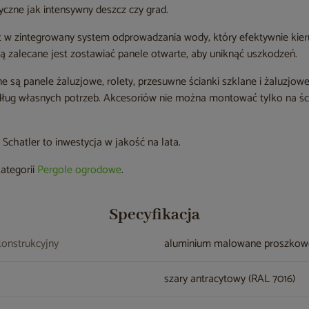
yczne jak intensywny deszcz czy grad.
 w zintegrowany system odprowadzania wody, który efektywnie kier
ą zalecane jest zostawiać panele otwarte, aby uniknąć uszkodzeń.
e są panele żaluzjowe, rolety, przesuwne ścianki szklane i żaluzjo
ug własnych potrzeb. Akcesoriów nie można montować tylko na ścia
chatler to inwestycja w jakość na lata.
kategorii
Pergole ogrodowe
.
Specyfikacja
konstrukcyjny
aluminium malowane proszko
szary antracytowy (RAL 7016)