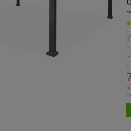
Ko
Do
8
Na
Pr