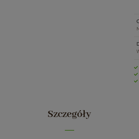
O
N
W
Szczegóły