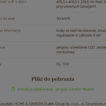
zer. x dł. x wys.)
405,5 x 405,5 x 229,5 cm (wys. 
przy otwartych żaluzjach)
ć na wiatr
110 km/h
e informacje
śruby ze stali nierdzewnej; żaluz
regulowane w zakresie 0-90°
cie
pergola, oświetlenie LED, zesta
montażowy
ty
CE, TÜV
Pliki do pobrania
Instrukcja użytkowania - pergola Schatler Modern
produkt: HOME & GARDEN Dudek Group Sp. z o.o., ul. Ceramiczna 15