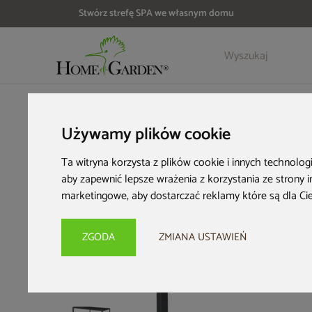
Stwórz strefę SPA we własnym domu
Szczegóły
Opinie
Akcesoria
HOME & GARDEN
Architektura ogrodowa
Pergole ogrodo
Używamy plików cookie
Ta witryna korzysta z plików cookie i innych technolog
aby zapewnić lepsze wrażenia z korzystania ze strony 
marketingowe
,
aby dostarczać reklamy które są dla Ci
ZGODA
ZMIANA USTAWIEŃ