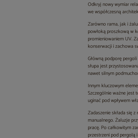
Odkryj nowy wymiar rela
we współczesną architekt
Zarówno rama, jak i żal
powłoką proszkową w kol
promieniowaniem UV. Zas
konserwacji i zachowa sw
Główną podporę pergoli 
słupa jest przystosowan
nawet silnym podmuchom
Innym kluczowym elemen
Szczególnie ważne jest 
uginać pod wpływem wła
Zadaszenie składa się z
manualnego. Żaluzje prz
pracę. Po całkowitym za
przestrzeni pod pergolą