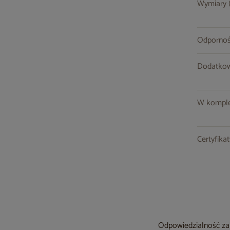
Wymiary (s
Odpornoś
Dodatkow
W komple
Certyfika
Odpowiedzialność za 