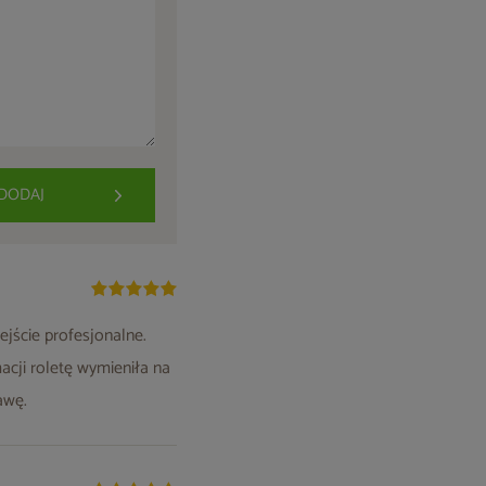
DODAJ
ejście profesjonalne.
acji roletę wymieniła na
awę.