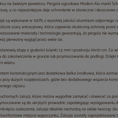
ksu na świeżym powietrzu. Pergola ogrodowa Modern Alu marki Schat
urę, a co najważniejsze daje schronienie w słoneczne i deszczowe d
uzje są wykonane w 100% z wysokiej jakości aluminium odpornego na
orze szary antracytowy, która zapewnia skuteczną ochronę przed 
tosowane materiały i technologie gwarantują, że pergola nie wyma
ój pierwotny wygląd przez wiele lat.
stanowią słupy o grubości ścianki 1,5 mm i przekroju 10×10 cm. Co 
a do zakotwiczenia w gruncie lub przymocowania do podłogi. Dzięki 
 wiatru.
tem konstrukcyjnym jest dodatkowa belka środkowa, która wzmacni
to przy dużych rozpiętościach, gdzie bez dodatkowego wsparcia kons
snego ciężaru.
 ruchomych żaluzji, które można wygodnie zamykać i otwierać za p
ymocowane są do ukrytych prowadnic zapobiegając występowaniu dr
mknięciu zadaszenia, żaluzje idealnie nachodzą na siebie tworząc s
 i komfortowe miejsce wypoczynku. Żaluzje zostały zaprojektowane 