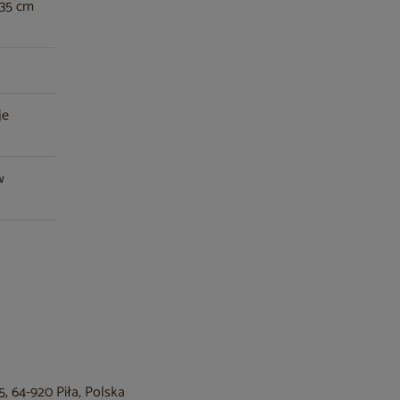
235 cm
je
w
, 64-920 Piła, Polska