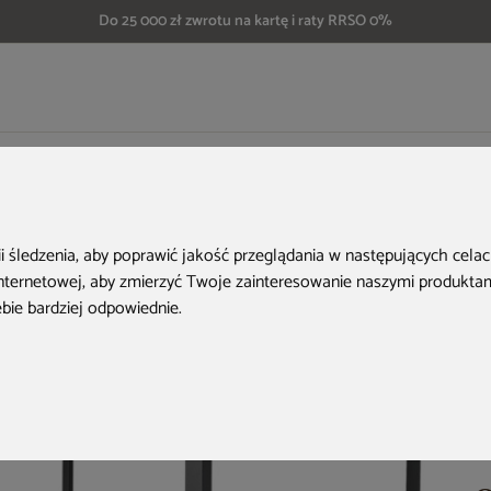
Do 25 000 zł zwrotu na kartę i raty RRSO 0%
we
Pergola ogrodowa aluminiowa Schatler Modern Alu 4x4 m z oświetleniem
ii śledzenia, aby poprawić jakość przeglądania w następujących cela
internetowej
,
aby zmierzyć Twoje zainteresowanie naszymi produktami
ebie bardziej odpowiednie
.