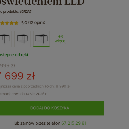
oświetleniem LED
d produktu: 805237
5,0 (12 opinii)
+3
więcej
stępne od ręki
 999 zł
7 699 zł
jniższa cena z poprzednich 30 dni:
8 999 zł
omocja trwa do 10 sie. 2026 r.
DODAJ DO KOSZYKA
lub zamów przez telefon
67 215 29 81