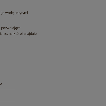
uje wodę ukrytymi
we pozwalające
nie, na której znajduje
wo