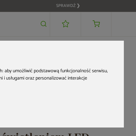
SPRAWDŹ ❯
8 999 zł
DODAJ DO KOSZYKA
7 699 zł
 LED
Bestseller
ch:
aby umożliwić podstawową funkcjonalność serwisu
,
 i usługami oraz personalizować interakcje
Pergola ogrodowa
aluminiowa Schatler
Modern Alu 4x4 m z