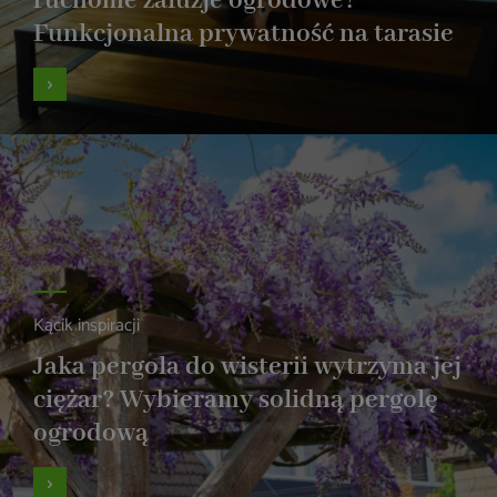
ruchome żaluzje ogrodowe?
Funkcjonalna prywatność na tarasie
Kącik inspiracji
Jaka pergola do wisterii wytrzyma jej
ciężar? Wybieramy solidną pergolę
ogrodową