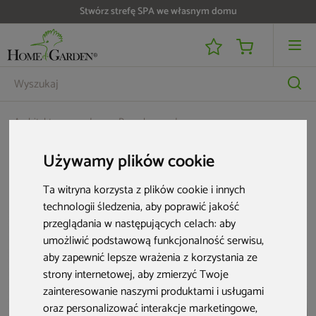
Stwórz strefę SPA we własnym domu
Architektura ogrodowa
Pergole ogrodowe
Przesuwna ścianka żaluzjowa 4 m do pergoli Schatler Modern Alu
Używamy plików cookie
Ta witryna korzysta z plików cookie i innych
technologii śledzenia, aby poprawić jakość
przeglądania w następujących celach:
aby
umożliwić podstawową funkcjonalność serwisu
,
aby zapewnić lepsze wrażenia z korzystania ze
strony internetowej
,
aby zmierzyć Twoje
zainteresowanie naszymi produktami i usługami
oraz personalizować interakcje marketingowe
,