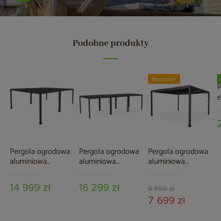
Podobne produkty
Bestseller
P
e
S
A
o
Pergola ogrodowa
Pergola ogrodowa
Pergola ogrodowa
aluminiowa
aluminiowa
aluminiowa
Schatler Modern
Schatler Modern
Schatler Modern
Alu 6x4 m
Alu 9x3 m
Alu 4x4 m z
14 999 zł
16 299 zł
oświetleniem LED
8 999 zł
7 699 zł