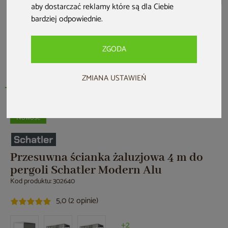
aby dostarczać reklamy które są dla Ciebie
bardziej odpowiednie
.
ZGODA
ZMIANA USTAWIEŃ
Nowość
Przesuwna ścianka żaluzjowa 4 m do
pergoli Schatler Modern Alu
Kod produktu: 302640
5,0 (2 opinie)
+2