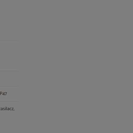
IP47
asilacz,