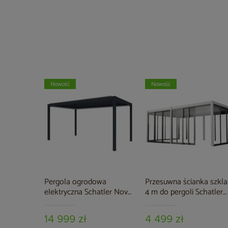
Nowość
Nowość
Pergola ogrodowa
Przesuwna ścianka szkl
elektryczna Schatler Nova
4 m do pergoli Schatler
Lux Alu 4x4 m z
Modern Alu
oświetleniem LED
14 999 zł
4 499 zł