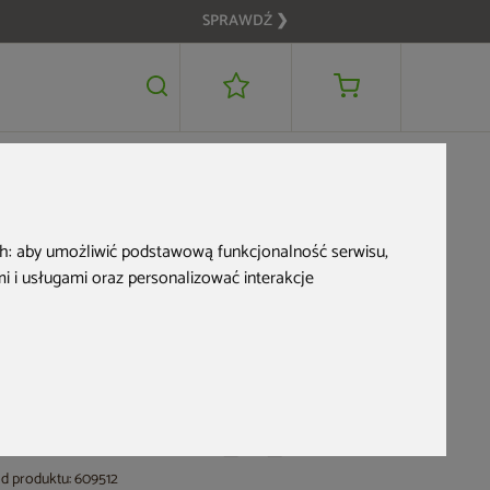
SPRAWDŹ ❯
1 199 zł
DODAJ DO KOSZYKA
Nowość
ch:
aby umożliwić podstawową funkcjonalność serwisu
,
 i usługami oraz personalizować interakcje
Oświetlenie LED do
pergoli Schatler
Modern Alu 4x4 m
d produktu: 609512