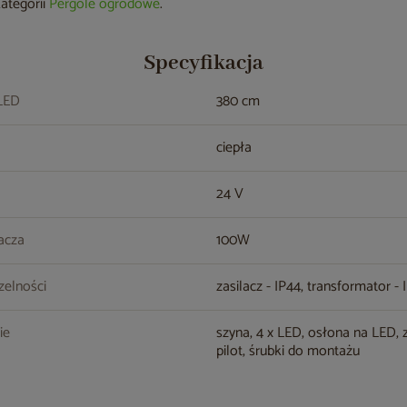
kategorii
Pergole ogrodowe
.
Specyfikacja
LED
380 cm
ciepła
24 V
acza
100W
zelności
zasilacz - IP44, transformator - 
ie
szyna, 4 x LED, osłona na LED, z
pilot, śrubki do montażu