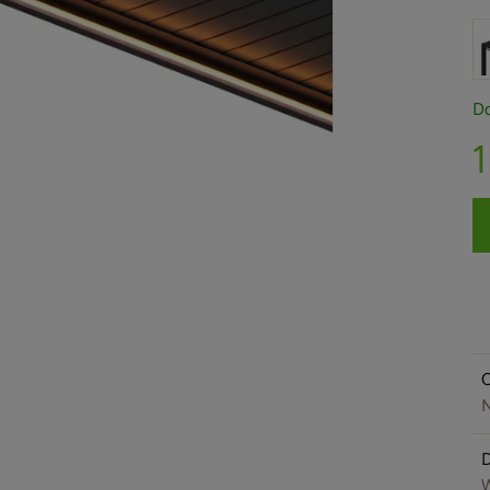
Do
1
O
N
W