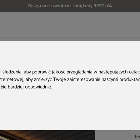
Do 25 000 zł zwrotu na kartę i raty RRSO 0%
we
Oświetlenie LED do pergoli Schatler Modern Alu 4x4 m
ii śledzenia, aby poprawić jakość przeglądania w następujących cela
internetowej
,
aby zmierzyć Twoje zainteresowanie naszymi produktami
ebie bardziej odpowiednie
.
Ko