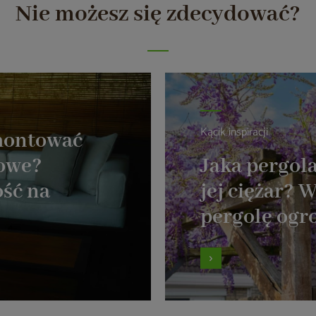
Nie możesz się zdecydować?
Kącik inspiracji
amontować
dowe?
Jaka pergola
ść na
jej ciężar? 
pergolę og