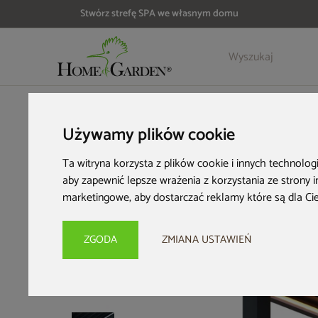
Stwórz strefę SPA we własnym domu
Szczegóły
Opinie
HOME & GARDEN
Architektura ogrodowa
Pergole ogrodo
Używamy plików cookie
Ta witryna korzysta z plików cookie i innych technolog
aby zapewnić lepsze wrażenia z korzystania ze strony 
marketingowe
,
aby dostarczać reklamy które są dla Ci
ZGODA
ZMIANA USTAWIEŃ