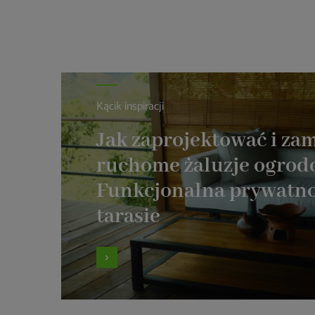
Kącik inspiracji
Jak zaprojektować i z
ruchome żaluzje ogro
Funkcjonalna prywatno
tarasie