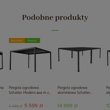
Podobne produkty
Bestseller
Nowość
ana
Pergola ogrodowa
Pergola ogrodowa
Pe
Schatler Modern 4x4 m z
aluminiowa Schatler
al
oświetleniem LED
Modern Alu 6x4 m
Mo
5 599 zł
14 999 zł
1
6 499 zł