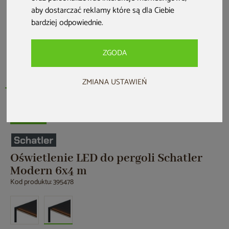
aby dostarczać reklamy które są dla Ciebie
bardziej odpowiednie
.
ZGODA
ZMIANA USTAWIEŃ
Nowość
Oświetlenie LED do pergoli Schatler
Modern 6x4 m
Kod produktu: 395478