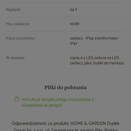
Napięcie
24 V
Moc zasilacza
100W
Klasa szczelności
zasilacz - IP44, transformator -
IP47
W zestawie
szyna, 6 x LED, osłona na LED,
zasilacz, pilot, śrubki do montażu
Pliki do pobrania
Instrukcja bezpiecznego korzystania z
oświetlenia w pergoli
Odpowiedzialność za produkt: HOME & GARDEN Dudek
Group Sp. z o.o., ul. Ceramiczna 15, 64-920 Piła, Polska