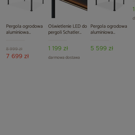
d
Pergola ogrodowa
Oświetlenie LED do
Pergola ogrodowa
aluminiowa
pergoli Schatler
aluminiowa
Schatler Modern
Modern Alu 4x4 m
Schatler Modern
Alu 4x4 m z
Alu 3x3 m
1 199 zł
5 599 zł
oświetleniem LED
8 999 zł
7 699 zł
darmowa dostawa