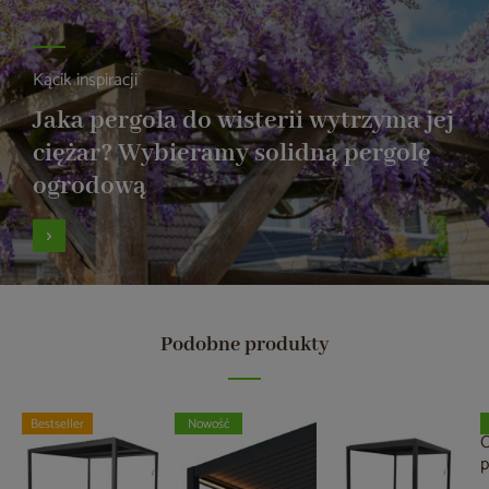
Kącik inspiracji
Jaka pergola do wisterii wytrzyma jej
ciężar? Wybieramy solidną pergolę
ogrodową
Podobne produkty
Bestseller
Nowość
O
p
M