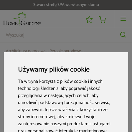
Stwórz strefę SPA we własnym domu
Architektura ogrodowa
Pergole ogrodowe
Oświetlenie LED do pergoli Schatler Modern 6x4 m
Używamy plików cookie
Ta witryna korzysta z plików cookie i innych
technologii śledzenia, aby poprawić jakość
przeglądania w następujących celach:
aby
umożliwić podstawową funkcjonalność serwisu
,
aby zapewnić lepsze wrażenia z korzystania ze
strony internetowej
,
aby zmierzyć Twoje
zainteresowanie naszymi produktami i usługami
oraz personalizować interakcje marketingowe
,