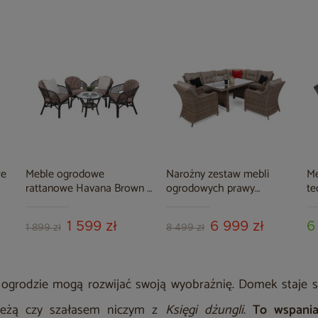
we
Meble ogrodowe
Narożny zestaw mebli
M
rattanowe Havana Brown /
ogrodowych prawy
te
Cappuccino 4+1
California Ginger / Brown
Si
Melange
1 599 zł
6 999 zł
6
1 899 zł
8 499 zł
w ogrodzie mogą rozwijać swoją wyobraźnię. Domek staje s
ieżą czy szałasem niczym z
Księgi dżungli
.
To wspania