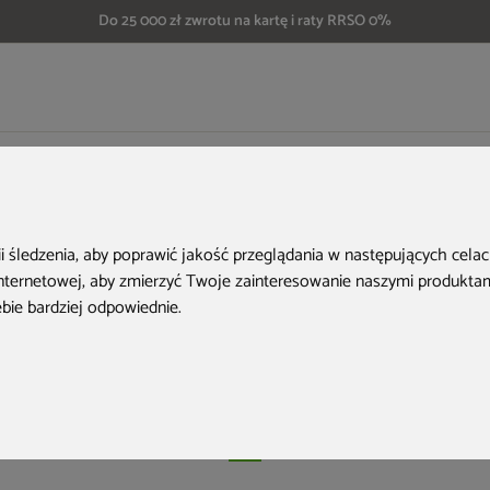
Do 25 000 zł zwrotu na kartę i raty RRSO 0%
 zrobić domek na drzewie dla dzieci? 8 porad HOME & GARDEN
zrobić domek na dr
ii śledzenia, aby poprawić jakość przeglądania w następujących cela
internetowej
,
aby zmierzyć Twoje zainteresowanie naszymi produktami
dzieci? 8 porad H
ebie bardziej odpowiednie
.
GARDEN