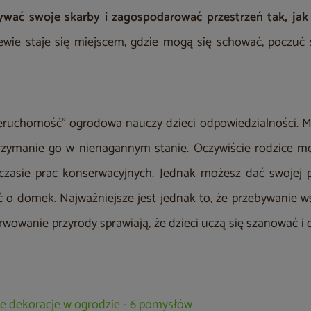
wać swoje skarby i zagospodarować przestrzeń tak, jak 
wie staje się miejscem, gdzie mogą się schować, poczuć s
nieruchomość” ogrodowa nauczy dzieci odpowiedzialności. 
rzymanie go w nienagannym stanie. Oczywiście rodzice mo
czasie prac konserwacyjnych. Jednak możesz dać swojej p
ć o domek. Najważniejsze jest jednak to, że przebywanie w
wowanie przyrody sprawiają, że dzieci uczą się szanować i 
ne dekoracje w ogrodzie - 6 pomysłów