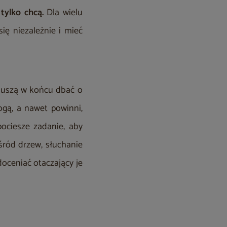
tylko chcą.
Dla wielu
ię niezależnie i mieć
Muszą w końcu dbać o
gą, a nawet powinni,
ociesze zadanie, aby
śród drzew, słuchanie
doceniać otaczający je