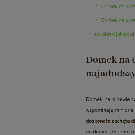
Domek na drzew
Domek na drze
Już wiesz, jak po
Domek na d
najmłodszy
Domek na drzewie to 
wspominają minione cz
doskonała zachęta d
mediów społecznościo