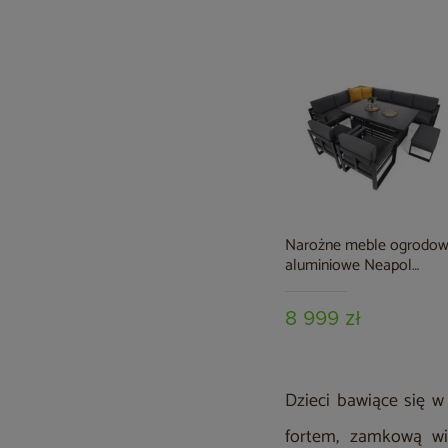
Narożne meble ogrodo
aluminiowe Neapol
Comfort Grey / Grey
Melange
8 999 zł
Dzieci bawiące się 
fortem, zamkową w