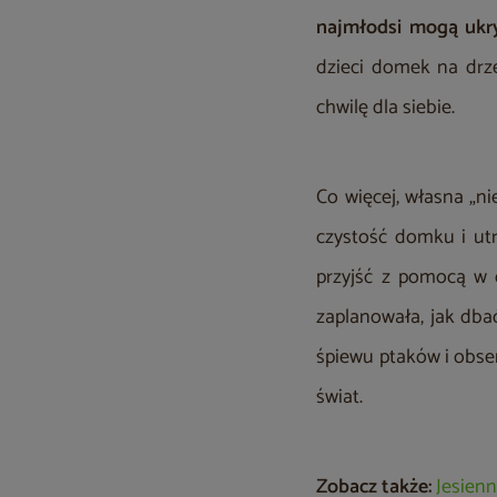
najmłodsi mogą ukry
dzieci domek na drze
chwilę dla siebie.
Co więcej, własna „
czystość domku i ut
przyjść z pomocą w 
zaplanowała, jak dba
śpiewu ptaków i obser
świat.
Zobacz także:
Jesien