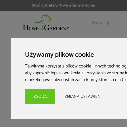
Stwórz strefę SPA we własnym domu
HOME & GARDEN
Inspiracje i porady
Ogród pod lupą
Jak
Używamy plików cookie
Jak 
Ta witryna korzysta z plików cookie i innych technolog
aby zapewnić lepsze wrażenia z korzystania ze strony 
dla 
marketingowe
,
aby dostarczać reklamy które są dla Ci
ZGODA
ZMIANA USTAWIEŃ