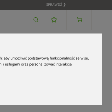
SPRAWDŹ ❯
zewie
ch:
aby umożliwić podstawową funkcjonalność serwisu
,
 i usługami oraz personalizować interakcje
OME &