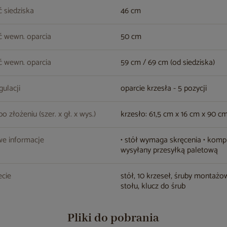
 siedziska
46 cm
ć wewn. oparcia
50 cm
 wewn. oparcia
59 cm / 69 cm (od siedziska)
gulacji
oparcie krzesła - 5 pozycji
 złożeniu (szer. x gł. x wys.)
krzesło: 61,5 cm x 16 cm x 90 c
e informacje
• stół wymaga skręcenia • komp
wysyłany przesyłką paletową
cie
stół, 10 krzeseł, śruby montaż
stołu, klucz do śrub
Pliki do pobrania