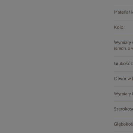
Materiał 
Kolor
Wymiary st
(średn. x 
Grubość b
Otwór w b
Wymiary kr
Szerokość
Głębokoś