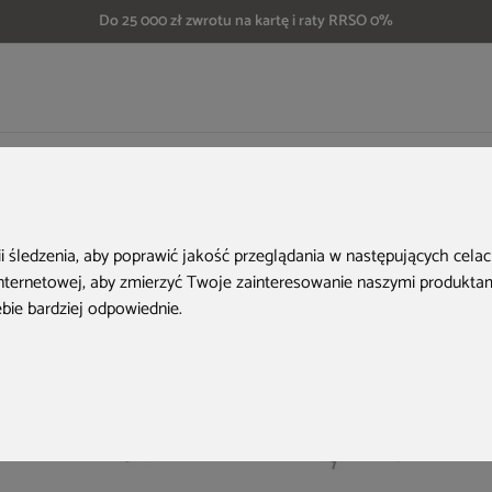
Do 25 000 zł zwrotu na kartę i raty RRSO 0%
eble ogrodowe drewniane Akacja Oval 165+60+60 cm 10+1
Aktualne oferty
ii śledzenia, aby poprawić jakość przeglądania w następujących cela
internetowej
,
aby zmierzyć Twoje zainteresowanie naszymi produktami
ebie bardziej odpowiednie
.
Bestseller