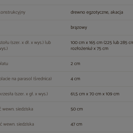
konstrukcyjny
drewno egzotyczne, akacja
brązowy
ołu (szer. x dł. x wys.) lub
100 cm x 165 cm (225 lub 285 c
wys.)
rozłożeniu) x 75 cm
latu
2 cm
lacie na parasol (średnica)
4 cm
zesła (szer. x gł. x wys.)
61,5 cm x 70 cm x 109 cm
 wewn. siedziska
50 cm
ć wewn. siedziska
47 cm