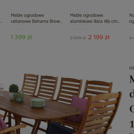
Meble ogrodowe
Meble ogrodowe
Na
rattanowe Bahama Brown
aluminiowe Ibiza 185 cm
og
nge
/ Cappuccino 3+1
Silver / Black 8+1
Ca
B
1 399 zł
2 199 zł
2 599 zł
8 
H