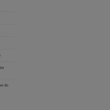
m
let
owe do