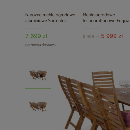
Narożne meble ogrodowe
Meble ogrodowe
aluminiowe Sorrento
technorattanowe Foggia
Comfort Grey / Grey
Flex Beige / Beige Mela
Melange
7 699 zł
5 999 zł
6 999 zł
darmowa dostawa