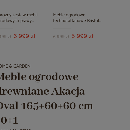
rożny zestaw mebli
Meble ogrodowe
Meble og
rodowych prawy
technorattanowe Bristol
rattanowe
lifornia Brown Mat /
Round Elegant 150 cm
Cream 3+
rown Melange
Brown Mat / Brown
6 999 zł
5 999 zł
Melange 6+1
499 zł
6 999 zł
2 299 zł
OME & GARDEN
Meble ogrodowe
drewniane Akacja
Oval 165+60+60 cm
10+1