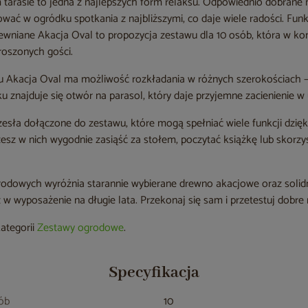
tarasie to jedna z najlepszych form relaksu. Odpowiednio dobran
ać w ogródku spotkania z najbliższymi, co daje wiele radości. Funk
wniane Akacja Oval to propozycja zestawu dla 10 osób, która w k
roszonych gości.
u Akacja Oval ma możliwość rozkładania w różnych szerokościach –
znajduje się otwór na parasol, który daje przyjemne zacienienie w 
zesła dołączone do zestawu, które mogą spełniać wiele funkcji dzię
esz w nich wygodnie zasiąść za stołem, poczytać książkę lub skorzys
odowych wyróżnia starannie wybierane drewno akacjowe oraz solid
z w wyposażenie na długie lata. Przekonaj się sam i przetestuj dobre 
kategorii
Zestawy ogrodowe
.
Specyfikacja
sób
10