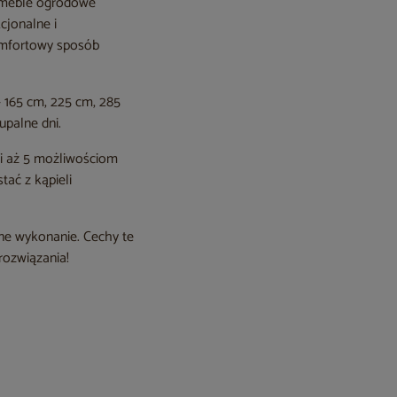
e meble ogrodowe
cjonalne i
omfortowy sposób
 165 cm, 225 cm, 285
upalne dni.
ki aż 5 możliwościom
tać z kąpieli
ne wykonanie. Cechy te
rozwiązania!