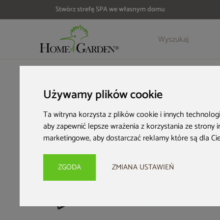
Stwórz strefę SPA we własnym domu
Szczegóły
Opinie
Akcesoria
HOME & GARDEN
Meble ogrodowe
Zestawy ogrodowe
M
Używamy plików cookie
Ta witryna korzysta z plików cookie i innych technolog
aby zapewnić lepsze wrażenia z korzystania ze strony 
marketingowe
,
aby dostarczać reklamy które są dla Ci
Nowość
ZGODA
ZMIANA USTAWIEŃ