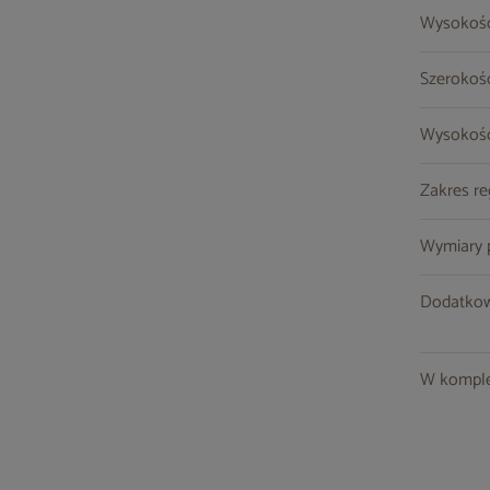
Wysokość
Szerokoś
Wysokość
Zakres re
Wymiary po
Dodatkow
W komple