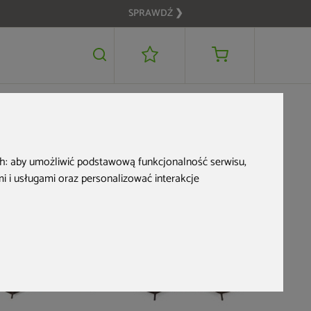
SPRAWDŹ ❯
4 199 zł
DODAJ DO KOSZYKA
ch:
aby umożliwić podstawową funkcjonalność serwisu
,
 i usługami oraz personalizować interakcje