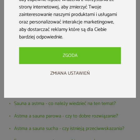
strony internetowej
,
aby zmierzyć Twoje
zainteresowanie naszymi produktami i usługami
oraz personalizować interakcje marketingowe
,
aby dostarczać reklamy które są dla Ciebie
bardziej odpowiednie
.
ZGODA
ZMIANA USTAWIEŃ
Spis treści:
Sauna a astma - co należy wiedzieć na ten temat?
Astma a sauna parowa - czy to dobre rozwiązanie?
Astma a sauna sucha - czy istnieją przeciwwskazania?