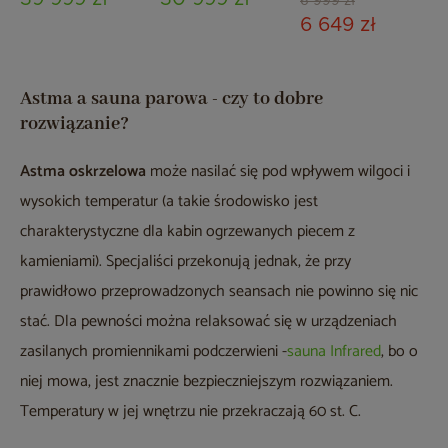
cm
6 999 zł
6 649 zł
Astma a sauna parowa - czy to dobre
rozwiązanie?
Astma oskrzelowa
może nasilać się pod wpływem wilgoci i
wysokich temperatur (a takie środowisko jest
charakterystyczne dla kabin ogrzewanych piecem z
kamieniami). Specjaliści przekonują jednak, że przy
prawidłowo przeprowadzonych seansach nie powinno się nic
stać. Dla pewności można relaksować się w urządzeniach
zasilanych promiennikami podczerwieni -
sauna Infrared
, bo o
niej mowa, jest znacznie bezpieczniejszym rozwiązaniem.
Temperatury w jej wnętrzu nie przekraczają 60 st. C.