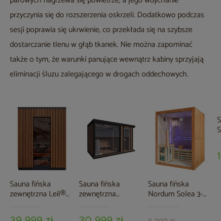
parowych nagrzewa się powietrze, a jego wdychanie
przyczynia się do rozszerzenia oskrzeli. Dodatkowo podczas
sesji poprawia się ukrwienie, co przekłada się na szybsze
dostarczanie tlenu w głąb tkanek. Nie można zapominać
także o tym, że warunki panujące wewnątrz kabiny sprzyjają
eliminacji śluzu zalegającego w drogach oddechowych.
S
S
Sauna fińska
Sauna fińska
Sauna fińska
zewnętrzna Leil®
zewnętrzna
Nordum Solea 3-
Saunas Viva 180 4-
TerModula z mini
osobowa brązowa
osobowa
szatnią 373 x 210
39 999 zł
30 999 zł