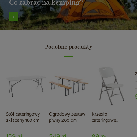
Co zabrać na kemping?
Podobne produkty
Z
c
c
Stół cateringowy
Ogrodowy zestaw
Krzesło
składany 180 cm
piwny 200 cm
cateringowe
składane
159 zł
549 zł
89 zł