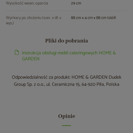
Wysokość wewn. oparcia
29 cm
Wymiary po złożeniu (szer. x dł. x
88 cm x 4 cm x 88 cm (stół)
wys.)
Pliki do pobrania
Instrukcja obsługi mebli cateringowych HOME &
GARDEN
Odpowiedzialność za produkt: HOME & GARDEN Dudek
Group Sp. z o.o., ul. Ceramiczna 15, 64-920 Piła, Polska
Opinie