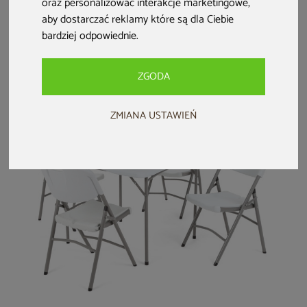
oraz personalizować interakcje marketingowe
,
Ogrodowy zestaw
Zestaw mebli
Ogrodowy zestaw
aby dostarczać reklamy które są dla Ciebie
piwny z oparciami
cateringowych 152
piwny 200 cm II.
220 cm
cm 4+1
gatunek
bardziej odpowiednie
.
899 zł
489 zł
349 zł
549 zł
ZGODA
ZMIANA USTAWIEŃ