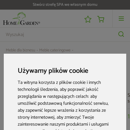
Stwórz strefę SPA we własnym domu
Meble dla biznesu
Meble cateringowe
Zestaw mebli cateringowych 88 cm 4+1
Używamy plików cookie
Aktualne oferty
Ta witryna korzysta z plików cookie i innych
technologii śledzenia, aby poprawić jakość
Outlet
S
przeglądania w następujących celach:
aby
s
umożliwić podstawową funkcjonalność serwisu
,
aby zapewnić lepsze wrażenia z korzystania ze
strony internetowej
,
aby zmierzyć Twoje
zainteresowanie naszymi produktami i usługami