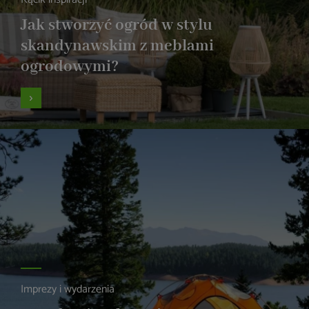
Jak stworzyć ogród w stylu
skandynawskim z meblami
ogrodowymi?
Imprezy i wydarzenia