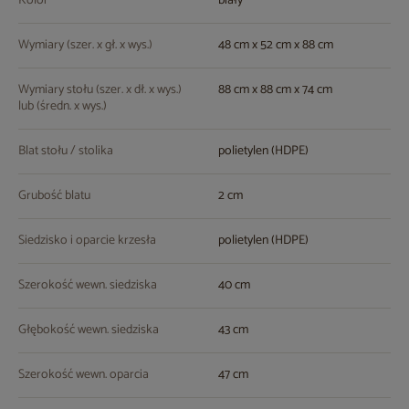
Kolor
biały
Wymiary (szer. x gł. x wys.)
48 cm x 52 cm x 88 cm
Wymiary stołu (szer. x dł. x wys.)
88 cm x 88 cm x 74 cm
lub (średn. x wys.)
Blat stołu / stolika
polietylen (HDPE)
Grubość blatu
2 cm
Siedzisko i oparcie krzesła
polietylen (HDPE)
Szerokość wewn. siedziska
40 cm
Głębokość wewn. siedziska
43 cm
Szerokość wewn. oparcia
47 cm