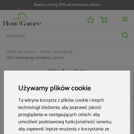
Stwórz strefę SPA we własnym domu
Do 25 000 zł zwrotu na kartę i raty RRSO 0%
Meble dla biznesu
Meble cateringowe
Stół cateringowy składany 244 cm
Aktualne oferty
Używamy plików cookie
Ta witryna korzysta z plików cookie i innych
technologii śledzenia, aby poprawić jakość
przeglądania w następujących celach:
aby
umożliwić podstawową funkcjonalność serwisu
,
aby zapewnić lepsze wrażenia z korzystania ze