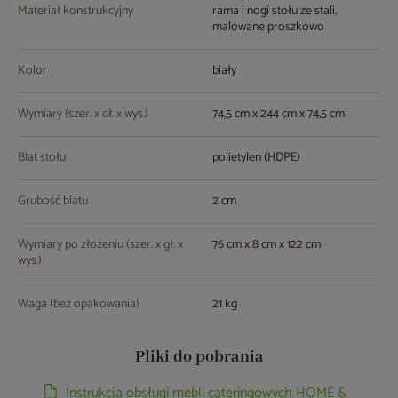
Materiał konstrukcyjny
rama i nogi stołu ze stali,
malowane proszkowo
Kolor
biały
Wymiary (szer. x dł. x wys.)
74,5 cm x 244 cm x 74,5 cm
Blat stołu
polietylen (HDPE)
Grubość blatu
2 cm
Wymiary po złożeniu (szer. x gł. x
76 cm x 8 cm x 122 cm
wys.)
Waga (bez opakowania)
21 kg
Pliki do pobrania
Instrukcja obsługi mebli cateringowych HOME &