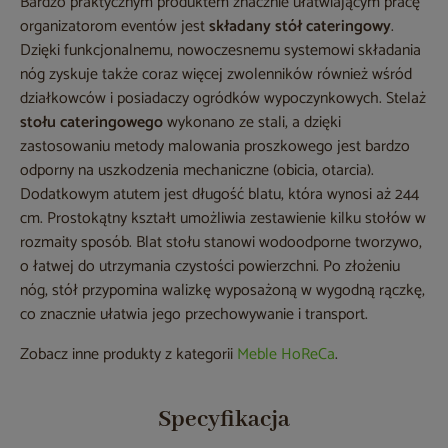
Bardzo praktycznym produktem znacznie ułatwiającym pracę
organizatorom eventów jest
składany stół cateringowy
.
Dzięki funkcjonalnemu, nowoczesnemu systemowi składania
nóg zyskuje także coraz więcej zwolenników również wśród
działkowców i posiadaczy ogródków wypoczynkowych. Stelaż
stołu cateringowego
wykonano ze stali, a dzięki
zastosowaniu metody malowania proszkowego jest bardzo
odporny na uszkodzenia mechaniczne (obicia, otarcia).
Dodatkowym atutem jest długość blatu, która wynosi aż 244
cm. Prostokątny kształt umożliwia zestawienie kilku stołów w
rozmaity sposób. Blat stołu stanowi wodoodporne tworzywo,
o łatwej do utrzymania czystości powierzchni. Po złożeniu
nóg, stół przypomina walizkę wyposażoną w wygodną rączkę,
co znacznie ułatwia jego przechowywanie i transport.
Zobacz inne produkty z kategorii
Meble HoReCa
.
Specyfikacja