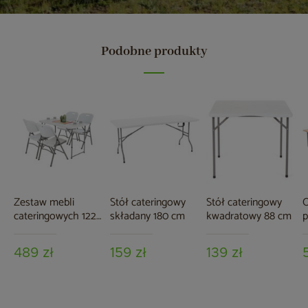
Podobne produkty
Zestaw mebli
Stół cateringowy
Stół cateringowy
O
cateringowych 122
składany 180 cm
kwadratowy 88 cm
p
cm 4+1
489 zł
159 zł
139 zł