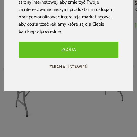
strony internetowej
,
aby zmierzyć Twoje
Stół cateringowy
Ogrodowy zestaw
Stół cateringowy
S
składany 122 cm - 2
piwny z oparciami
składany 180 cm
k
zainteresowanie naszymi produktami i usługami
wysokości
220 cm
oraz personalizować interakcje marketingowe
,
aby dostarczać reklamy które są dla Ciebie
129 zł
899 zł
159 zł
bardziej odpowiednie
.
ZGODA
ZMIANA USTAWIEŃ