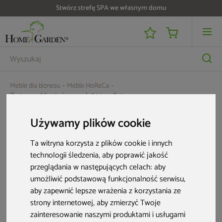
Stwórz strefę SPA we własnym domu
Meble dla biznesu
Meble HoReCa
Zestaw mebli cateringowych 244 cm 8+1
Aktualne oferty
Używamy plików cookie
Ta witryna korzysta z plików cookie i innych
technologii śledzenia, aby poprawić jakość
przeglądania w następujących celach:
aby
umożliwić podstawową funkcjonalność serwisu
,
aby zapewnić lepsze wrażenia z korzystania ze
strony internetowej
,
aby zmierzyć Twoje
zainteresowanie naszymi produktami i usługami