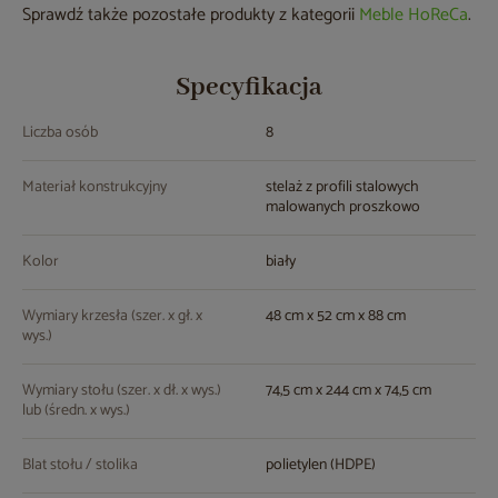
Sprawdź także pozostałe produkty z kategorii
Meble HoReCa
.
Specyfikacja
Liczba osób
8
Materiał konstrukcyjny
stelaż z profili stalowych
malowanych proszkowo
Kolor
biały
Wymiary krzesła (szer. x gł. x
48 cm x 52 cm x 88 cm
wys.)
Wymiary stołu (szer. x dł. x wys.)
74,5 cm x 244 cm x 74,5 cm
lub (średn. x wys.)
Blat stołu / stolika
polietylen (HDPE)