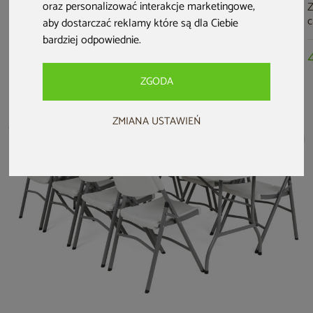
oraz personalizować interakcje marketingowe
,
Krzesło
Ławka cateringowa
Stół cateringowy
Z
cateringowe
składana 183 cm
składany 180 cm
c
aby dostarczać reklamy które są dla Ciebie
składane
c
bardziej odpowiednie
.
89 zł
89 zł
159 zł
ZGODA
ZMIANA USTAWIEŃ