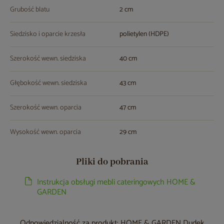
Grubość blatu
2 cm
Siedzisko i oparcie krzesła
polietylen (HDPE)
Szerokość wewn. siedziska
40 cm
Głębokość wewn. siedziska
43 cm
Szerokość wewn. oparcia
47 cm
Wysokość wewn. oparcia
29 cm
Pliki do pobrania
Instrukcja obsługi mebli cateringowych HOME &
GARDEN
Odpowiedzialność za produkt: HOME & GARDEN Dudek