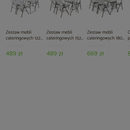
Zestaw mebli
Zestaw mebli
Zestaw mebli
O
cateringowych 122
cateringowych 152
cateringowych 180
p
cm 4+1
cm 4+1
cm 6+1
489 zł
489 zł
669 zł