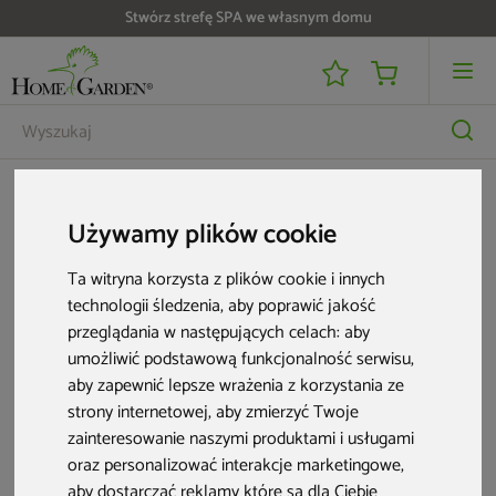
Stwórz strefę SPA we własnym domu
Lista produktów do promocji "Kup saunę i odbierz -25% na meble ogrodow
Używamy plików cookie
Lista produktów do promocji "Kup
saunę i odbierz -25% na meble
Ta witryna korzysta z plików cookie i innych
technologii śledzenia, aby poprawić jakość
ogrodowe"
przeglądania w następujących celach:
aby
umożliwić podstawową funkcjonalność serwisu
,
7 produktów
aby zapewnić lepsze wrażenia z korzystania ze
strony internetowej
,
aby zmierzyć Twoje
zainteresowanie naszymi produktami i usługami
oraz personalizować interakcje marketingowe
,
aby dostarczać reklamy które są dla Ciebie