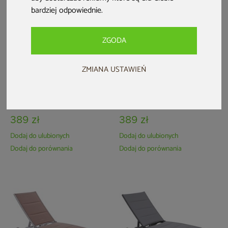
bardziej odpowiednie
.
ZGODA
ZMIANA USTAWIEŃ
Leżak ogrodowy aluminiowy
Leżak ogrodowy aluminiowy
Ibiza Silver / Black
Ibiza Grey / Taupe
389 zł
389 zł
Dodaj do ulubionych
Dodaj do ulubionych
Dodaj do porównania
Dodaj do porównania