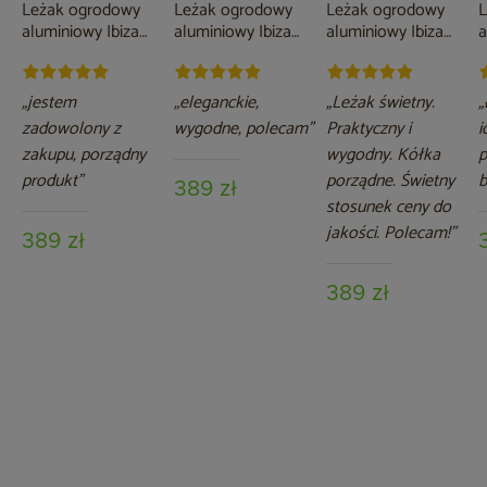
Leżak ogrodowy
Leżak ogrodowy
Leżak ogrodowy
L
aluminiowy Ibiza
aluminiowy Ibiza
aluminiowy Ibiza
a
Silver / Black
Grey / Taupe
Silver / Taupe
G
G
„jestem
„eleganckie,
„Leżak świetny.
„
zadowolony z
wygodne, polecam”
Praktyczny i
i
zakupu, porządny
wygodny. Kółka
produkt”
porządne. Świetny
b
389 zł
stosunek ceny do
jakości. Polecam!”
389 zł
389 zł