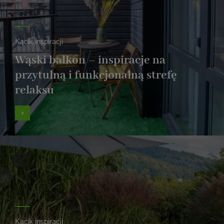
Kącik inspiracji
Wąski balkon – inspiracje na
przytulną i funkcjonalną strefę
relaksu
Kącik inspiracji