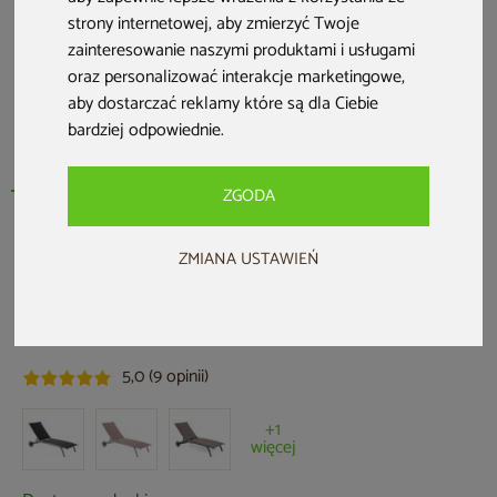
strony internetowej
,
aby zmierzyć Twoje
zainteresowanie naszymi produktami i usługami
oraz personalizować interakcje marketingowe
,
aby dostarczać reklamy które są dla Ciebie
bardziej odpowiednie
.
ZGODA
HOME & GARDEN
ZMIANA USTAWIEŃ
Leżak ogrodowy aluminiowy Ibiza Grey
/ Window Grey
Kod produktu: 476943
5,0 (9 opinii)
+1
więcej