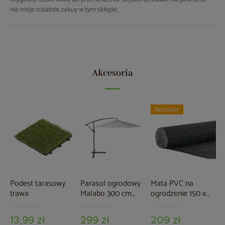
nie moje ostatnie zakuy w tym sklepie.
Akcesoria
Bestseller
Podest tarasowy
Parasol ogrodowy
Mata PVC na
trawa
Malabo 300 cm
ogrodzenie 150 x
Grey / Light Grey z
500 cm szara
podstawą
13,99 zł
299 zł
209 zł