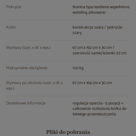
Pokrycie
tkanina typu textilene wypełniona
watoliną, pikowane
Kolor
konstrukcja: szary / pokrycie:
szary
Wymiary (szer. x dł. x wys.)
67 cm x 192 cm x 30 cm /
szerokość samej leżanki: 57 cm
Maksymalne obciążenie
120 kg
Wymiary po złożeniu (szer. x dł. x
67 cm x 164 cm x 30 cm
wys.)
Dodatkowe informacje
regulacja oparcia - 5 pozycji +
całkowicie rozłożone; kółka do
łatwego przemieszczania
Pliki do pobrania