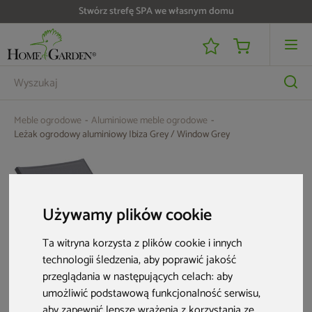
Do 25 000 zł zwrotu na kartę i raty RRSO 0%
Meble ogrodowe
Aluminiowe meble ogrodowe
Leżak ogrodowy aluminiowy Ibiza Grey / Window Grey
Używamy plików cookie
Ta witryna korzysta z plików cookie i innych
technologii śledzenia, aby poprawić jakość
przeglądania w następujących celach:
aby
umożliwić podstawową funkcjonalność serwisu
,
aby zapewnić lepsze wrażenia z korzystania ze