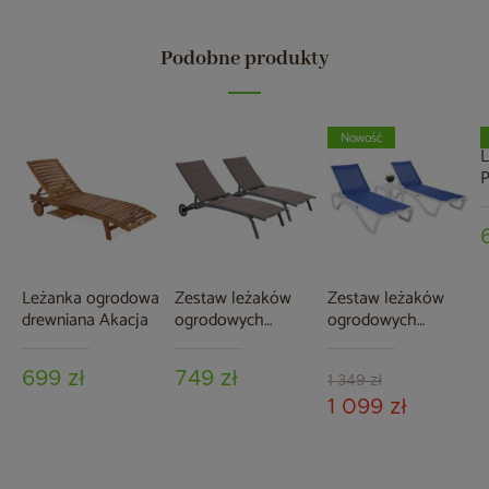
Podobne produkty
Nowość
L
P
Leżanka ogrodowa
Zestaw leżaków
Zestaw leżaków
drewniana Akacja
ogrodowych
ogrodowych
aluminiowych Ibiza
Monako White /
Grey / Taupe
Blue ze stolikiem
699 zł
749 zł
1 349 zł
1 099 zł