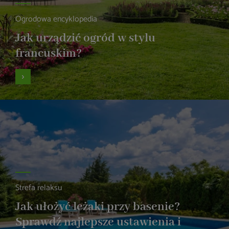
Ogrodowa encyklopedia
Jak urządzić ogród w stylu
francuskim?
Strefa relaksu
Jak ułożyć leżaki przy basenie?
Sprawdź najlepsze ustawienia i