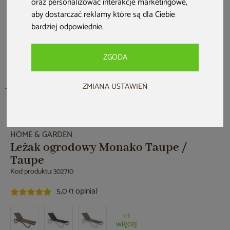
oraz personalizować interakcje marketingowe
,
aby dostarczać reklamy które są dla Ciebie
bardziej odpowiednie
.
ZGODA
ZMIANA USTAWIEŃ
Nowość
HOME & GARDEN
Leżak ogrodowy Monako Taupe /
Taupe
Kod produktu: 302710
5,0 (1 opinia)
+1
więcej