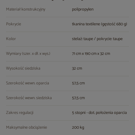
Materiał konstrukcyjny
polipropylen
Pokrycie
tkanina textilene (gęstość 680 g)
Kolor
stelaż: taupe / pokrycie: taupe
Wymiary (szer. x dł. x wys.)
71 cm x 190 cm x 32 cm
Wysokość siedziska
32 cm
Szerokość wewn. oparcia
57,5 cm
Szerokość wewn. siedziska
57,5 cm
Zakres regulacji
5 stopni - dot. położenia oparcia
Maksymalne obciążenie
200 kg