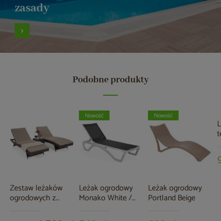
zasady
Podobne produkty
Nowość
Nowość
L
t
B
G
M
p
Zestaw leżaków
Leżak ogrodowy
Leżak ogrodowy
ogrodowych z
Monako White /
Portland Beige
technorattanu Bora
Dark Grey
Bora Brown Mat /