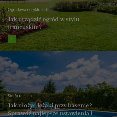
Ogrodowa encyklopedia
Jak urządzić ogród w stylu
francuskim?
Strefa relaksu
Jak ułożyć leżaki przy basenie?
Sprawdź najlepsze ustawienia i