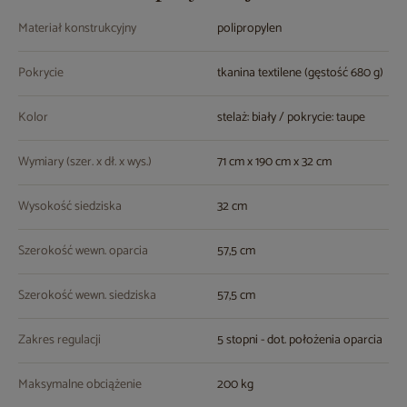
Materiał konstrukcyjny
polipropylen
Pokrycie
tkanina textilene (gęstość 680 g)
Kolor
stelaż: biały / pokrycie: taupe
Wymiary (szer. x dł. x wys.)
71 cm x 190 cm x 32 cm
Wysokość siedziska
32 cm
Szerokość wewn. oparcia
57,5 cm
Szerokość wewn. siedziska
57,5 cm
Zakres regulacji
5 stopni - dot. położenia oparcia
Maksymalne obciążenie
200 kg