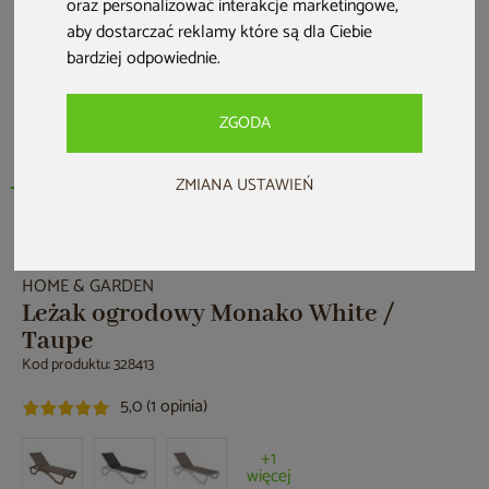
oraz personalizować interakcje marketingowe
,
aby dostarczać reklamy które są dla Ciebie
bardziej odpowiednie
.
ZGODA
ZMIANA USTAWIEŃ
Nowość
HOME & GARDEN
Leżak ogrodowy Monako White /
Taupe
Kod produktu: 328413
5,0 (1 opinia)
+1
więcej