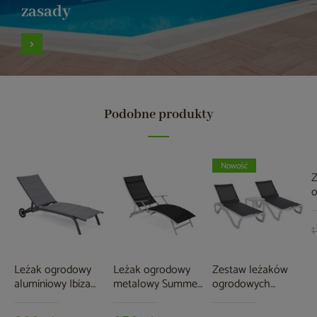
zasady
Podobne produkty
Nowość
Z
o
t
B
M
1
s
Leżak ogrodowy
Leżak ogrodowy
Zestaw leżaków
aluminiowy Ibiza
metalowy Summer
ogrodowych
Grey / Window
Silver / Black
Monako White /
Grey
Dark Grey ze