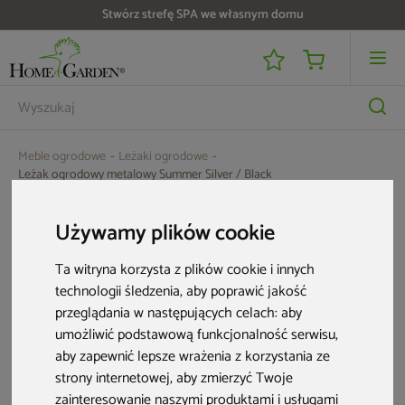
Stwórz strefę SPA we własnym domu
Meble ogrodowe
Leżaki ogrodowe
Leżak ogrodowy metalowy Summer Silver / Black
Używamy plików cookie
Ta witryna korzysta z plików cookie i innych
technologii śledzenia, aby poprawić jakość
przeglądania w następujących celach:
aby
umożliwić podstawową funkcjonalność serwisu
,
aby zapewnić lepsze wrażenia z korzystania ze
strony internetowej
,
aby zmierzyć Twoje
zainteresowanie naszymi produktami i usługami