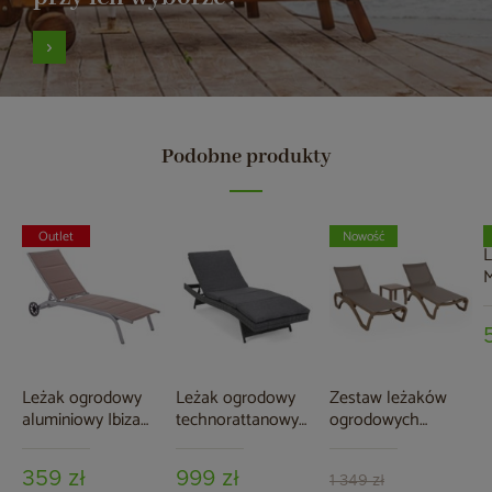
Podobne produkty
Outlet
Nowość
L
M
Leżak ogrodowy
Leżak ogrodowy
Zestaw leżaków
aluminiowy Ibiza
technorattanowy
ogrodowych
Silver / Taupe II.
Bora Bora Grey /
Monako Taupe /
gatunek
Grey Melange z
Taupe ze stolikiem
359 zł
999 zł
poduszką
1 349 zł