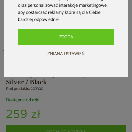
oraz personalizować interakcje marketingowe
,
aby dostarczać reklamy które są dla Ciebie
bardziej odpowiednie
.
ZGODA
ZMIANA USTAWIEŃ
HOME & GARDEN
Leżak ogrodowy metalowy Summer
Silver / Black
Kod produktu: 203300
Dostępne od ręki
259 zł