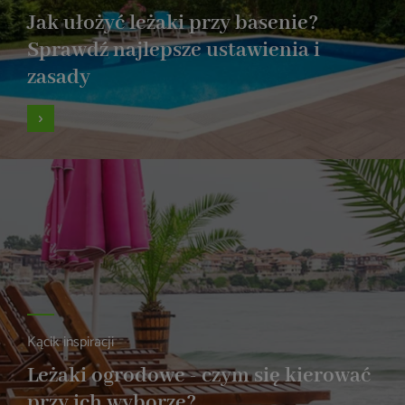
Jak ułożyć leżaki przy basenie?
Sprawdź najlepsze ustawienia i
zasady
Kącik inspiracji
Leżaki ogrodowe - czym się kierować
przy ich wyborze?