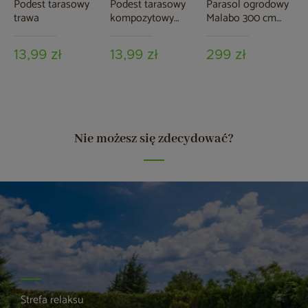
Podest tarasowy
Podest tarasowy
Parasol ogrodowy
trawa
kompozytowy
Malabo 300 cm
brązowy
Grey / Ecru z
podstawą
13,99 zł
13,99 zł
299 zł
Nie możesz się zdecydować?
Strefa relaksu