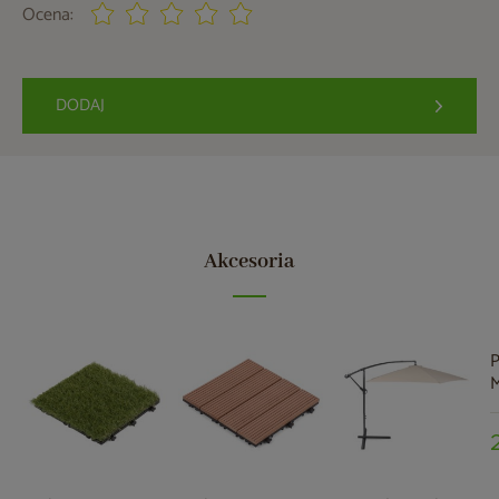
Ocena:
DODAJ
Akcesoria
P
M
G
p