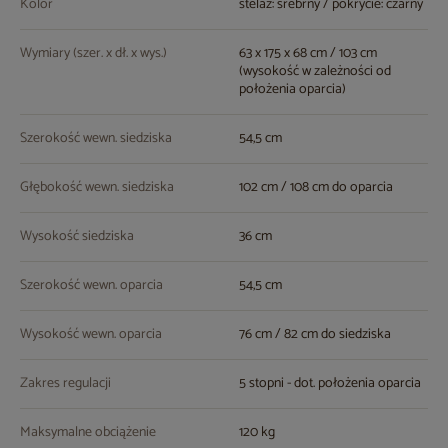
Kolor
stelaż: srebrny / pokrycie: czarny
Wymiary (szer. x dł. x wys.)
63 x 175 x 68 cm / 103 cm
(wysokość w zależności od
położenia oparcia)
Szerokość wewn. siedziska
54,5 cm
Głębokość wewn. siedziska
102 cm / 108 cm do oparcia
Wysokość siedziska
36 cm
Szerokość wewn. oparcia
54,5 cm
Wysokość wewn. oparcia
76 cm / 82 cm do siedziska
Zakres regulacji
5 stopni - dot. położenia oparcia
Maksymalne obciążenie
120 kg