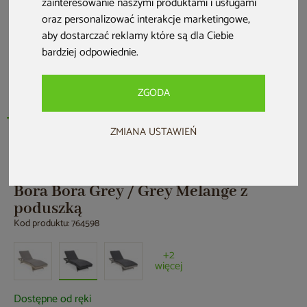
zainteresowanie naszymi produktami i usługami
oraz personalizować interakcje marketingowe
,
aby dostarczać reklamy które są dla Ciebie
bardziej odpowiednie
.
ZGODA
ZMIANA USTAWIEŃ
HOME & GARDEN
Leżak ogrodowy technorattanowy
Bora Bora Grey / Grey Melange z
poduszką
Kod produktu: 764598
+2
więcej
Dostępne od ręki