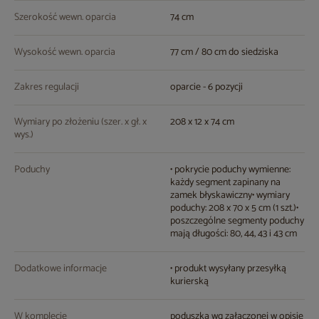
Szerokość wewn. oparcia
74 cm
Wysokość wewn. oparcia
77 cm / 80 cm do siedziska
Zakres regulacji
oparcie - 6 pozycji
Wymiary po złożeniu (szer. x gł. x
208 x 12 x 74 cm
wys.)
Poduchy
• pokrycie poduchy wymienne:
każdy segment zapinany na
zamek błyskawiczny• wymiary
poduchy: 208 x 70 x 5 cm (1 szt.)•
poszczególne segmenty poduchy
mają długości: 80, 44, 43 i 43 cm
Dodatkowe informacje
• produkt wysyłany przesyłką
kurierską
W komplecie
poduszka wg załączonej w opisie