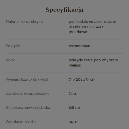
Specyfikacja
Materiał konstrukcyjny
profile stalowe z elementami
aluminium, malowane
proszkowo
Pokrycie
technorattan
Kolor
pokrycie szare, poduchy szary
melanż
Wymiary (szer. x dł. x wys.)
74 x 208 x 34 cm
Szerokość wewn. siedziska
74 cm
Głębokość wewn. siedziska
128 cm
Wysokość siedziska
34 cm