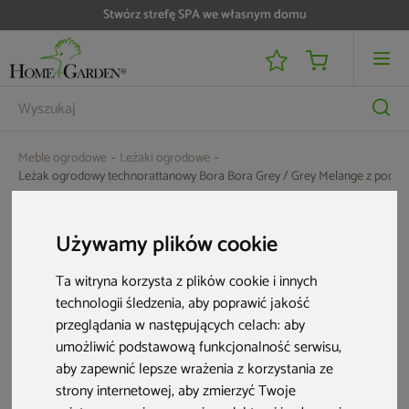
Stwórz strefę SPA we własnym domu
Meble ogrodowe
Leżaki ogrodowe
Leżak ogrodowy technorattanowy Bora Bora Grey / Grey Melange z podus
Używamy plików cookie
Ta witryna korzysta z plików cookie i innych
technologii śledzenia, aby poprawić jakość
przeglądania w następujących celach:
aby
umożliwić podstawową funkcjonalność serwisu
,
aby zapewnić lepsze wrażenia z korzystania ze
strony internetowej
,
aby zmierzyć Twoje