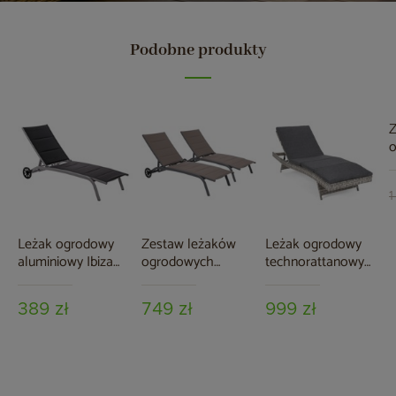
Podobne produkty
Z
o
t
B
B
1
s
Leżak ogrodowy
Zestaw leżaków
Leżak ogrodowy
aluminiowy Ibiza
ogrodowych
technorattanowy
Silver / Black
aluminiowych Ibiza
Bora Bora Light
Grey / Taupe
Grey / Grey
389 zł
749 zł
999 zł
Melange z
poduszką