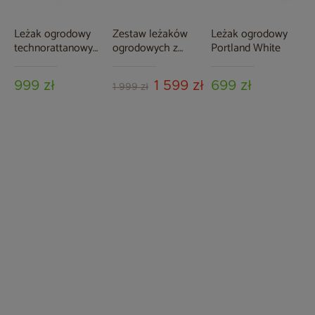
Leżak ogrodowy
Zestaw leżaków
Leżak ogrodowy
technorattanowy
ogrodowych z
Portland White
Bora Bora Light
technorattanu Bora
Grey / Grey
Bora Grey / Grey
999 zł
1 599 zł
699 zł
Melange z
Melange ze
1 999 zł
poduszką
stolikiem