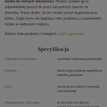
leżaka do różnych aktywności
. Możesz ustawić go w
odpowiedniej pozycji do pracy lub położyć oparcie na
drzemkę. Warto dodać, że ten model został wyposażony w
kółka. Dzięki temu nie będziesz mieć problemu z ustawieniem
leżaka w wybranym miejscu.
Zobacz inne produkty z kategorii
Leżaki ogrodowe
.
Specyfikacja
Materiał konstrukcyjny
aluminium malowane proszkowo
Pokrycie
tkanina typu textilene wypełniona
watoliną, pikowane
Kolor
konstrukcja: srebrny / pokrycie:
szarobrązowy
Wymiary (szer. x dł. x wys.)
67 cm x 192 cm x 30 cm /