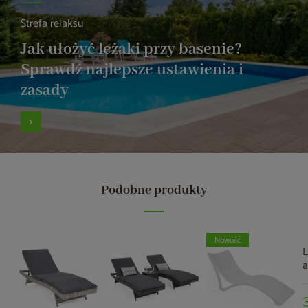
Strefa relaksu
Jak ułożyć leżaki przy basenie?
Sprawdź najlepsze ustawienia i
zasady
Podobne produkty
Nowość
L
a
G
G