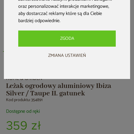
oraz personalizować interakcje marketingowe
,
aby dostarczać reklamy które są dla Ciebie
bardziej odpowiednie
.
ZGODA
ZMIANA USTAWIEŃ
Outlet
HOME & GARDEN
Leżak ogrodowy aluminiowy Ibiza
Silver / Taupe II. gatunek
Kod produktu: 354891
Dostępne od ręki
359 zł