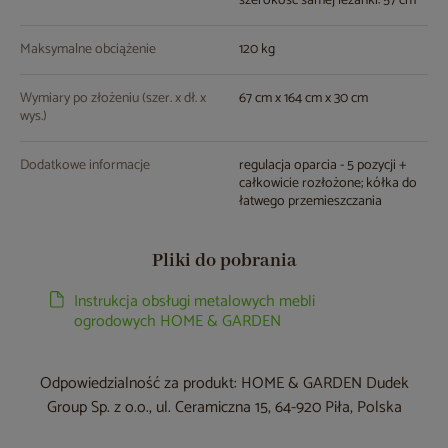
szerokość samej leżanki: 57 cm
Maksymalne obciążenie
120 kg
Wymiary po złożeniu (szer. x dł. x
67 cm x 164 cm x 30 cm
wys.)
Dodatkowe informacje
regulacja oparcia - 5 pozycji +
całkowicie rozłożone; kółka do
łatwego przemieszczania
Pliki do pobrania
Instrukcja obsługi metalowych mebli
ogrodowych HOME & GARDEN
Odpowiedzialność za produkt: HOME & GARDEN Dudek
Group Sp. z o.o., ul. Ceramiczna 15, 64-920 Piła, Polska