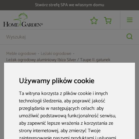
Stwórz strefę SPA we własnym domu
Meble ogrodowe
Leżaki ogrodowe
Leżak ogrodowy aluminiowy Ibiza Silver / Taupe II. gatunek
Używamy plików cookie
Ta witryna korzysta z plików cookie i innych
technologii śledzenia, aby poprawić jakość
przeglądania w następujących celach:
aby
umożliwić podstawową funkcjonalność serwisu
,
aby zapewnić lepsze wrażenia z korzystania ze
strony internetowej
,
aby zmierzyć Twoje
zainteresowanie naszymi produktami i usługami