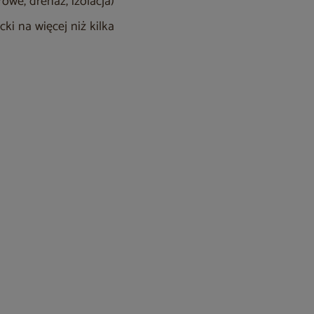
we, drenaż, izolacja)
ki na więcej niż kilka