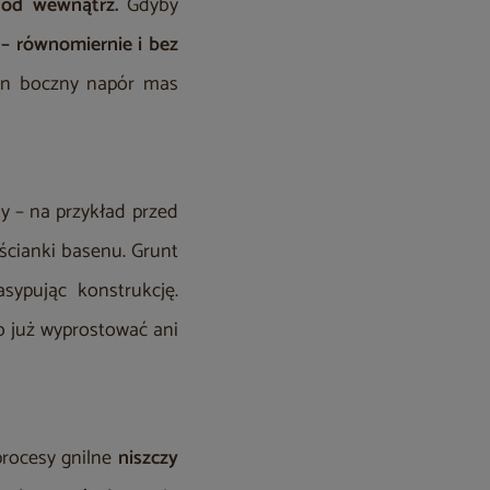
 od wewnątrz.
Gdyby
 – równomiernie i bez
ten boczny napór mas
y – na przykład przed
ścianki basenu. Grunt
sypując konstrukcję.
go już wyprostować ani
procesy gnilne
niszczy