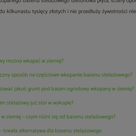
opanego basenu stelażowego (betonowa płyta, ściany oporo
do kilkunastu tysięcy złotych i nie przedłuży żywotności niec
owy można wkopać w ziemię?
ieczny sposób na częściowe wkopanie basenu stelażowego?
tować jakoś grunt pod basen ogrodowy wkopany w ziemię?
asen stelażowy już stoi w wykopie?
 ziemię – czym różni się od basenu stelażowego?
 trwała alternatywa dla basenu stelażowego