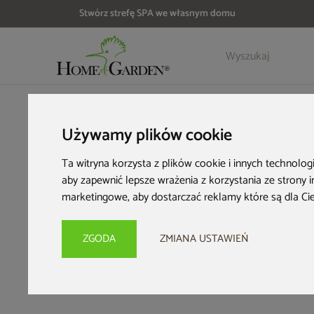
Stwórz strefę SPA we własnym domu
HOME & GARDEN
Inspiracje i porady
Kącik inspiracji
Czy 
Używamy plików cookie
Czy 
Ta witryna korzysta z plików cookie i innych technolog
aby zapewnić lepsze wrażenia z korzystania ze strony 
wkopa
marketingowe
,
aby dostarczać reklamy które są dla Ci
ZGODA
ZMIANA USTAWIEŃ