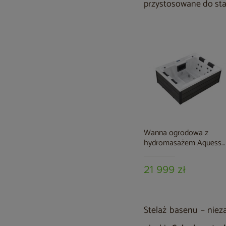
przystosowane do sta
Wanna ogrodowa z
hydromasażem Aquess
Ellora 2001 4-osobowa
21 999 zł
Stelaż basenu – nieza