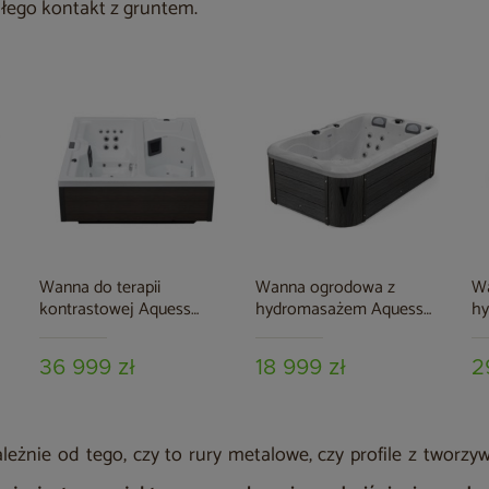
łego kontakt z gruntem.
Wanna do terapii
Wanna ogrodowa z
W
kontrastowej Aquess
hydromasażem Aquess
h
DuoTherm 7001 2-
Zenya 1201 3-osobowa
Ze
osobowa
36 999 zł
18 999 zł
2
leżnie od tego, czy to rury metalowe, czy profile z tworzy