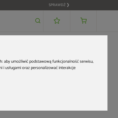
SPRAWDŹ ❯
można
ch:
aby umożliwić podstawową funkcjonalność serwisu
,
 i usługami oraz personalizować interakcje
ko, co