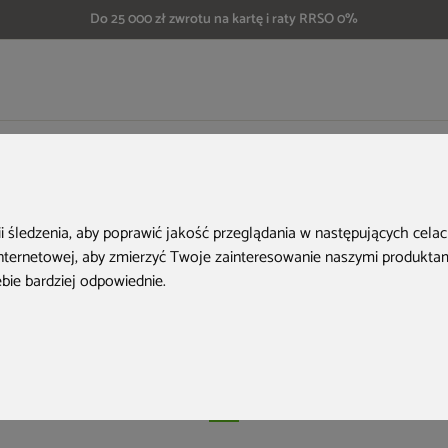
Do 25 000 zł zwrotu na kartę i raty RRSO 0%
basen stelażowy można wkopać w ziemię? Wszystko, co musisz wiedzieć
basen stelażowy 
ii śledzenia, aby poprawić jakość przeglądania w następujących cela
internetowej
,
aby zmierzyć Twoje zainteresowanie naszymi produktami
ć w ziemię? Wszyst
ebie bardziej odpowiednie
.
musisz wiedzieć