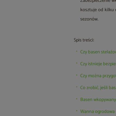
Zabezpieczenie wk
kosztuje od kilku 
sezonów.
Spis treści:
Czy basen stelaż
Czy istnieje bezp
Czy można przygo
Co zrobić, jeśli b
Basen wkopywany w
Wanna ogrodowa –