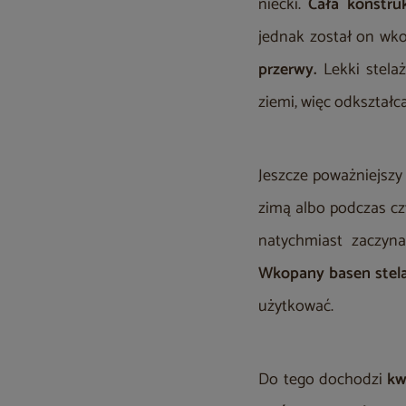
niecki.
Cała konstru
jednak został on wk
przerwy.
Lekki stela
ziemi, więc odkształca 
Jeszcze poważniejszy
zimą albo podczas cz
natychmiast zaczyna
Wkopany basen stela
użytkować.
Do tego dochodzi
kw