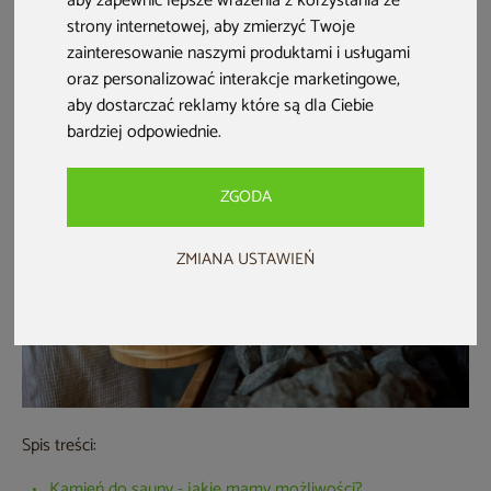
aby zapewnić lepsze wrażenia z korzystania ze
wielu atmosferę sauny. Jeśli chcesz dowiedzieć się,
jakie
strony internetowej
,
aby zmierzyć Twoje
kamienie do sauny wybrać
, poznać ich rodzaje, a także
zainteresowanie naszymi produktami i usługami
oraz personalizować interakcje marketingowe
,
sprawdzić, jak układać je w piecu do sauny - przeczytaj ten
aby dostarczać reklamy które są dla Ciebie
poradnik.
bardziej odpowiednie
.
ZGODA
ZMIANA USTAWIEŃ
Spis treści:
Kamień do sauny - jakie mamy możliwości?