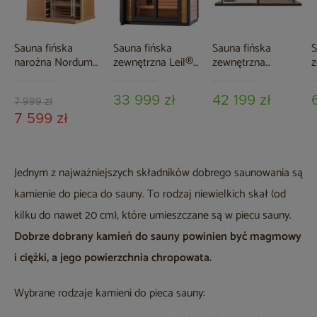
Sauna fińska
Sauna fińska
Sauna fińska
S
narożna Nordum
zewnętrzna Leil®
zewnętrzna
z
Pure One 3-
Saunas Patio XXS
TerModula 500 x
S
osobowa naturalna
3-osobowa
210 cm z szatnią
S
33 999 zł
42 199 zł
7 999 zł
7 599 zł
Jednym z najważniejszych składników dobrego saunowania są
kamienie do pieca do sauny. To rodzaj niewielkich skał (od
kilku do nawet 20 cm), które umieszczane są w piecu sauny.
Dobrze dobrany kamień do sauny powinien być magmowy
i ciężki, a jego powierzchnia chropowata.
Wybrane rodzaje kamieni do pieca sauny: