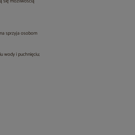
ą się możliwością
una sprzyja osobom
u wody i puchnięciu;