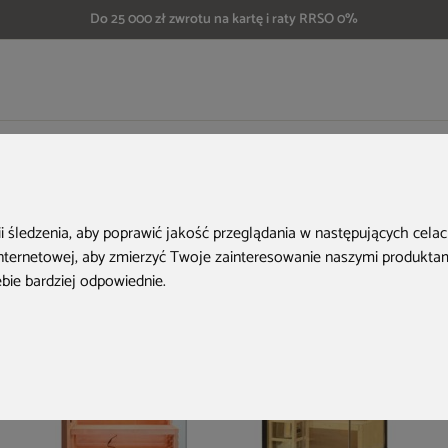
Do 25 000 zł zwrotu na kartę i raty RRSO 0%
fińska Nordum Basic 2-osobowa brązowa
Aktualne oferty
ii śledzenia, aby poprawić jakość przeglądania w następujących cela
internetowej
,
aby zmierzyć Twoje zainteresowanie naszymi produktami
ebie bardziej odpowiednie
.
PRZE-KORZYSTNIE
PRZE-KORZYSTNIE
P