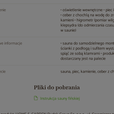
nie
• oświetlenie wewnętrzne • piec 
• ceber z chochlą na wodę do z
kamieni • higrometr (pomiar wilg
klepsydra (do odmierzania czas
w saunie)
e informacje
• sauna do samodzielnego mont
ścianki z podłogą i sufitem wyst
spiąć ze sobą klamrami • produ
dostarczany jest na palecie
cie
sauna, piec, kamienie, ceber z 
Pliki do pobrania
Instrukcja sauny fińskiej