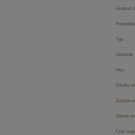
Grubość ś
Przewidy
Typ
Zasilanie
Moc
Źródło ci
Zużycie e
Zakres t
Czas nag