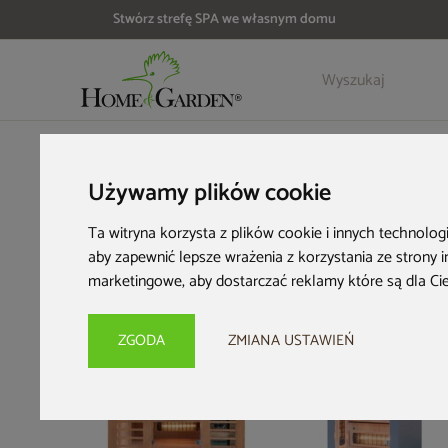
Stwórz strefę SPA we własnym domu
Szczegóły
Opinie
HOME & GARDEN
Strefa SPA
Sauny fińskie suche
Sauna 
Używamy plików cookie
Ta witryna korzysta z plików cookie i innych technolog
aby zapewnić lepsze wrażenia z korzystania ze strony 
marketingowe
,
aby dostarczać reklamy które są dla Ci
PRZE-KORZYSTNIE
ZGODA
ZMIANA USTAWIEŃ