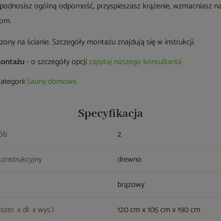
 podnosisz ogólną odporność, przyspieszasz krążenie, wzmacniasz n
wom.
zony na ścianie. Szczegóły montażu znajdują się w instrukcji.
montażu
- o szczegóły opcji
zapytaj naszego konsultanta
kategorii
Sauny domowe
.
Specyfikacja
sób
2
konstrukcyjny
drewno
brązowy
zer. x dł. x wys.)
120 cm x 105 cm x 190 cm