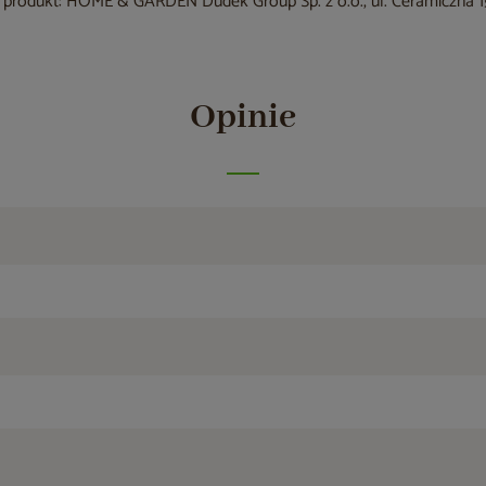
produkt: HOME & GARDEN Dudek Group Sp. z o.o., ul. Ceramiczna 15
Opinie