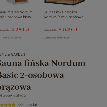
una infrared Nordum
Sauna fińska narożna
sic 1-osobowa biała
Nordum Pure 4-osobowa
czarna
4 269 zł
8 049 zł
499 zł
8 499 zł
rmowa dostawa
darmowa dostawa
OME & GARDEN
Sauna fińska Nordum
Basic 2-osobowa
brązowa
d produktu: 284012
5,0 (1 opinia)