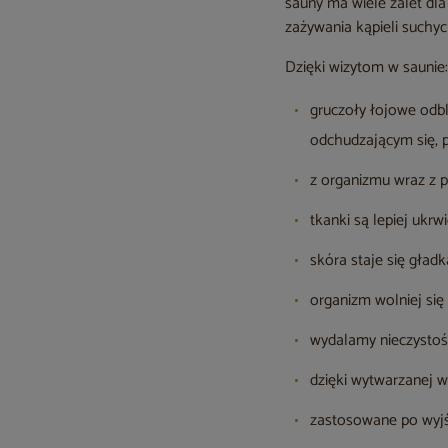
sauny ma wiele zalet dl
zażywania kąpieli suchy
Dzięki wizytom w saunie
gruczoły łojowe odb
odchudzającym się, p
z organizmu wraz z p
tkanki są lepiej ukrw
skóra staje się gładk
organizm wolniej się 
wydalamy nieczystości
dzięki wytwarzanej w 
zastosowane po wyjśc