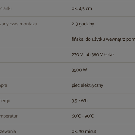
cianki
ok. 4,5 cm
wany czas montażu
2-3 godziny
fińska, do użytku wewnątrz po
230 V lub 380 V (siła)
3500 W
epła
piec elektryczny
nergii
3,5 kWh
emperatur
60°C - 90°C
rzewania
ok. 30 minut