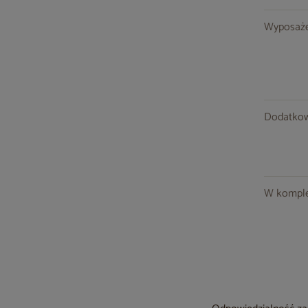
Wyposaże
Dodatkow
W komple