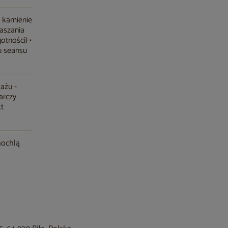
i kamienie
raszania
otności) •
u seansu
ażu -
arczy
kt
chochlą