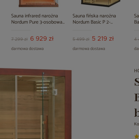
Sauna infrared narożna
Sauna fińska narożna
Sa
Nordum Pure 3-osobowa
Nordum Basic P 2-
Ba
brązowa
osobowa czarna
6 929 zł
5 219 zł
7 299 zł
5 499 zł
4 
darmowa dostawa
darmowa dostawa
da
H
Ko