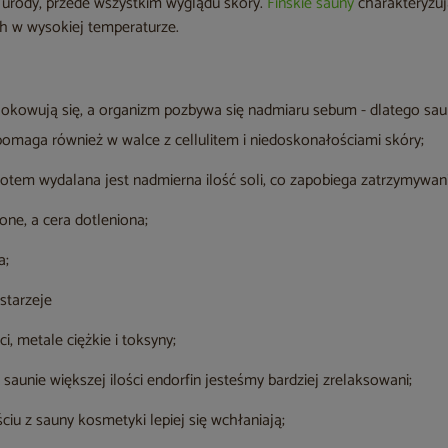
a urody, przede wszystkim wyglądu skóry.
Fińskie sauny
charakteryzuj
ch w wysokiej temperaturze.
:
lokowują się, a organizm pozbywa się nadmiaru sebum - dlatego sa
omaga również w walce z cellulitem i niedoskonałościami skóry;
otem wydalana jest nadmierna ilość soli, co zapobiega zatrzymywani
ione, a cera dotleniona;
a;
starzeje
, metale ciężkie i toksyny;
saunie większej ilości endorfin jesteśmy bardziej zrelaksowani;
iu z sauny kosmetyki lepiej się wchłaniają;