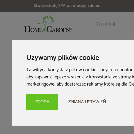
Stwórz strefę SPA we własnym domu
HOME & GARDEN
Inspiracje i porady
Kącik inspiracji
Jak 
Używamy plików cookie
Ja
Ta witryna korzysta z plików cookie i innych technolog
aby zapewnić lepsze wrażenia z korzystania ze strony 
wędz
marketingowe
,
aby dostarczać reklamy które są dla Ci
ZGODA
ZMIANA USTAWIEŃ