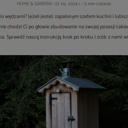
HOME & GARDEN
• 22 sty. 2024 r. • 5 min czytania
do wędzarni? Jeżeli jesteś zapalonym szefem kuchni i lubis
nie chodzi Ci po głowie zbudowanie na swojej posesji takie
a. Sprawdź naszą instrukcję krok po kroku i zrób z nami w