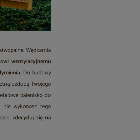
łatwopalne. Wędzarnia
mowi wentylacyjnemu
dymienia.
Do budowy
wietną ozdobą Twojego
etalowe palenisko do
j nie wykonasz tego
dzie,
zdecyduj się na