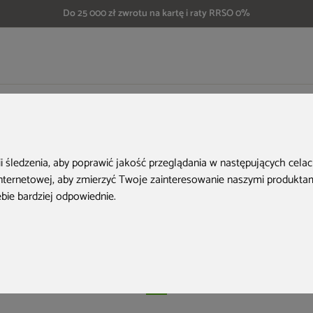
Do 25 000 zł zwrotu na kartę i raty RRSO 0%
zrobić palenisko do wędzarni? Poradnik HOME & GARDEN
k zrobić palenisko
ii śledzenia, aby poprawić jakość przeglądania w następujących cela
internetowej
,
aby zmierzyć Twoje zainteresowanie naszymi produktami
arni? Poradnik H
ebie bardziej odpowiednie
.
GARDEN