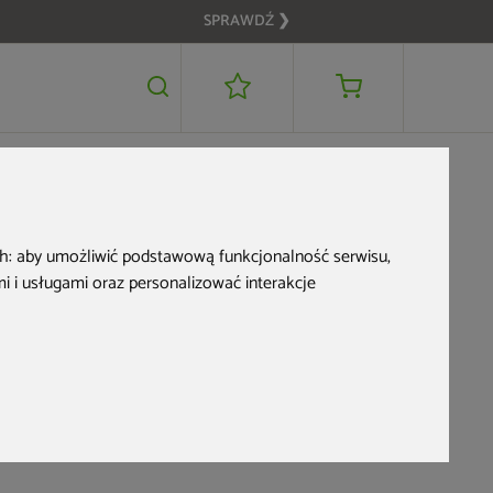
SPRAWDŹ ❯
 do
ch:
aby umożliwić podstawową funkcjonalność serwisu
,
 i usługami oraz personalizować interakcje
OME &