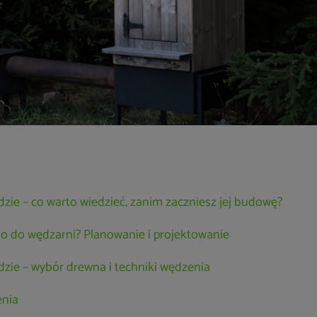
zie – co warto wiedzieć, zanim zaczniesz jej budowę?
sko do wędzarni? Planowanie i projektowanie
zie – wybór drewna i techniki wędzenia
enia