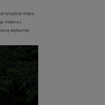
z przyrządzać mięsa,
go miejsca z
łasną wędzarnię!