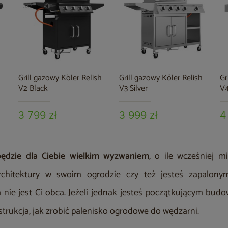
h
Grill gazowy Köler Relish
Grill gazowy Köler Relish
Gr
V2 Black
V3 Silver
V4
3 799 zł
3 999 zł
4
będzie dla Ciebie wielkim wyzwaniem
, o ile wcześniej m
rchitektury w swoim ogrodzie czy też jesteś zapalony
ie jest Ci obca. Jeżeli jednak jesteś początkującym bud
nstrukcja, jak zrobić palenisko ogrodowe do wędzarni.