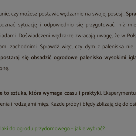
anie, czy możesz postawić wędzarnie na swojej posesji.
Spra
zpoznać sytuację i odpowiednio się przygotować, niż mi
iadami. Doświadczeni wędzarze zwracają uwagę, że w Polsc
rami zachodnimi. Sprawdź więc, czy dym z paleniska nie 
,
postaraj się obsadzić ogrodowe palenisko wysokimi igl
łonę
.
e to sztuka, która wymaga czasu i praktyki.
Eksperymentuj
ia i rodzajami mięs. Każde próby i błędy zbliżają cię do osią
glaki do ogrodu przydomowego – jakie wybrać?