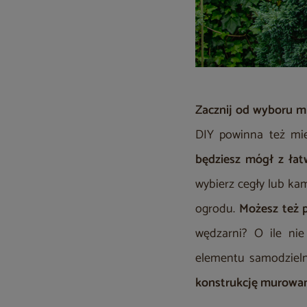
Zacznij od wyboru mi
DIY powinna też mie
będziesz mógł z łat
wybierz cegły lub ka
ogrodu.
Możesz też 
wędzarni? O ile ni
elementu samodzieln
konstrukcję murowa