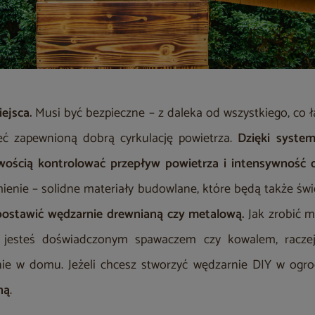
ejsca.
Musi być bezpieczne – z daleka od wszystkiego, co 
ć zapewnioną dobrą cyrkulację powietrza.
Dzięki syste
wością kontrolować przepływ powietrza i intensywność 
mienie – solidne materiały budowlane, które będą także ś
postawić wędzarnie drewnianą czy metalową.
Jak zrobić m
e jesteś doświadczonym spawaczem czy kowalem, racze
ie w domu. Jeżeli chcesz stworzyć wędzarnie DIY w ogro
ną
.