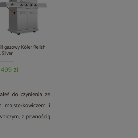
ill gazowy Köler Relish
Grill gazowy Köler Relish
Grill gazo
 Silver
V1 Silver
V2 Silver
 499 zł
2 699 zł
3 599 z
iałeś do czynienia ze
m majsterkowiczem i
owniczym, z pewnością