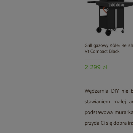
Grill gazowy Köler Relis
V1 Compact Black
2 299 zł
Wędzarnia DIY
nie 
stawianiem małej a
podstawowa murarka n
przyda Ci się dobra i