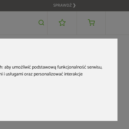
SPRAWDŹ ❯
ze przyjąć gości?
ty - o
ch:
aby umożliwić podstawową funkcjonalność serwisu
,
 i usługami oraz personalizować interakcje
 musisz
yjąć