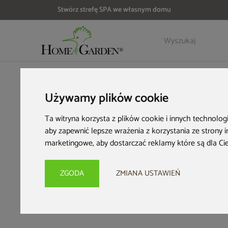
Stwórz strefę SPA we własnym domu
HOME & GARDEN
Inspiracje i porady
Imprezy i wydarzenia
Używamy plików cookie
Sezon
Ta witryna korzysta z plików cookie i innych technolog
aby zapewnić lepsze wrażenia z korzystania ze strony 
jakie 
marketingowe
,
aby dostarczać reklamy które są dla Ci
zad
ZGODA
ZMIANA USTAWIEŃ