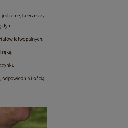
jedzenie, talerze czy
ę dym.
riałów łatwopalnych.
 ręką.
oczynku.
m
, odpowiednią ilością