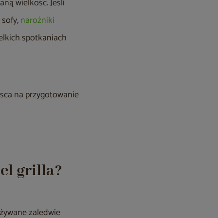
ną wielkość. Jeśli
 sofy,
narożniki
ielkich spotkaniach
jsca na przygotowanie
l grilla?
 używane zaledwie