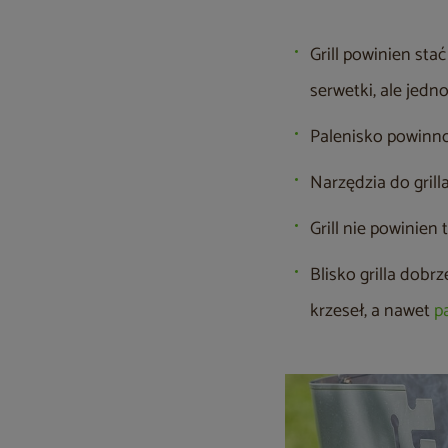
Grill powinien st
serwetki, ale jedn
Palenisko powinno
Narzędzia do grill
Grill nie powinien
Blisko grilla dobr
krzeseł, a nawet
p