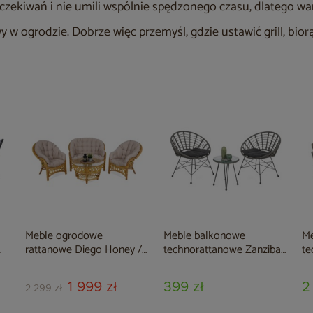
czekiwań i nie umili wspólnie spędzonego czasu, dlatego w
wy w ogrodzie. Dobrze więc przemyśl, gdzie ustawić grill, bio
Meble ogrodowe
Meble balkonowe
M
rattanowe Diego Honey /
technorattanowe Zanzibar
te
Cream 3+1
Grey / Grey
Cr
1 999 zł
399 zł
2
2 299 zł