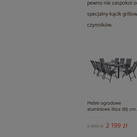
pewno nie zaspokoi o
specjalny kącik grillo
czynników.
Meble ogrodowe
aluminiowe Ibiza 185 cm
Grey / Window Grey 8+1
2 199 zł
2 599 zł