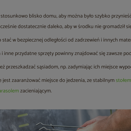
ać stosunkowo blisko domu, aby można było szybko przynieść 
ocześnie dostatecznie daleko, aby w środku nie gromadził si
 stać w bezpiecznej odległości od zadrzewień i innych mate
a i inne przydatne sprzęty powinny znajdować się zawsze pod
 też przeszkadzać sąsiadom, np. zadymiając ich miejsce wyp
ze jest zaaranżować miejsce do jedzenia, ze stabilnym
stołe
arasolem
zacieniającym.