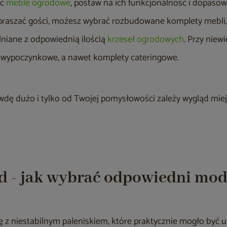
ąc
meble ogrodowe
, postaw na ich funkcjonalność i dopasowa
praszać gości, możesz wybrać rozbudowane komplety mebli,
alniane z odpowiednią ilością
krzeseł ogrodowych
. Przy niew
 wypoczynkowe, a nawet komplety cateringowe.
wdę dużo i tylko od Twojej pomysłowości zależy wygląd mie
ód - jak wybrać odpowiedni mode
 się z niestabilnym paleniskiem, które praktycznie mogło być