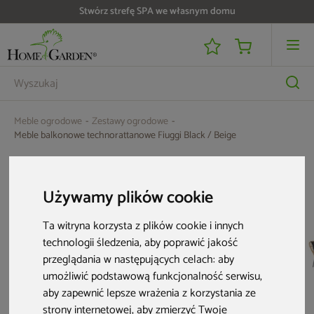
Stwórz strefę SPA we własnym domu
Do 25 000 zł zwrotu na kartę i raty RRSO 0%
Meble ogrodowe
Zestawy ogrodowe
Meble balkonowe technorattanowe Fiuggi Black / Beige
Aktualne oferty
Używamy plików cookie
Nowość
Ta witryna korzysta z plików cookie i innych
technologii śledzenia, aby poprawić jakość
przeglądania w następujących celach:
aby
umożliwić podstawową funkcjonalność serwisu
,
aby zapewnić lepsze wrażenia z korzystania ze
strony internetowej
,
aby zmierzyć Twoje