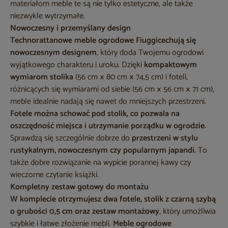
materiałom meble te są nie tylko estetyczne, ale także
niezwykle wytrzymałe.
Nowoczesny i przemyślany design
Technorattanowe meble ogrodowe Fiuggi
cechują się
nowoczesnym designem
, który doda Twojemu ogrodowi
wyjątkowego charakteru i uroku. Dzięki
kompaktowym
wymiarom stolika
(56 cm
×
80 cm
×
74,5 cm) i foteli,
różnicących się wymiarami od siebie (56 cm
×
56 cm
×
71 cm),
meble idealnie nadają się nawet do mniejszych przestrzeni.
Fotele można schować pod stolik, co pozwala na
oszczędność miejsca i utrzymanie porządku w ogrodzie.
Sprawdzą się szczególnie dobrze do
przestrzeni w stylu
rustykalnym, nowoczesnym czy popularnym japandi.
To
także dobre rozwiązanie na wypicie porannej kawy czy
wieczorne czytanie książki.
Kompletny zestaw gotowy do montażu
W komplecie otrzymujesz dwa fotele, stolik z czarną szybą
o grubości 0,5 cm oraz zestaw montażowy
, który umożliwia
szybkie i łatwe złożenie mebli.
Meble ogrodowe