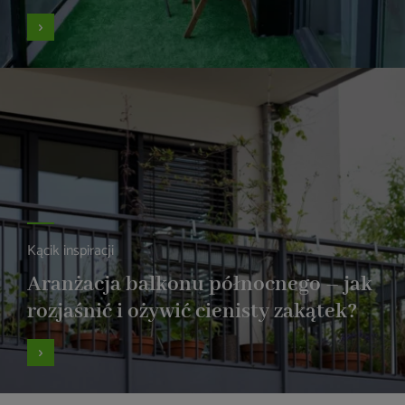
Kącik inspiracji
Aranżacja balkonu północnego – jak
rozjaśnić i ożywić cienisty zakątek?