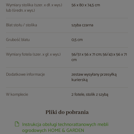
Wymiary stolika (szer. x dł. x wys.)
56 x 80 x 74,5 cm
lub (średn. x wys.)
Blat stołu / stolika
szyba czarna
Grubość blatu
0,5 cm
Wymiary fotela (szer. x gł. x wys.)
56/51 x 56 x 71 cm; 56/43 x 56 x 71
cm
Dodatkowe informacje
zestaw wysyłany przesyłką
kurierską
W komplecie
2 fotele, stolik z szybą
Pliki do pobrania
Instrukcja obsługi technorattanowych mebli
ogrodowych HOME & GARDEN