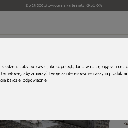
Do 25 000 zł zwrotu na kartę i raty RRSO 0%
eble ogrodowe technorattanowe Foggia Silk Grey / Grey Melange
H
ii śledzenia, aby poprawić jakość przeglądania w następujących cela
internetowej
,
aby zmierzyć Twoje zainteresowanie naszymi produktami
ebie bardziej odpowiednie
.
Ko