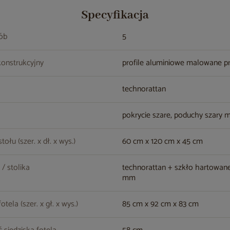
Specyfikacja
sób
5
konstrukcyjny
profile aluminiowe malowane 
technorattan
pokrycie szare, poduchy szary 
ołu (szer. x dł. x wys.)
60 cm x 120 cm x 45 cm
 / stolika
technorattan + szkło hartowane
mm
tela (szer. x gł. x wys.)
85 cm x 92 cm x 83 cm