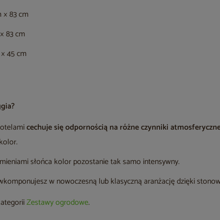
m × 83 cm
 × 83 cm
 × 45 cm
ggia?
fotelami
cechuje się odpornością na różne czynniki atmosferyczn
kolor.
mieniami słońca kolor pozostanie tak samo intensywny.
wkomponujesz w nowoczesną lub klasyczną aranżację dzięki stonow
kategorii
Zestawy ogrodowe
.