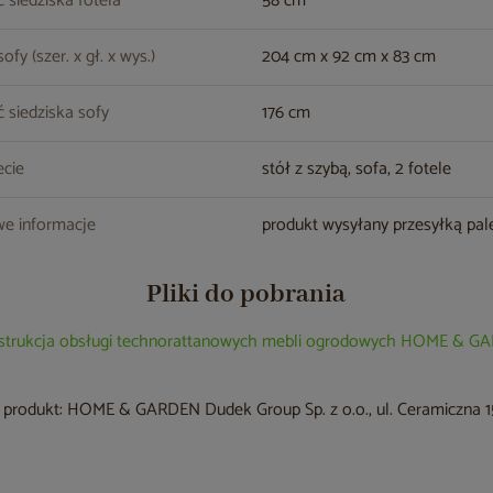
 siedziska fotela
58 cm
fy (szer. x gł. x wys.)
204 cm x 92 cm x 83 cm
 siedziska sofy
176 cm
cie
stół z szybą, sofa, 2 fotele
e informacje
produkt wysyłany przesyłką pa
Pliki do pobrania
nstrukcja obsługi technorattanowych mebli ogrodowych HOME & 
produkt: HOME & GARDEN Dudek Group Sp. z o.o., ul. Ceramiczna 15