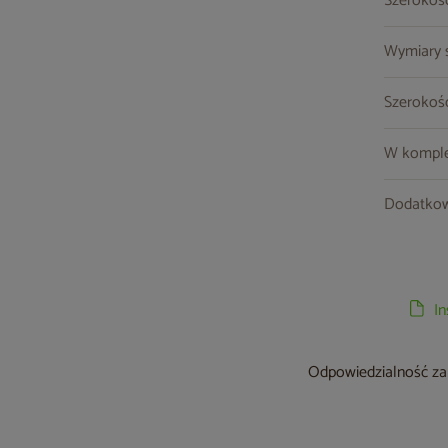
Szerokość
Wymiary so
Szerokość
W komple
Dodatkow
I
Odpowiedzialność za 