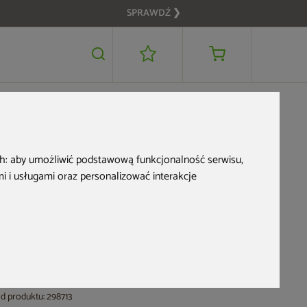
SPRAWDŹ ❯
6 499 zł
POWIADOM MNIE
OME & GARDEN
ch:
aby umożliwić podstawową funkcjonalność serwisu
,
Meble ogrodowe
 i usługami oraz personalizować interakcje
technorattanowe
Foggia Silk Grey /
Grey Melange
d produktu: 298713