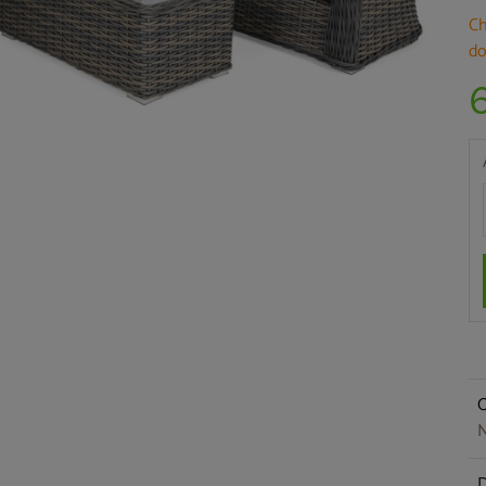
Ch
do
O
N