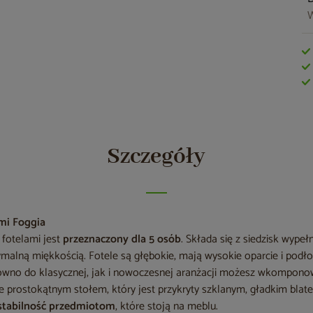
W
Szczegóły
mi Foggia
 fotelami jest
przeznaczony dla 5 osób
. Składa się z siedzisk wype
ymalną miękkością. Fotele są głębokie, mają wysokie oparcie i podłok
ówno do klasycznej, jak i nowoczesnej aranżacji możesz wkomponow
ne prostokątnym stołem, który jest przykryty szklanym, gładkim blat
 stabilność przedmiotom
, które stoją na meblu.