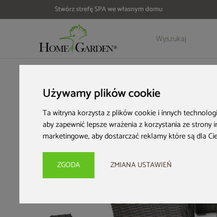
Stwórz strefę SPA we własnym domu
Szczegóły
Opinie
Akcesoria
HOME & GARDEN
Meble ogrodowe
Zestawy ogrodowe
M
Używamy plików cookie
Ta witryna korzysta z plików cookie i innych technolog
aby zapewnić lepsze wrażenia z korzystania ze strony 
marketingowe
,
aby dostarczać reklamy które są dla Ci
ZGODA
ZMIANA USTAWIEŃ