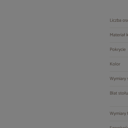
Liczba o
Materiał 
Pokrycie
Kolor
Wymiary st
Blat stołu
Wymiary fo