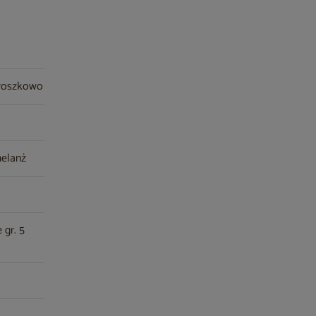
proszkowo
melanż
 gr. 5