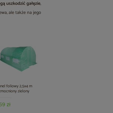
mogą uszkodzić gałęzie
,
ewa, ale także na jego
nel foliowy 2,5x4 m
Tunel foliowy 2x3 m
mocniony zielony
wzmocniony zielony
59 zł
299 zł