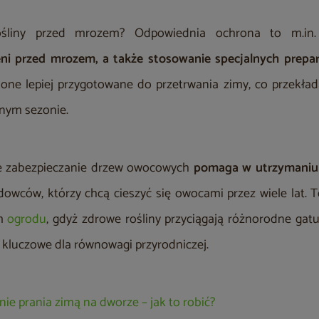
rośliny przed mrozem? Odpowiednia ochrona to m.i
eni przed mrozem, a także stosowanie specjalnych prep
one lepiej przygotowane do przetrwania zimy, co przekłada
jnym sezonie.
e zabezpieczanie drzew owocowych
pomaga w utrzymaniu 
dowców, którzy chcą cieszyć się owocami przez wiele lat. 
em
ogrodu
, gdyż zdrowe rośliny przyciągają różnorodne ga
ą kluczowe dla równowagi przyrodniczej.
nie prania zimą na dworze – jak to robić?