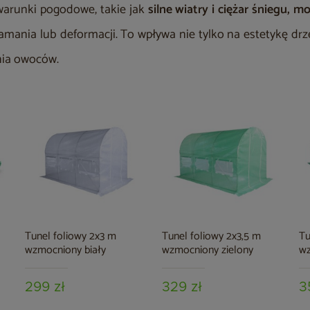
runki pogodowe, takie jak
silne wiatry i ciężar śniegu, 
amania lub deformacji. To wpływa nie tylko na estetykę drz
ia owoców.
Tunel foliowy 2x3 m
Tunel foliowy 2x3,5 m
Tu
wzmocniony biały
wzmocniony zielony
wz
299 zł
329 zł
3