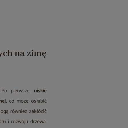
ych na zimę
 Po pierwsze,
niskie
nej
, co może osłabić
mogą również zakłócić
tu i rozwoju drzewa.