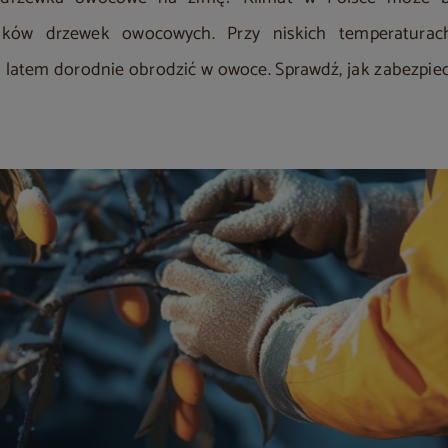
nków drzewek owocowych. Przy niskich temperaturac
i latem dorodnie obrodzić w owoce. Sprawdź, jak zabezpi