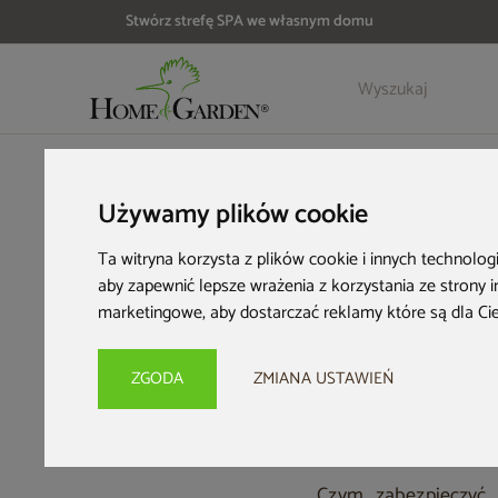
Stwórz strefę SPA we własnym domu
HOME & GARDEN
Inspiracje i porady
Ogrodowa encyklope
Używamy plików cookie
Jak
Ta witryna korzysta z plików cookie i innych technolog
aby zapewnić lepsze wrażenia z korzystania ze strony 
owoc
marketingowe
,
aby dostarczać reklamy które są dla Ci
ZGODA
ZMIANA USTAWIEŃ
Czym zabezpieczyć