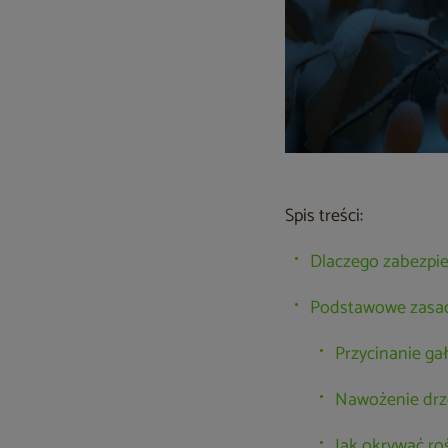
Spis treści:
Dlaczego zabezpi
Podstawowe zasad
Przycinanie g
Nawożenie drz
Jak okrywać ro