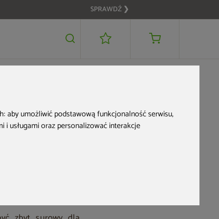
SPRAWDŹ ❯
ewka
ch:
aby umożliwić podstawową funkcjonalność serwisu
,
 i usługami oraz personalizować interakcje
adnik
yć zbyt surowy dla