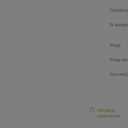
Dodatkow
W komple
Waga
Waga (be
Gwarancj
Instrukcja
użytkowania