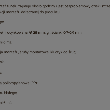
ntaż tunelu zajmuje około godziny i jest bezproblemowy dzięki sz
cji montażu dołączanej do produktu.
go:
pełni ocynkowane,
Ø 25 mm
, gr. ścianki 0,7-0,9 mm;
ni 6 m2;
cja montażu, śruby montażowe, kluczyk do śrub;
ie.
o:
ką polipropylenową (PP);
ru białego;
ni 6 m2;