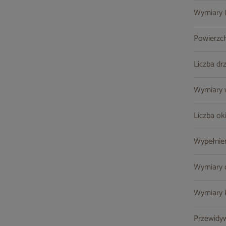
Wymiary (s
Powierzc
Liczba dr
Wymiary w
Liczba ok
Wypełnie
Wymiary o
Wymiary k
Przewidy