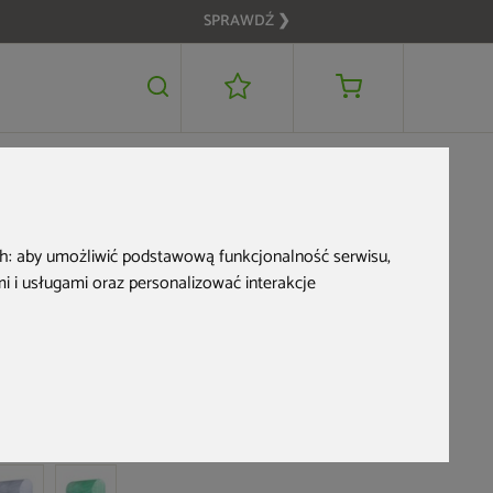
SPRAWDŹ ❯
299 zł
DODAJ DO KOSZYKA
ch:
aby umożliwić podstawową funkcjonalność serwisu
,
 i usługami oraz personalizować interakcje
Tunel foliowy 2x3 m
wzmocniony biały
d produktu: 826527
5,0 (20 opinii)