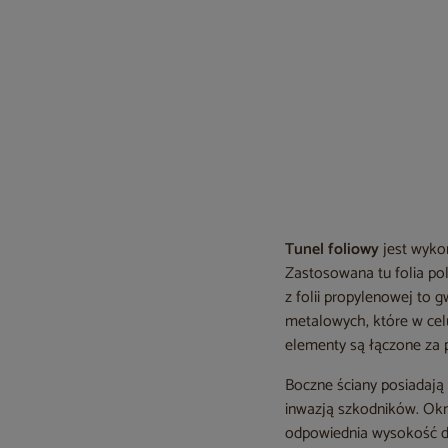
Tunel foliowy
jest wykon
Zastosowana tu folia po
z folii propylenowej to 
metalowych, które w cel
elementy są łączone za
Boczne ściany posiadaj
inwazją szkodników. Okn
odpowiednia wysokość d