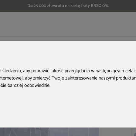
Do 25 000 zł zwrotu na kartę i raty RRSO 0%
Tunel foliowy 2x3 m wzmocniony biały
ii śledzenia, aby poprawić jakość przeglądania w następujących cela
internetowej
,
aby zmierzyć Twoje zainteresowanie naszymi produktami
ebie bardziej odpowiednie
.
Ko