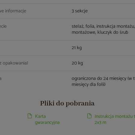
e informacje
3 sekcje
cie
stelaż, folia, instrukcja montażu
montażowe, kluczyk do śrub
21 kg
z opakowania)
20 kg
a
ograniczona do 24 miesięcy (w 
miesięcy dla folii)
Pliki do pobrania
Karta
Instrukcja montażu 
gwarancyjna
2x3 m