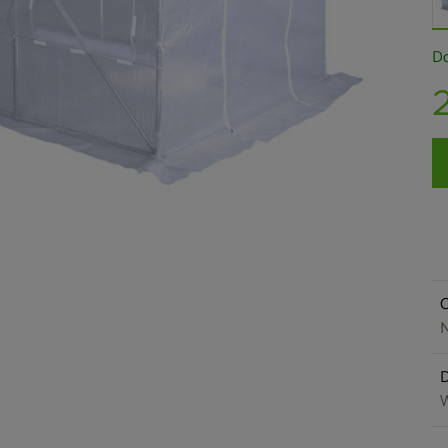
Do
O
N
W