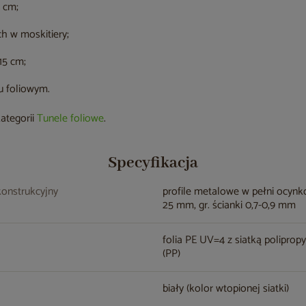
 cm;
h w moskitiery;
15 cm;
 foliowym.
kategorii
Tunele foliowe
.
Specyfikacja
konstrukcyjny
profile metalowe w pełni ocyn
25 mm, gr. ścianki 0,7-0,9 mm
folia PE UV=4 z siatką polipro
(PP)
biały (kolor wtopionej siatki)