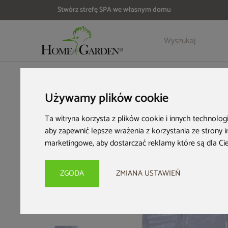
Stwórz strefę SPA we własnym domu
Szczegóły
Opinie
Akcesoria
HOME & GARDEN
Architektura ogrodowa
Tunele foliowe
Używamy plików cookie
Ta witryna korzysta z plików cookie i innych technolog
aby zapewnić lepsze wrażenia z korzystania ze strony 
marketingowe
,
aby dostarczać reklamy które są dla Ci
ZGODA
ZMIANA USTAWIEŃ