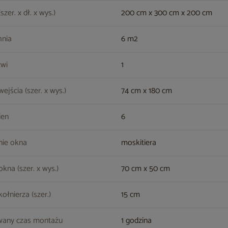
zer. x dł. x wys.)
200 cm x 300 cm x 200 cm
hnia
6 m2
zwi
1
ejścia (szer. x wys.)
74 cm x 180 cm
ien
6
nie okna
moskitiera
kna (szer. x wys.)
70 cm x 50 cm
ołnierza (szer.)
15 cm
wany czas montażu
1 godzina