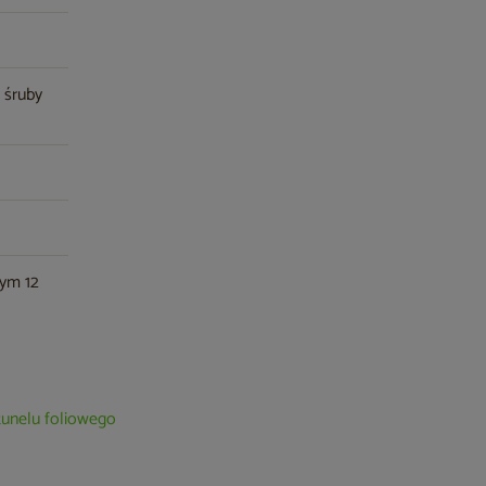
, śruby
tym 12
tunelu foliowego