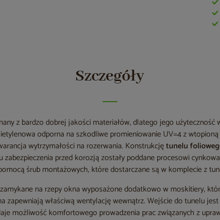
Szczegóły
any z bardzo dobrej jakości materiałów, dlatego jego użyteczność 
lietylenowa odporna na szkodliwe promieniowanie UV=4 z wtopioną 
gwarancja wytrzymałości na rozerwania. Konstrukcję
tunelu foliowe
u zabezpieczenia przed korozją zostały poddane procesowi cynkowa
 pomocą śrub montażowych, które dostarczane są w komplecie z tun
ą zamykane na rzepy okna wyposażone dodatkowo w moskitiery, któr
a zapewniają właściwą wentylację wewnątrz. Wejście do tunelu jest 
aje możliwość komfortowego prowadzenia prac związanych z uprawą