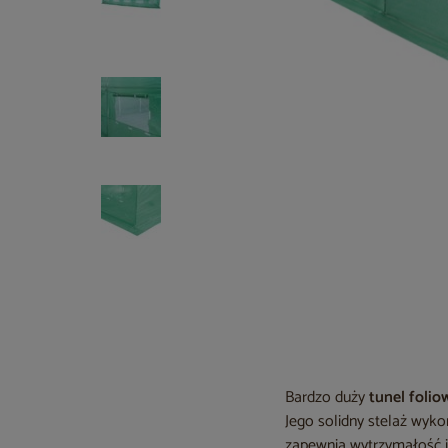
Bardzo duży
tunel folio
Jego solidny stelaż wyk
zapewnia wytrzymałość i