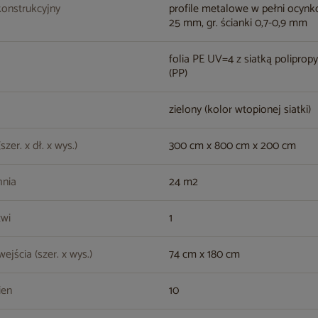
konstrukcyjny
profile metalowe w pełni ocyn
25 mm, gr. ścianki 0,7-0,9 mm
folia PE UV=4 z siatką polipro
(PP)
zielony (kolor wtopionej siatki)
zer. x dł. x wys.)
300 cm x 800 cm x 200 cm
hnia
24 m2
zwi
1
ejścia (szer. x wys.)
74 cm x 180 cm
ien
10