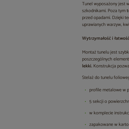
Tunel wyposażony jest w 
szkodnikami. Poza tym
t
przed opadami. Dzięki t
uprawianych warzyw, kw
Wytrzymałość i łatwoś
Montaż tunelu jest szybk
poszczególnych elemen
lekki.
Konstrukcja pozwal
Stelaż do tunelu foliowe
profile metalowe w 
5 sekcji o powierzch
w komplecie instruk
zapakowane w karton