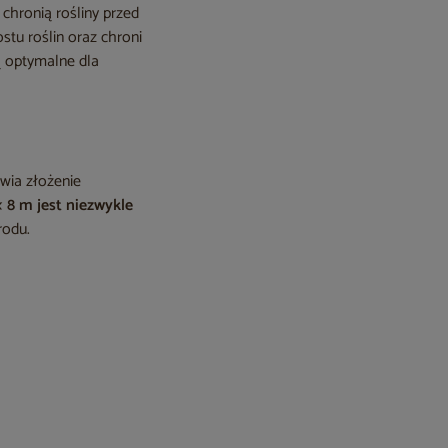
chronią rośliny przed
tu roślin oraz chroni
ą optymalne dla
twia złożenie
× 8 m jest niezwykle
rodu.