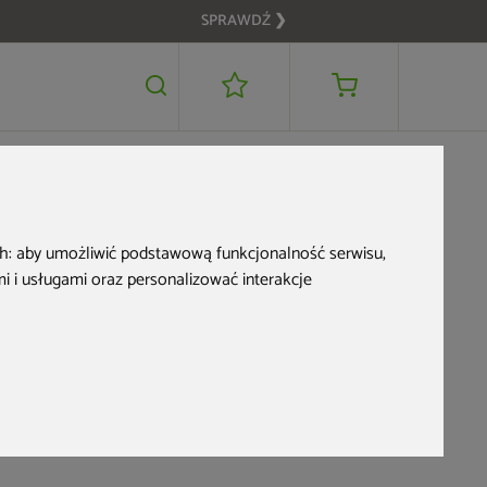
SPRAWDŹ ❯
699 zł
DODAJ DO KOSZYKA
ch:
aby umożliwić podstawową funkcjonalność serwisu
,
 i usługami oraz personalizować interakcje