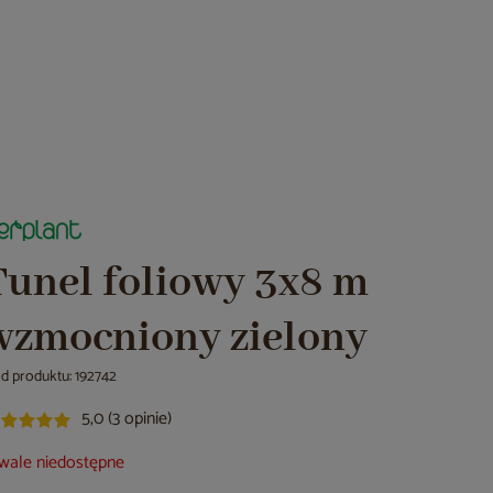
Tunel foliowy 3x8 m
wzmocniony zielony
d produktu: 192742
5,0 (3 opinie)
wale niedostępne