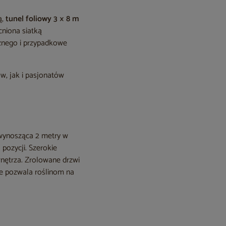
ą,
tunel foliowy 3 × 8 m
niona siatką
cznego i przypadkowe
w, jak i pasjonatów
 wynosząca 2 metry w
pozycji. Szerokie
wnętrza. Zrolowane drzwi
e pozwala roślinom na