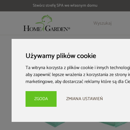
Stwórz strefę SPA we własnym domu
Szczegóły
Opinie
Akcesoria
HOME & GARDEN
Architektura ogrodowa
Tunele foliowe
Używamy plików cookie
Ta witryna korzysta z plików cookie i innych technolog
aby zapewnić lepsze wrażenia z korzystania ze strony 
marketingowe
,
aby dostarczać reklamy które są dla Ci
ZGODA
ZMIANA USTAWIEŃ