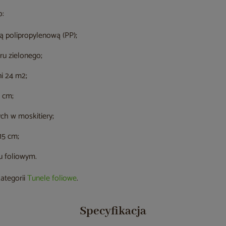
o:
ką polipropylenową (PP);
ru zielonego;
ni 24 m2;
 cm;
ch w moskitiery;
15 cm;
 foliowym.
kategorii
Tunele foliowe
.
Specyfikacja