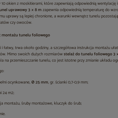
10 okien z moskitierami, które zapewniają odpowiednią wentylację i 
unel uprawowy 3 × 8 m
zapewnia odpowiednią temperaturę do wzros
emu uprawy są lepiej chronione, a warunki wewnątrz tunelu pozostaj
iatów czy owoców.
ć montażu tunelu foliowego
i i łatwy, trwa około godziny, a szczegółowa instrukcja montażu uła
tów. Mimo swoich dużych rozmiarów
stelaż do tunelu foliowego 3 
a na przemieszczanie tunelu, co jest istotne przy zmianie układu og
go:
pełni ocynkowane,
Ø 25 mm
, gr. ścianki 0,7-0,9 mm;
ni 24 m2;
cja montażu, śruby montażowe, kluczyk do śrub;
ie.