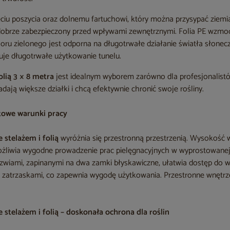
ciu poszycia oraz dolnemu fartuchowi, który można przysypać ziemi
 dobrze zabezpieczony przed wpływami zewnętrznymi. Folia PE wzmoc
loru zielonego jest odporna na długotrwałe działanie światła słone
uje długotrwałe użytkowanie tunelu.
lią 3 × 8 metra
jest idealnym wyborem zarówno dla profesjonalistó
adają większe działki i chcą efektywnie chronić swoje rośliny.
towe warunki pracy
e stelażem i folią
wyróżnia się przestronną przestrzenią. Wysokość
liwia wygodne prowadzenie prac pielęgnacyjnych w wyprostowanej 
rzwiami, zapinanymi na dwa zamki błyskawiczne, ułatwia dostęp do 
 zatrzaskami, co zapewnia wygodę użytkowania. Przestronne wnętrz
e stelażem i folią – doskonała ochrona dla roślin