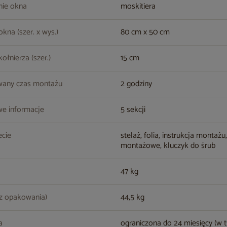
nie okna
moskitiera
kna (szer. x wys.)
80 cm x 50 cm
ołnierza (szer.)
15 cm
wany czas montażu
2 godziny
e informacje
5 sekcji
cie
stelaż, folia, instrukcja montażu
montażowe, kluczyk do śrub
47 kg
z opakowania)
44,5 kg
a
ograniczona do 24 miesięcy (w 