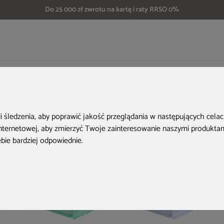
Do 25 000 zł zwrotu na kartę i raty RRSO 0%
Tunel foliowy 3x8 m wzmocniony zielony
Aktualne oferty
ii śledzenia, aby poprawić jakość przeglądania w następujących cela
internetowej
,
aby zmierzyć Twoje zainteresowanie naszymi produktami
ebie bardziej odpowiednie
.