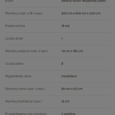
Kolor
zielony (kolor wtopionej siatki)
Wymiary (szer. x dł. x wys.)
300 cm x 600 cm x 200 cm
Powierzchnia
18 m2
Liczba drzwi
1
Wymiary wejścia (szer. x wys.)
74 cm x 180 cm
Liczba okien
8
Wypełnienie okna
moskitiera
Wymiary okna (szer. x wys.)
80 cm x 50 cm
Wymiary kołnierza (szer.)
15 cm
Przewidywany czas montażu
2 godziny