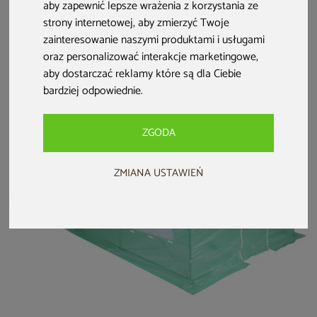
aby zapewnić lepsze wrażenia z korzystania ze
Tunel foliowy 2x3
Tunel foliowy 2,5x4
Tunel foliowy 2x3
m wzmocniony
m wzmocniony
m wzmocniony
strony internetowej
,
aby zmierzyć Twoje
zielony
zielony
biały
zainteresowanie naszymi produktami i usługami
oraz personalizować interakcje marketingowe
,
299 zł
359 zł
299 zł
aby dostarczać reklamy które są dla Ciebie
bardziej odpowiednie
.
ZGODA
ZMIANA USTAWIEŃ