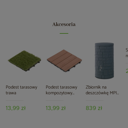
Akcesoria
S
n
k
T
Podest tarasowy
Podest tarasowy
Zbiornik na
trawa
kompozytowy
deszczówkę MPI
brązowy
Arcado 230 l czarny
granit
13,99 zł
13,99 zł
839 zł