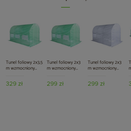
Tunel foliowy 2x3,5
Tunel foliowy 2x3
Tunel foliowy 2x3
T
m wzmocniony
m wzmocniony
m wzmocniony
zielony
zielony
biały
z
329 zł
299 zł
299 zł