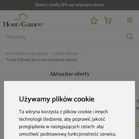
Do 25 000 zł zwrotu na kartę i raty RRSO 0%
Architektura ogrodowa
Tunele foliowe
Tunel foliowy 3x6 m wzmocniony zielony
Aktualne oferty
Używamy plików cookie
T
Ta witryna korzysta z plików cookie i innych
z
technologii śledzenia, aby poprawić jakość
przeglądania w następujących celach:
aby
umożliwić podstawową funkcjonalność serwisu
,