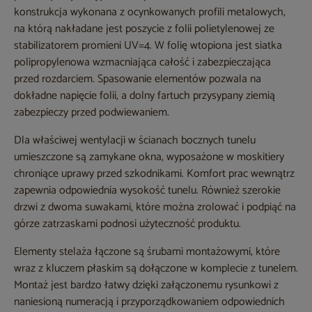
konstrukcja wykonana z ocynkowanych profili metalowych,
na którą nakładane jest poszycie z folii polietylenowej ze
stabilizatorem promieni UV=4. W folię wtopiona jest siatka
polipropylenowa wzmacniająca całość i zabezpieczająca
przed rozdarciem. Spasowanie elementów pozwala na
dokładne napięcie folii, a dolny fartuch przysypany ziemią
zabezpieczy przed podwiewaniem.
Dla właściwej wentylacji w ścianach bocznych tunelu
umieszczone są zamykane okna, wyposażone w moskitiery
chroniące uprawy przed szkodnikami. Komfort prac wewnątrz
zapewnia odpowiednia wysokość tunelu. Również szerokie
drzwi z dwoma suwakami, które można zrolować i podpiąć na
górze zatrzaskami podnosi użyteczność produktu.
Elementy stelaża łączone są śrubami montażowymi, które
wraz z kluczem płaskim są dołączone w komplecie z tunelem.
Montaż jest bardzo łatwy dzięki załączonemu rysunkowi z
naniesioną numeracją i przyporządkowaniem odpowiednich