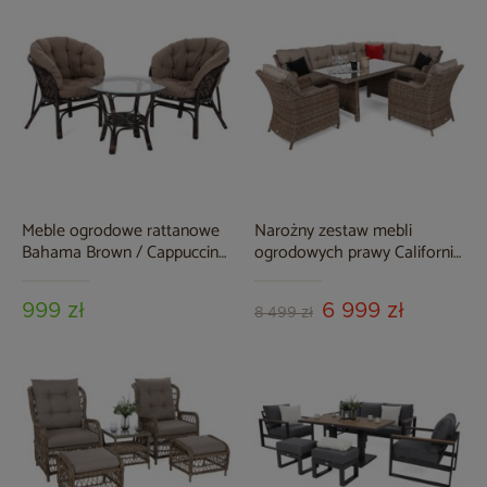
Meble ogrodowe rattanowe
Narożny zestaw mebli
Bahama Brown / Cappuccino
ogrodowych prawy California
2+1
Ginger / Brown Melange
999 zł
6 999 zł
8 499 zł