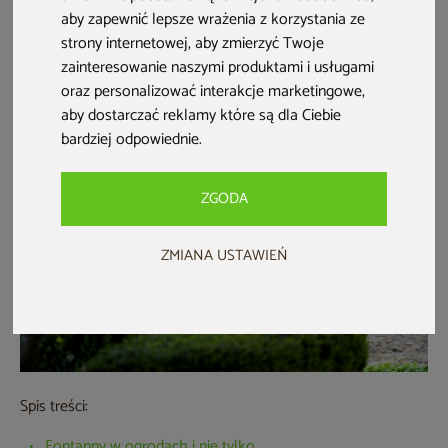
mogą znacząco podnieść jego walory estetyczne. Dzięki
aby zapewnić lepsze wrażenia z korzystania ze
strony internetowej
,
aby zmierzyć Twoje
temu zdecydowanie chętniej i częściej będziemy decydować
zainteresowanie naszymi produktami i usługami
się na spędzanie w nim czasu zarówno w pojedynkę, jak i z
oraz personalizować interakcje marketingowe
,
całą rodziną.
aby dostarczać reklamy które są dla Ciebie
bardziej odpowiednie
.
ZGODA
ZMIANA USTAWIEŃ
Spis treści:
Fontanny w ogrodach i nie tylko