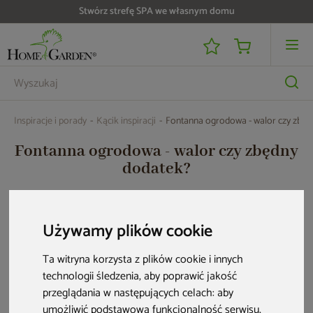
Do 25 000 zł zwrotu na kartę i raty RRSO 0%
Inspiracje i porady
Kącik inspiracji
Fontanna ogrodowa - walor czy zbęd
Fontanna ogrodowa - walor czy zbędny
dodatek?
HOME & GARDEN
• 17 mar. 2021 r. • 3 min czytania
Używamy plików cookie
Ogród to wyjątkowa przestrzeń, która sprzyja nie tylko
Ta witryna korzysta z plików cookie i innych
rekreacji, ale również wypoczynkowi. Odpowiednia
technologii śledzenia, aby poprawić jakość
aranżacja, dobór mebli ogrodowych, a nawet subtelnych
przeglądania w następujących celach:
aby
dodatków w postaci karmnika czy poidełka dla ptaków,
umożliwić podstawową funkcjonalność serwisu
,