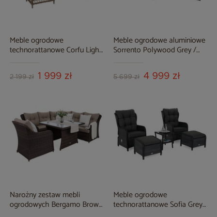
Meble ogrodowe
Meble ogrodowe aluminiowe
technorattanowe Corfu Light
Sorrento Polywood Grey /
Brown / Beige Melange
Grey Melange
1 999 zł
4 999 zł
2 199 zł
5 699 zł
Narożny zestaw mebli
Meble ogrodowe
ogrodowych Bergamo Brown
technorattanowe Sofia Grey /
Mat / Brown Melange
Grey Melange