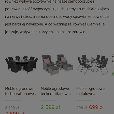
również wpływa pozytywnie na nasze samopoczucie i
poprawia jakość wypoczynku. Jej delikatny szum działa kojąco
na nerwy i stres, a sama obecność wody sprawia, że powietrze
jest bardziej nawilżone. A co ważniejsze, również ujemnie je
jonizuje, wpływając korzystnie na nasze zdrowie.
Z
c
c
Meble ogrodowe
Meble ogrodowe
Meble ogrodowe
technorattanowe
technorattanowe
metalowe
Bristol Round
Sofia White / Grey
Casablanca 145 cm
Elegant 180 cm
Silver / Grey 6+1
2 599 zł
699 zł
Grey / Grey
8 499 zł
999 zł