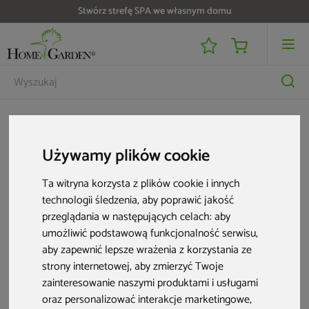
Stwórz strefę SPA we własnym domu
Architektura ogrodowa
Pergole ogrodowe
Pergole Schatler Modern
Pergole Schatler Modern
Używamy plików cookie
Ta witryna korzysta z plików cookie i innych
10 produktów
technologii śledzenia, aby poprawić jakość
przeglądania w następujących celach:
aby
umożliwić podstawową funkcjonalność serwisu
,
Bestseller
Nowość
Bestseller
Nowość
aby zapewnić lepsze wrażenia z korzystania ze
strony internetowej
,
aby zmierzyć Twoje
zainteresowanie naszymi produktami i usługami
oraz personalizować interakcje marketingowe
,