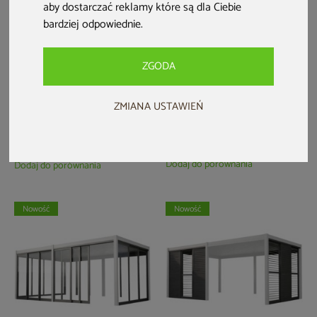
aby dostarczać reklamy które są dla Ciebie
bardziej odpowiednie
.
ZGODA
Pergola ogrodowa Schatler
Pergola ogrodowa Schatler
Modern 4x4 m z
Modern 6x4 m
oświetleniem LED
ZMIANA USTAWIEŃ
5 599 zł
10 499 zł
6 499 zł
Dodaj do ulubionych
Dodaj do ulubionych
Dodaj do porównania
Dodaj do porównania
Nowość
Nowość