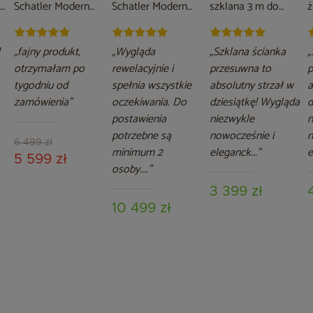
Schatler Modern
Schatler Modern
szklana 3 m do
ż
4x4 m z
6x4 m
pergoli Schatler
p
oświetleniem LED
Modern / Modern
M
Alu
A
„fajny produkt,
„Wygląda
„Szklana ścianka
„
otrzymałam po
rewelacyjnie i
przesuwna to
p
tygodniu od
spełnia wszystkie
absolutny strzał w
a
zamówienia”
oczekiwania. Do
dziesiątkę! Wygląda
d
postawienia
niezwykle
n
potrzebne są
nowocześnie i
n
6 499 zł
minimum 2
eleganck...”
e
5 599 zł
osoby....”
3 399 zł
10 499 zł