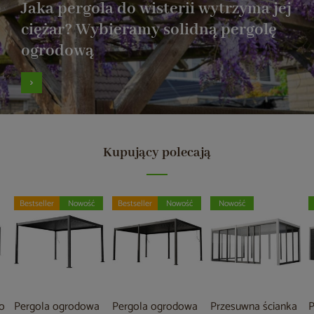
Jaka pergola do wisterii wytrzyma jej
ciężar? Wybieramy solidną pergolę
ogrodową
Kupujący polecają
Bestseller
Nowość
Bestseller
Nowość
Nowość
o
Pergola ogrodowa
Pergola ogrodowa
Przesuwna ścianka
P