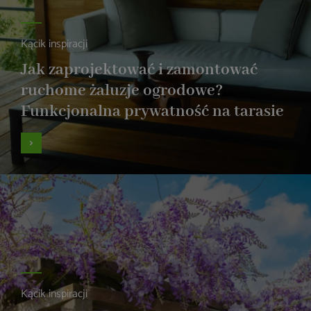
Kącik inspiracji
Jak zaprojektować i zamontować
ruchome żaluzje ogrodowe?
Funkcjonalna prywatność na tarasie
Kącik inspiracji