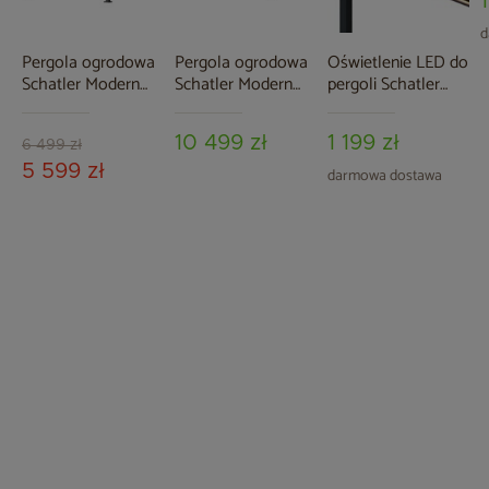
d
Pergola ogrodowa
Pergola ogrodowa
Oświetlenie LED do
Schatler Modern
Schatler Modern
pergoli Schatler
4x4 m z
6x4 m
Modern Alu 4x4 m
oświetleniem LED
10 499 zł
1 199 zł
6 499 zł
5 599 zł
darmowa dostawa