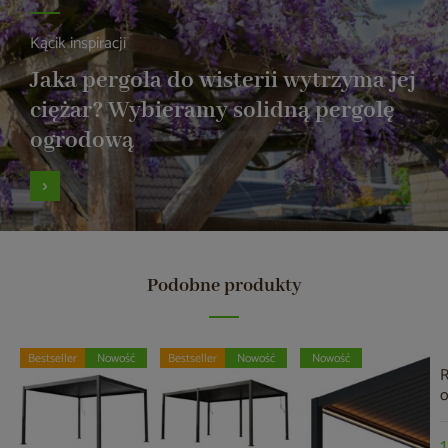
Kącik inspiracji
Jaka pergola do wisterii wytrzyma jej
ciężar? Wybieramy solidną pergolę
ogrodową
Podobne produkty
Bestseller
Nowość
Bestseller
Nowość
Nowość
R
o
M