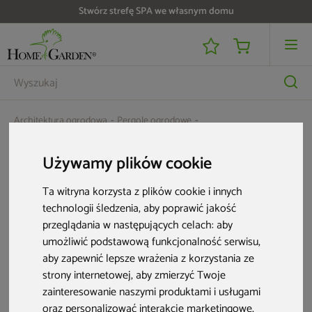
Stwórz strefę SPA we własnym domu
Architektura ogrodowa
Pergole ogrodowe
Oświetlenie LED do pergoli Schatler Modern 4x4 m
Używamy plików cookie
Ta witryna korzysta z plików cookie i innych
technologii śledzenia, aby poprawić jakość
przeglądania w następujących celach:
aby
umożliwić podstawową funkcjonalność serwisu
,
aby zapewnić lepsze wrażenia z korzystania ze
strony internetowej
,
aby zmierzyć Twoje
zainteresowanie naszymi produktami i usługami
oraz personalizować interakcje marketingowe
,