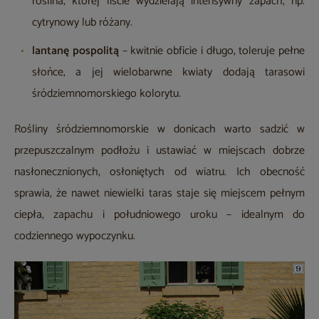
roślina, której liście wydzielają intensywny zapach, np.
cytrynowy lub różany.
lantanę pospolitą
– kwitnie obficie i długo, toleruje pełne
słońce, a jej wielobarwne kwiaty dodają tarasowi
śródziemnomorskiego kolorytu.
Rośliny śródziemnomorskie w donicach warto sadzić w
przepuszczalnym podłożu i ustawiać w miejscach dobrze
nasłonecznionych, osłoniętych od wiatru. Ich obecność
sprawia, że nawet niewielki taras staje się miejscem pełnym
ciepła, zapachu i południowego uroku – idealnym do
codziennego wypoczynku.