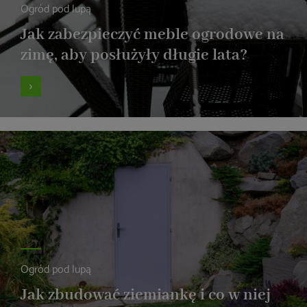
Ogród pod lupą
Jak zabezpieczyć meble ogrodowe na
zimę, aby posłużyły długie lata?
Ogród pod lupą
Jak zbudować ziemiankę i co w niej