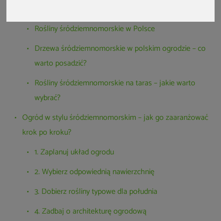
Klimat śródziemnomorski – roślinność
Rośliny śródziemnomorskie w Polsce
Drzewa śródziemnomorskie w polskim ogrodzie – co
warto posadzić?
Rośliny śródziemnomorskie na taras – jakie warto
wybrać?
Ogród w stylu śródziemnomorskim – jak go zaaranżować
krok po kroku?
1. Zaplanuj układ ogrodu
2. Wybierz odpowiednią nawierzchnię
3. Dobierz rośliny typowe dla południa
4. Zadbaj o architekturę ogrodową