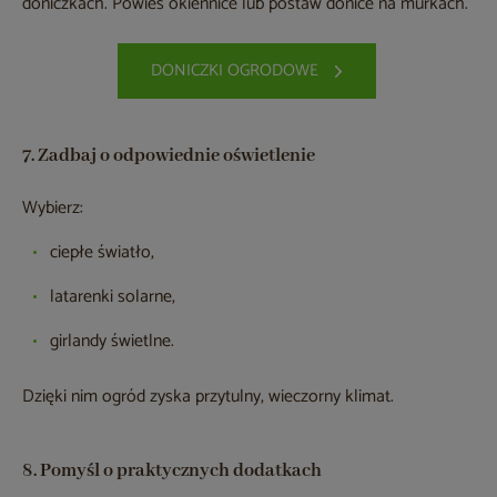
doniczkach. Powieś okiennice lub postaw donice na murkach.
DONICZKI OGRODOWE
7. Zadbaj o odpowiednie oświetlenie
Wybierz:
ciepłe światło,
latarenki solarne,
girlandy świetlne.
Dzięki nim ogród zyska przytulny, wieczorny klimat.
8. Pomyśl o praktycznych dodatkach