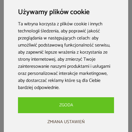
taras i do ogrodu sprawdzą się najlepiej w polskim klimacie.
Używamy plików cookie
Ta witryna korzysta z plików cookie i innych
technologii śledzenia, aby poprawić jakość
przeglądania w następujących celach:
aby
umożliwić podstawową funkcjonalność serwisu
,
aby zapewnić lepsze wrażenia z korzystania ze
strony internetowej
,
aby zmierzyć Twoje
zainteresowanie naszymi produktami i usługami
oraz personalizować interakcje marketingowe
,
aby dostarczać reklamy które są dla Ciebie
bardziej odpowiednie
.
Spis treści:
Ogród śródziemnomorski – czym się wyróżnia?
ZGODA
Roślinność typu śródziemnomorskiego – co warto
ZMIANA USTAWIEŃ
wiedzieć?