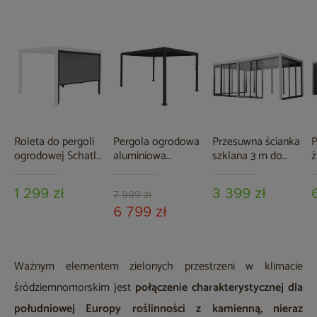
Roleta do pergoli
Pergola ogrodowa
Przesuwna ścianka
P
ogrodowej Schatler
aluminiowa
szklana 3 m do
ż
Modern / Modern
Schatler Modern
pergoli Schatler
p
Alu 3 m
Alu 4x3 m
Modern / Modern
1 299 zł
3 399 zł
Alu
7 999 zł
6 799 zł
Ważnym elementem zielonych przestrzeni w klimacie
śródziemnomorskim jest
połączenie charakterystycznej dla
południowej Europy roślinności z kamienną, nieraz