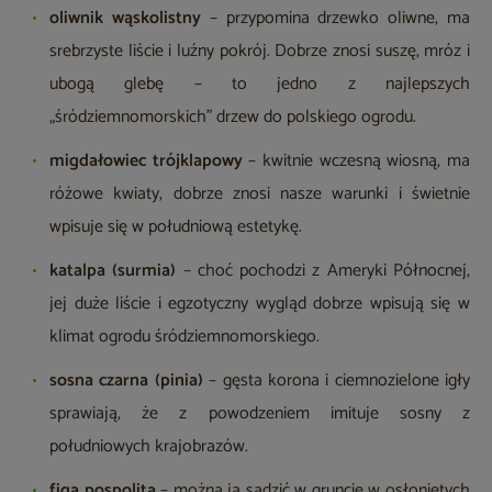
oliwnik wąskolistny
– przypomina drzewko oliwne, ma
srebrzyste liście i luźny pokrój. Dobrze znosi suszę, mróz i
ubogą glebę – to jedno z najlepszych
„śródziemnomorskich” drzew do polskiego ogrodu.
migdałowiec trójklapowy
– kwitnie wczesną wiosną, ma
różowe kwiaty, dobrze znosi nasze warunki i świetnie
wpisuje się w południową estetykę.
katalpa (surmia)
– choć pochodzi z Ameryki Północnej,
jej duże liście i egzotyczny wygląd dobrze wpisują się w
klimat ogrodu śródziemnomorskiego.
sosna czarna (pinia)
– gęsta korona i ciemnozielone igły
sprawiają, że z powodzeniem imituje sosny z
południowych krajobrazów.
figa pospolita
– można ją sadzić w gruncie w osłoniętych