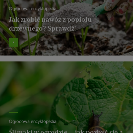
Ogrodowa encyklopedia
Jak zrobić nawóz z popiołu
drzewnego? Sprawdź!
Ogrodowa encyklopedia
Ślimaki w ogrodzie – jak pozbyć się z