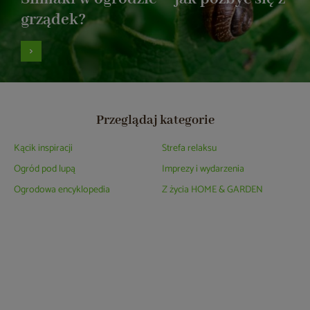
grządek?
Przeglądaj kategorie
Kącik inspiracji
Strefa relaksu
Ogród pod lupą
Imprezy i wydarzenia
Ogrodowa encyklopedia
Z życia HOME & GARDEN