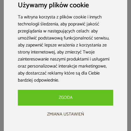
Używamy plików cookie
rozwoju roślin. Jaki tunel ogrodowy wybrać, aby cieszyć
się jego funkcjonalnością przez wiele sezonów?
Ta witryna korzysta z plików cookie i innych
technologii śledzenia, aby poprawić jakość
przeglądania w następujących celach:
aby
umożliwić podstawową funkcjonalność serwisu
,
aby zapewnić lepsze wrażenia z korzystania ze
strony internetowej
,
aby zmierzyć Twoje
zainteresowanie naszymi produktami i usługami
oraz personalizować interakcje marketingowe
,
aby dostarczać reklamy które są dla Ciebie
bardziej odpowiednie
.
ZGODA
Jaki tunel foliowy kupić? Najważniejsze informacje:
Wybierz tunel, który zapewnia optymalny mikroklimat,
ZMIANA USTAWIEŃ
chroni rośliny przed chłodem i przyspiesza ich wzrost, co
przekłada się na lepsze plony.