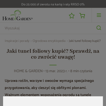
Do 25 000 zł zwrotu na kartę i raty RRSO 0%
Inspiracje i porady
Ogrodowa encyklopedia
Jaki tunel foliowy kupić? S
Jaki tunel foliowy kupić? Sprawdź, na
co zwrócić uwagę!
HOME & GARDEN
• 13 mar. 2023 r. • 8 min czytania
Uprawa roślin, warzyw i owoców wymaga specjalnego
przygotowania, aby cieszyć się obfitymi plonami.
Ważnym elementem wyposażenia ogrodu są tunele
ogrodowe, które tworzą doskonałe warunki do wzrostu i