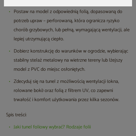
Postaw na model z odpowiednią folią, dopasowaną do
potrzeb upraw – perforowaną, która ogranicza ryzyko
chorób grzybowych, lub pełną, wymagającą wentylacji, ale
lepiej utrzymującą ciepło.
Dobierz konstrukcję do warunków w ogrodzie, wybierając
stabilny stelaż metalowy na wietrzne tereny lub lżejszy
model z PVC do miejsc osłoniętych.
Zdecyduj się na tunel z możliwością wentylacji (okna,
rolowane boki) oraz folią z filtrem UV, co zapewni
trwałość i komfort użytkowania przez kilka sezonów.
Spis treści:
Jaki tunel foliowy wybrać? Rodzaje folii