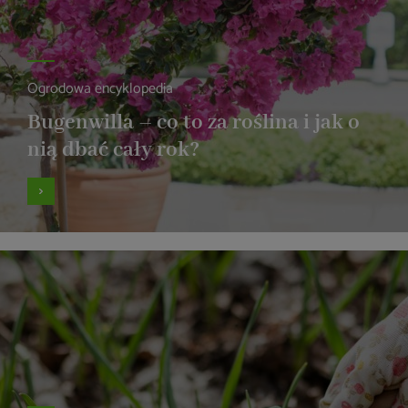
Ogrodowa encyklopedia
Bugenwilla – co to za roślina i jak o
nią dbać cały rok?