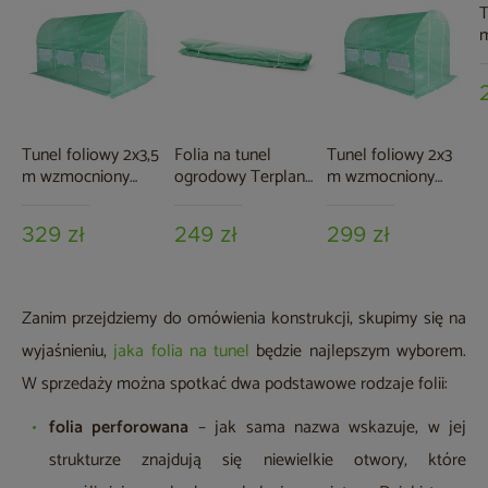
T
b
Tunel foliowy 2x3,5
Folia na tunel
Tunel foliowy 2x3
m wzmocniony
ogrodowy Terplant
m wzmocniony
zielony
2,5x4 m zielona
zielony
329 zł
249 zł
299 zł
Zanim przejdziemy do omówienia konstrukcji, skupimy się na
wyjaśnieniu,
jaka folia na tunel
będzie najlepszym wyborem.
W sprzedaży można spotkać dwa podstawowe rodzaje folii:
folia perforowana
– jak sama nazwa wskazuje, w jej
strukturze znajdują się niewielkie otwory, które