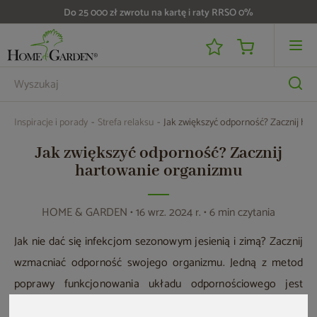
Do 25 000 zł zwrotu na kartę i raty RRSO 0%
Inspiracje i porady
Strefa relaksu
Jak zwiększyć odporność? Zacznij ha
Jak zwiększyć odporność? Zacznij
hartowanie organizmu
HOME & GARDEN
• 16 wrz. 2024 r. • 6 min czytania
Jak nie dać się infekcjom sezonowym jesienią i zimą? Zacznij
wzmacniać odporność swojego organizmu. Jedną z metod
poprawy funkcjonowania układu odpornościowego jest
hartowanie organizmu, takie jak naprzemienne prysznice czy