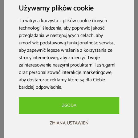
wizyta w saunie połączona z zimną kąpielą lub
Używamy plików cookie
morsowaniem. Poznaj sposoby hartowania organizmu.
Ta witryna korzysta z plików cookie i innych
technologii śledzenia, aby poprawić jakość
przeglądania w następujących celach:
aby
umożliwić podstawową funkcjonalność serwisu
,
aby zapewnić lepsze wrażenia z korzystania ze
strony internetowej
,
aby zmierzyć Twoje
zainteresowanie naszymi produktami i usługami
oraz personalizować interakcje marketingowe
,
aby dostarczać reklamy które są dla Ciebie
bardziej odpowiednie
.
ZGODA
Spis treści:
Co to jest hartowanie organizmu?
ZMIANA USTAWIEŃ
Hartowanie organizmu – jakie przynosi korzyści?