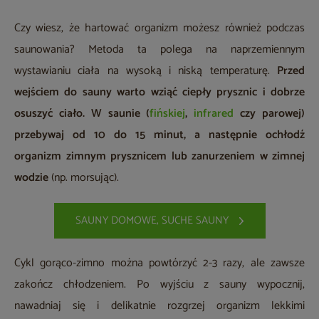
Czy wiesz, że hartować organizm możesz również podczas
saunowania? Metoda ta polega na naprzemiennym
wystawianiu ciała na wysoką i niską temperaturę.
Przed
wejściem do sauny warto wziąć ciepły prysznic i dobrze
osuszyć ciało.
W saunie (
fińskiej
,
infrared
czy parowej)
przebywaj od 10 do 15 minut, a następnie ochłodź
organizm zimnym prysznicem lub zanurzeniem w zimnej
wodzie
(np. morsując).
SAUNY DOMOWE, SUCHE SAUNY
Cykl gorąco-zimno można powtórzyć 2-3 razy, ale zawsze
zakończ chłodzeniem. Po wyjściu z sauny wypocznij,
nawadniaj się i delikatnie rozgrzej organizm lekkimi