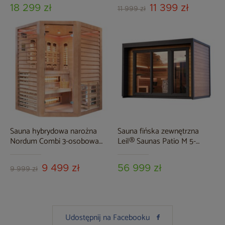
18 299 zł
11 399 zł
11 999 zł
Sauna hybrydowa narożna
Sauna fińska zewnętrzna
Nordum Combi 3-osobowa
Leil® Saunas Patio M 5-
brązowa
osobowa
9 499 zł
56 999 zł
9 999 zł
Udostępnij na Facebooku