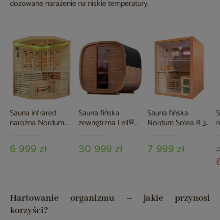
dozowane narażenie na niskie temperatury.
Sauna infrared
Sauna fińska
Sauna fińska
S
narożna Nordum
zewnętrzna Leil®
Nordum Solea R 3-
n
Solea 3-osobowa
Saunas Dice Solo
osobowa brązowa
P
naturalna
5-osobowa
b
6 999 zł
30 999 zł
7 999 zł
7
Hartowanie organizmu – jakie przynosi
korzyści?