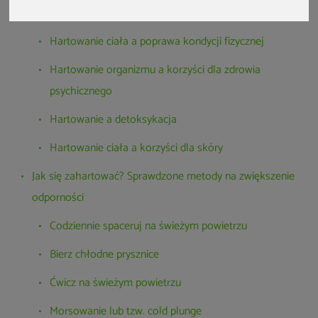
Hartowanie a wzmocnienie układu immunologicznego
Hartowanie ciała a poprawa kondycji fizycznej
Hartowanie organizmu a korzyści dla zdrowia
psychicznego
Hartowanie a detoksykacja
Hartowanie ciała a korzyści dla skóry
Jak się zahartować? Sprawdzone metody na zwiększenie
odporności
Codziennie spaceruj na świeżym powietrzu
Bierz chłodne prysznice
Ćwicz na świeżym powietrzu
Morsowanie lub tzw. cold plunge