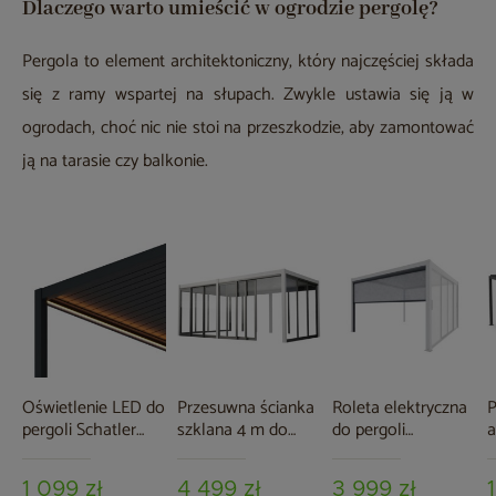
Dlaczego warto umieścić w ogrodzie pergolę?
Pergola to element architektoniczny, który najczęściej składa
się z ramy wspartej na słupach. Zwykle ustawia się ją w
ogrodach, choć nic nie stoi na przeszkodzie, aby zamontować
ją na tarasie czy balkonie.
Oświetlenie LED do
Przesuwna ścianka
Roleta elektryczna
P
pergoli Schatler
szklana 4 m do
do pergoli
a
Modern 6x4 m
pergoli Schatler
ogrodowej Schatler
S
Modern Alu
Nova Lux Alu 4 m
A
1 099 zł
4 499 zł
3 999 zł