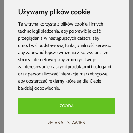
pergolę udekorują Twój ogród, taras czy też balkon!
Używamy plików cookie
Ta witryna korzysta z plików cookie i innych
technologii śledzenia, aby poprawić jakość
przeglądania w następujących celach:
aby
umożliwić podstawową funkcjonalność serwisu
,
aby zapewnić lepsze wrażenia z korzystania ze
strony internetowej
,
aby zmierzyć Twoje
zainteresowanie naszymi produktami i usługami
oraz personalizować interakcje marketingowe
,
aby dostarczać reklamy które są dla Ciebie
bardziej odpowiednie
.
Spis treści:
Dlaczego warto umieścić w ogrodzie pergolę?
ZGODA
Co posadzić na pergolę? Ogólne zasady wyboru roślin
ZMIANA USTAWIEŃ
Najpopularniejsze pnącza wieloletnie na pergolę –