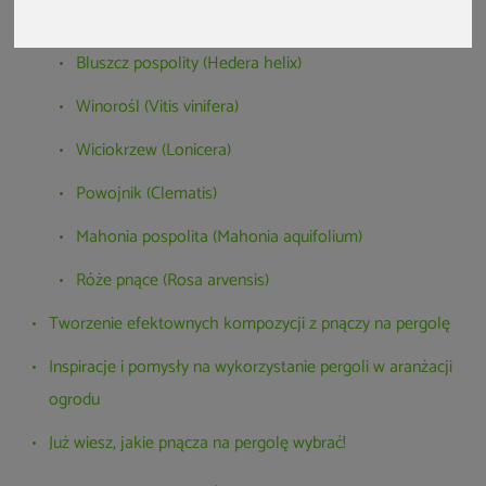
charakterystyka i wymagania
Bluszcz pospolity (Hedera helix)
Winorośl (Vitis vinifera)
Wiciokrzew (Lonicera)
Powojnik (Clematis)
Mahonia pospolita (Mahonia aquifolium)
Róże pnące (Rosa arvensis)
Tworzenie efektownych kompozycji z pnączy na pergolę
Inspiracje i pomysły na wykorzystanie pergoli w aranżacji
ogrodu
Już wiesz, jakie pnącza na pergolę wybrać!