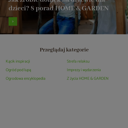
dzieci? 8 porad HOME & GARDEN
Przeglądaj kategorie
Kącik inspiracji
Strefa relaksu
Ogród pod lupą
Imprezy i wydarzenia
Ogrodowa encyklopedia
Z życia HOME & GARDEN