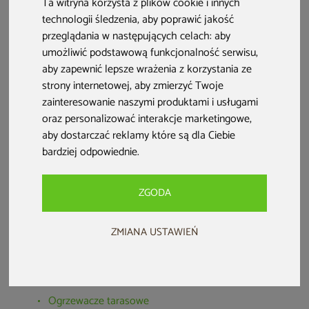
Ta witryna korzysta z plików cookie i innych
jaki ogrzewacz na taras wybrać!
technologii śledzenia, aby poprawić jakość
przeglądania w następujących celach:
aby
umożliwić podstawową funkcjonalność serwisu
,
aby zapewnić lepsze wrażenia z korzystania ze
strony internetowej
,
aby zmierzyć Twoje
zainteresowanie naszymi produktami i usługami
oraz personalizować interakcje marketingowe
,
aby dostarczać reklamy które są dla Ciebie
bardziej odpowiednie
.
ZGODA
Spis treści:
ZMIANA USTAWIEŃ
Jak ogrzać taras jesienią?
Czym ogrzać taras? Wybór odpowiedniego produktu
Ogrzewacze tarasowe