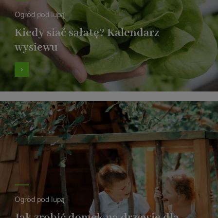
Ogród pod lupą
Kiedy siać sałatę? Kalendarz
wysiewu
Ogród pod lupą
Jak zrobić domek na drzewie dla