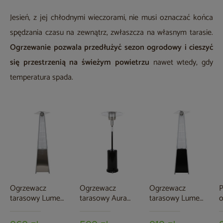
Jesień, z jej chłodnymi wieczorami, nie musi oznaczać końca
spędzania czasu na zewnątrz, zwłaszcza na własnym tarasie.
Ogrzewanie pozwala przedłużyć sezon ogrodowy i cieszyć
się przestrzenią na świeżym powietrzu
nawet wtedy, gdy
temperatura spada.
Ogrzewacz
Ogrzewacz
Ogrzewacz
P
tarasowy Lume
tarasowy Aura
tarasowy Lume
o
Steel
Black
Black
t