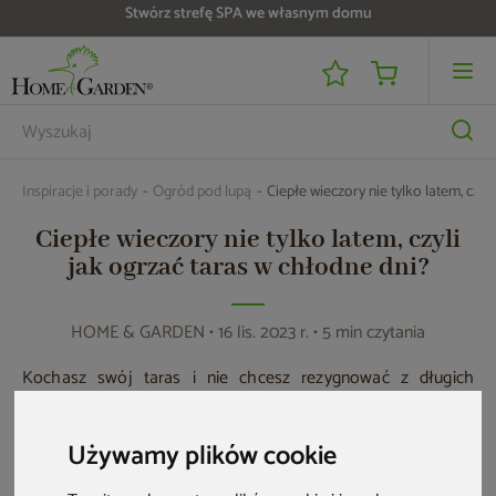
Do 25 000 zł zwrotu na kartę i raty RRSO 0%
Inspiracje i porady
Ogród pod lupą
Ciepłe wieczory nie tylko latem, czyl
Ciepłe wieczory nie tylko latem, czyli
jak ogrzać taras w chłodne dni?
HOME & GARDEN
• 16 lis. 2023 r. • 5 min czytania
Kochasz swój taras i nie chcesz rezygnować z długich
wieczorów spędzonych na zewnątrz nawet jesienią? Nie
musisz! Wystarczy tylko wiedzieć, jak ogrzać miejsce na
Używamy plików cookie
zewnątrz. Sprawdź zatem nasze podpowiedzi i dowiedz się,