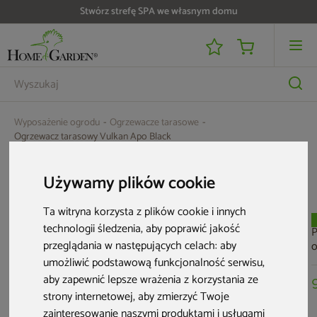
Stwórz strefę SPA we własnym domu
Wyposażenie ogrodu
Ogrzewacze tarasowe
Ogrzewacz tarasowy Vulkan Apo Black
Aktualne oferty
Używamy plików cookie
Ta witryna korzysta z plików cookie i innych
Nowość
Nowość
Nowość
technologii śledzenia, aby poprawić jakość
P
przeglądania w następujących celach:
aby
o
t
umożliwić podstawową funkcjonalność serwisu
,
aby zapewnić lepsze wrażenia z korzystania ze
strony internetowej
,
aby zmierzyć Twoje
zainteresowanie naszymi produktami i usługami