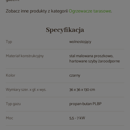
Zobacz inne produkty z kategorii
Ogrzewacze tarasowe
.
Specyfikacja
Typ
wolnostojący
Materiał konstrukcyjny
stal malowana proszkowo,
hartowane szyby żaroodporne
Kolor
czarny
Wymiary szer. x gł. x wys.
36 x 36 x 130 cm
Typ gazu
propan-butan PLBP
Moc
5,5 - 7 kW