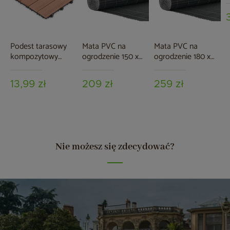
o
5
Podest tarasowy
Mata PVC na
Mata PVC na
kompozytowy
ogrodzenie 150 x
ogrodzenie 180 x
brązowy
500 cm szara
500 cm szara
13,99 zł
209 zł
259 zł
Nie możesz się zdecydować?