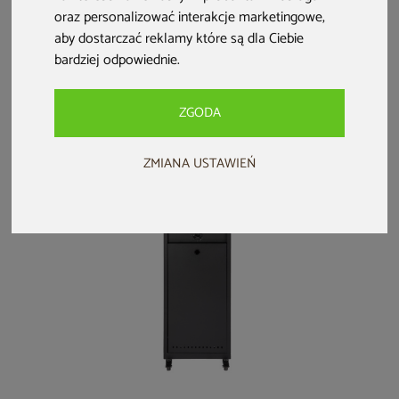
Ogrzewacz
Pokrowiec na
Ogrzewacz
oraz personalizować interakcje marketingowe
,
tarasowy Spark
ogrzewacz
tarasowy Aura
aby dostarczać reklamy które są dla Ciebie
Black
tarasowy Aura
Steel
bardziej odpowiednie
.
999 zł
79,99 zł
699 zł
ZGODA
ZMIANA USTAWIEŃ