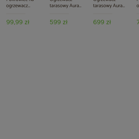
ogrzewacz
tarasowy Aura
tarasowy Aura
o
tarasowy Lume
Black
Steel
t
99,99 zł
599 zł
699 zł