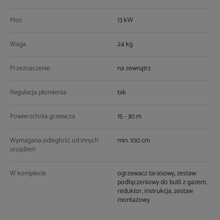
Moc
13 kW
Waga
24 kg
Przeznaczenie
na zewnątrz
Regulacja płomienia
tak
Powierzchnia grzewcza
15 - 30 m
Wymagana odległość od innych
min. 100 cm
urządzeń
W komplecie
ogrzewacz tarasowy, zestaw
podłączeniowy do butli z gazem,
reduktor, instrukcja, zestaw
montażowy