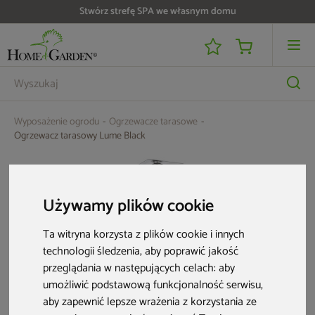
Stwórz strefę SPA we własnym domu
Do 25 000 zł zwrotu na kartę i raty RRSO 0%
Wyposażenie ogrodu
Ogrzewacze tarasowe
Ogrzewacz tarasowy Lume Black
Używamy plików cookie
Ta witryna korzysta z plików cookie i innych
technologii śledzenia, aby poprawić jakość
przeglądania w następujących celach:
aby
umożliwić podstawową funkcjonalność serwisu
,
aby zapewnić lepsze wrażenia z korzystania ze