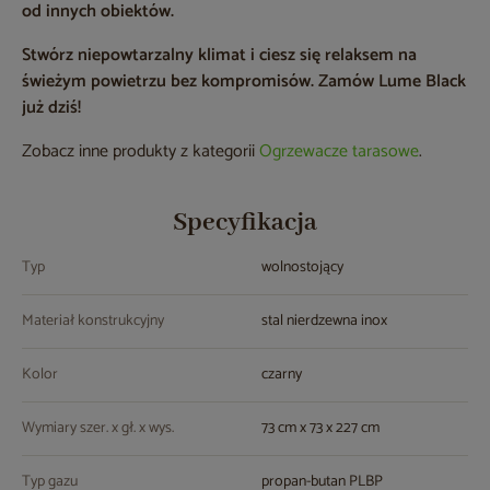
od innych obiektów.
Stwórz niepowtarzalny klimat i ciesz się relaksem na
świeżym powietrzu bez kompromisów. Zamów Lume Black
już dziś!
Zobacz inne produkty z kategorii
Ogrzewacze tarasowe
.
Specyfikacja
Typ
wolnostojący
Materiał konstrukcyjny
stal nierdzewna inox
Kolor
czarny
Wymiary szer. x gł. x wys.
73 cm x 73 x 227 cm
Typ gazu
propan-butan PLBP