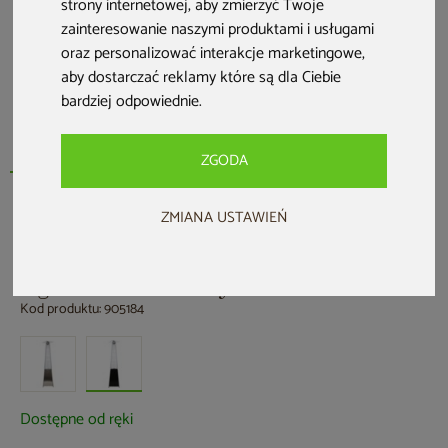
strony internetowej
,
aby zmierzyć Twoje
zainteresowanie naszymi produktami i usługami
oraz personalizować interakcje marketingowe
,
aby dostarczać reklamy które są dla Ciebie
bardziej odpowiednie
.
ZGODA
ZMIANA USTAWIEŃ
Nowość
HOME & GARDEN
Ogrzewacz tarasowy Lume Black
Kod produktu: 905184
Dostępne od ręki