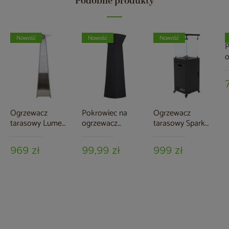
Podobne produkty
Nowość
Nowość
Nowość
P
o
t
Ogrzewacz
Pokrowiec na
Ogrzewacz
tarasowy Lume
ogrzewacz
tarasowy Spark
Steel
tarasowy Lume
Black
969 zł
99,99 zł
999 zł