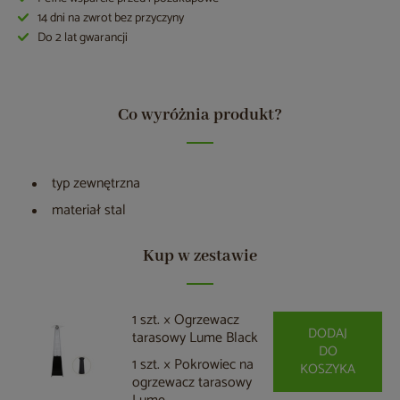
14 dni na zwrot bez przyczyny
Do 2 lat gwarancji
Co wyróżnia produkt?
typ zewnętrzna
materiał stal
Kup w zestawie
1 szt. × Ogrzewacz
DODAJ
tarasowy Lume Black
DO
1 szt. × Pokrowiec na
KOSZYKA
ogrzewacz tarasowy