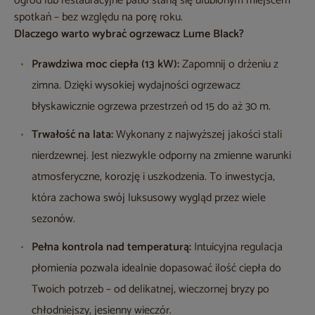
ogród lub restauracyjne patio staną się ulubionym miejscem
spotkań – bez względu na porę roku.
Dlaczego warto wybrać ogrzewacz Lume Black?
Prawdziwa moc ciepła (13 kW):
Zapomnij o drżeniu z
zimna. Dzięki wysokiej wydajności ogrzewacz
błyskawicznie ogrzewa przestrzeń od 15 do aż 30 m.
Trwałość na lata:
Wykonany z najwyższej jakości stali
nierdzewnej. Jest niezwykle odporny na zmienne warunki
atmosferyczne, korozję i uszkodzenia. To inwestycja,
która zachowa swój luksusowy wygląd przez wiele
sezonów.
Pełna kontrola nad temperaturą:
Intuicyjna regulacja
płomienia pozwala idealnie dopasować ilość ciepła do
Twoich potrzeb – od delikatnej, wieczornej bryzy po
chłodniejszy, jesienny wieczór.