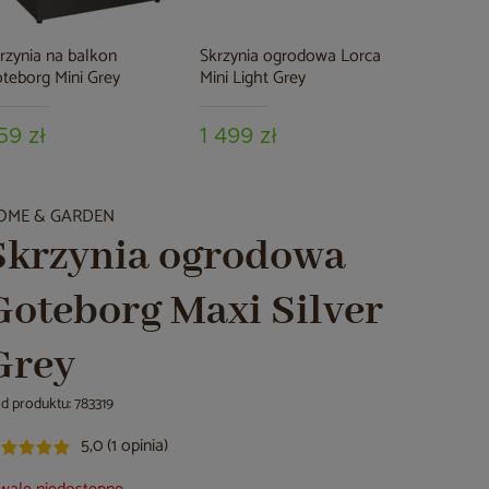
rzynia na balkon
Skrzynia ogrodowa Lorca
teborg Mini Grey
Mini Light Grey
59 zł
1 499 zł
OME & GARDEN
Skrzynia ogrodowa
Goteborg Maxi Silver
Grey
d produktu: 783319
5,0 (1 opinia)