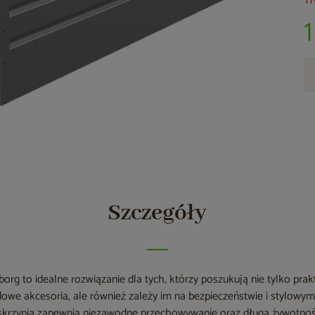
Tr
Szczegóły
org to idealne rozwiązanie dla tych, którzy poszukują nie tylko pr
we akcesoria, ale również zależy im na bezpieczeństwie i stylowy
a skrzynia zapewnia niezawodne przechowywanie oraz długą żywotnoś