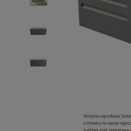
Skrzynia ogrodowa Goteb
schowka na swoje ogrodo
solidnej stali, metalow