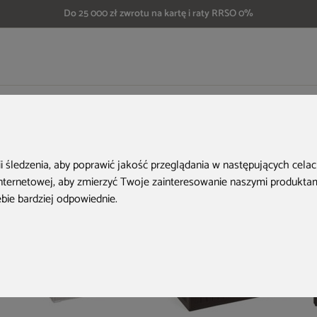
Do 25 000 zł zwrotu na kartę i raty RRSO 0%
e
Skrzynia ogrodowa Goteborg Maxi Silver Grey
Aktualne oferty
ii śledzenia, aby poprawić jakość przeglądania w następujących cela
internetowej
,
aby zmierzyć Twoje zainteresowanie naszymi produktami
ebie bardziej odpowiednie
.