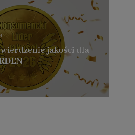
N
wierdzenie jakości dla
ARDEN