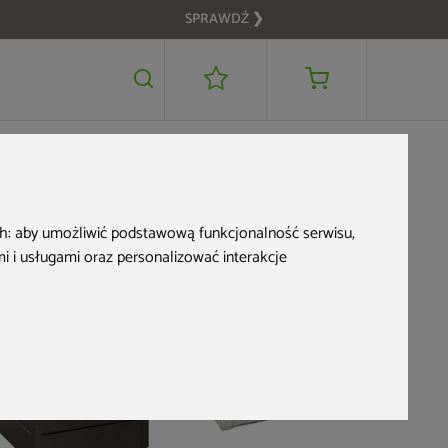
SPRAWDŹ ❯
1 099 zł
DODAJ DO KOSZYKA
ch:
aby umożliwić podstawową funkcjonalność serwisu
,
 i usługami oraz personalizować interakcje
Skrzynia 
wzmocnion
Brown
1 099 z