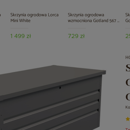
a
Skrzynia ogrodowa Lorca
Skrzynia ogrodowa
Sk
Mini White
wzmocniona Gotland 567 l
Go
Brown
1 499 zł
729 zł
2
H
Ko