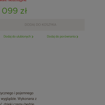
wale niedostępne
1 099 zł
DODAJ DO KOSZYKA
Dodaj do ulubionych
Dodaj do porównania
aktycznego i pojemnego
m wyglądzie. Wykonana z
ć, dzięki czemu będzie