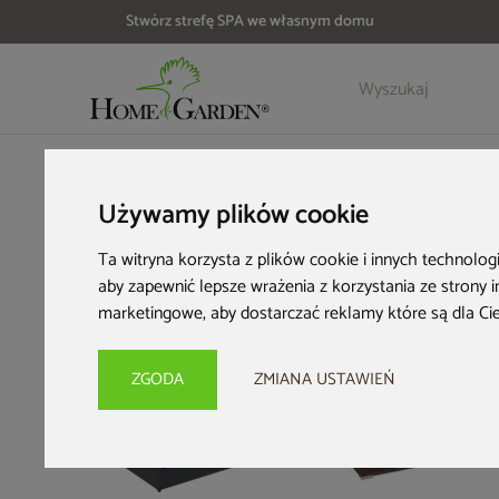
Stwórz strefę SPA we własnym domu
Szczegóły
Opinie
HOME & GARDEN
Wyposażenie ogrodu
Skrzynie ogrodow
Używamy plików cookie
Ta witryna korzysta z plików cookie i innych technolog
aby zapewnić lepsze wrażenia z korzystania ze strony 
marketingowe
,
aby dostarczać reklamy które są dla Ci
ZGODA
ZMIANA USTAWIEŃ