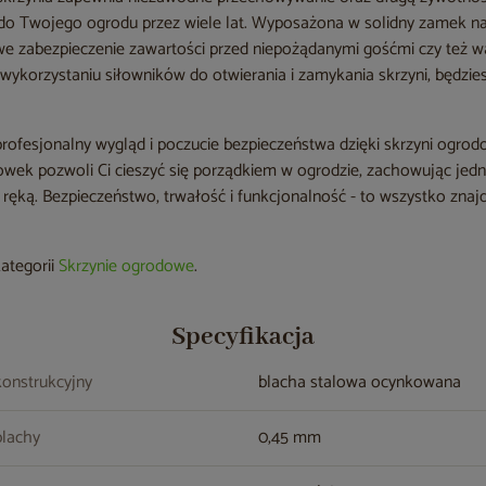
 Twojego ogrodu przez wiele lat. Wyposażona w solidny zamek na 
e zabezpieczenie zawartości przed niepożądanymi gośćmi czy też 
wykorzystaniu siłowników do otwierania i zamykania skrzyni, będziesz
ofesjonalny wygląd i poczucie bezpieczeństwa dzięki skrzyni ogrod
howek pozwoli Ci cieszyć się porządkiem w ogrodzie, zachowując jed
ręką. Bezpieczeństwo, trwałość i funkcjonalność - to wszystko znajd
kategorii
Skrzynie ogrodowe
.
Specyfikacja
konstrukcyjny
blacha stalowa ocynkowana
blachy
0,45 mm