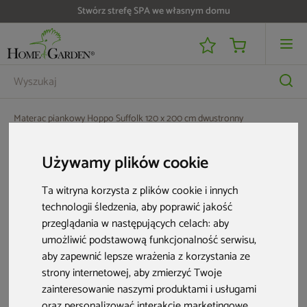
Stwórz strefę SPA we własnym domu
Materac piankowy Hoppo Suffolk 120 x 200 cm dwustronny
Używamy plików cookie
Ta witryna korzysta z plików cookie i innych
technologii śledzenia, aby poprawić jakość
przeglądania w następujących celach:
aby
umożliwić podstawową funkcjonalność serwisu
,
aby zapewnić lepsze wrażenia z korzystania ze
strony internetowej
,
aby zmierzyć Twoje
zainteresowanie naszymi produktami i usługami
oraz personalizować interakcje marketingowe
,