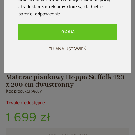
aby dostarczać reklamy które są dla Ciebie
bardziej odpowiednie
.
ZGODA
ZMIANA USTAWIEŃ
Materac piankowy Hoppo Suffolk 120
x 200 cm dwustronny
Kod produktu: 396871
Trwale niedostępne
1 699 zł