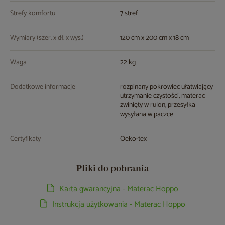
Strefy komfortu
7 stref
Wymiary (szer. x dł. x wys.)
120 cm x 200 cm x 18 cm
Waga
22 kg
Dodatkowe informacje
rozpinany pokrowiec ułatwiający
utrzymanie czystości, materac
zwinięty w rulon, przesyłka
wysyłana w paczce
Certyfikaty
Oeko-tex
Pliki do pobrania
Karta gwarancyjna - Materac Hoppo
Instrukcja użytkowania - Materac Hoppo