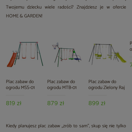
Twojemu dziecku wiele radości? Znajdziesz je w ofercie
HOME & GARDEN!
P
o
Plac zabaw do
Plac zabaw do
Plac zabaw do
ogrodu MSS-01
ogrodu MTB-01
ogrodu Zielony Raj
819 zł
879 zł
899 zł
Kiedy planujesz plac zabaw „zrób to sam”, skup się nie tylko