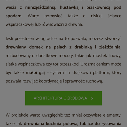
wieża z minizjeżdżalnią, huśtawką i piaskownicą pod
spodem.
Warto pomyśleć także o niskiej ściance
wspinaczkowej lub równoważni z drewna.
Jeśli przestrzeń w ogrodzie na to pozwala, możesz stworzyć
drewniany domek na palach z drabinką i zjeżdżalnią
,
rozbudowany o dodatkowe moduły, takie jak mostek linowy,
siatka wspinaczkowa czy tor przeszkód. Urozmaiceniem może
być także
małpi gaj
– system lin, drążków i platform, który
pozwala rozwijać koordynację i sprawność ruchową.
ARCHITEKTURA OGRODOWA
W projekcie warto uwzględnić też mniej oczywiste elementy,
takie jak
drewniana kuchnia polowa, tablice do rysowania