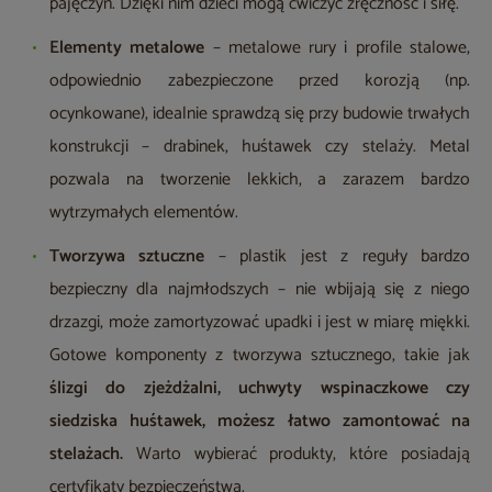
pajęczyn. Dzięki nim dzieci mogą ćwiczyć zręczność i siłę.
Elementy metalowe
– metalowe rury i profile stalowe,
odpowiednio zabezpieczone przed korozją (np.
ocynkowane), idealnie sprawdzą się przy budowie trwałych
konstrukcji – drabinek, huśtawek czy stelaży. Metal
pozwala na tworzenie lekkich, a zarazem bardzo
wytrzymałych elementów.
Tworzywa sztuczne
– plastik jest z reguły bardzo
bezpieczny dla najmłodszych – nie wbijają się z niego
drzazgi, może zamortyzować upadki i jest w miarę miękki.
Gotowe komponenty z tworzywa sztucznego, takie jak
ślizgi do zjeżdżalni, uchwyty wspinaczkowe czy
siedziska huśtawek, możesz łatwo zamontować na
stelażach.
Warto wybierać produkty, które posiadają
certyfikaty bezpieczeństwa.