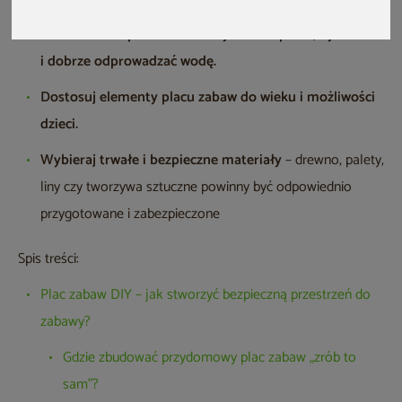
Nawierzchnia powinna amortyzować upadki, być równa
i dobrze odprowadzać wodę.
Dostosuj elementy placu zabaw do wieku i możliwości
dzieci.
Wybieraj trwałe i bezpieczne materiały
– drewno, palety,
liny czy tworzywa sztuczne powinny być odpowiednio
przygotowane i zabezpieczone
Spis treści:
Plac zabaw DIY – jak stworzyć bezpieczną przestrzeń do
zabawy?
Gdzie zbudować przydomowy plac zabaw „zrób to
sam”?