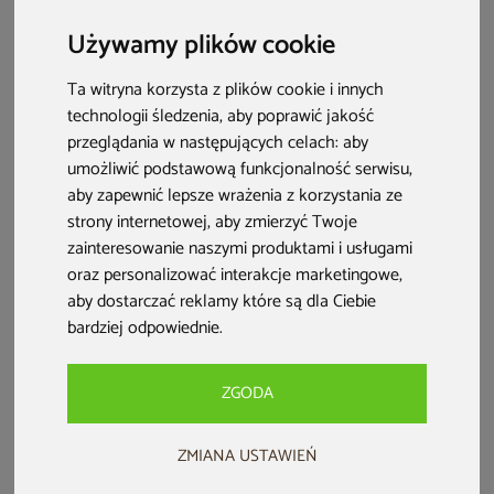
w bezpiecznej przestrzeni. Plac zabaw w ogrodzie? Zrób to
Używamy plików cookie
sam!
Ta witryna korzysta z plików cookie i innych
technologii śledzenia, aby poprawić jakość
przeglądania w następujących celach:
aby
umożliwić podstawową funkcjonalność serwisu
,
aby zapewnić lepsze wrażenia z korzystania ze
strony internetowej
,
aby zmierzyć Twoje
zainteresowanie naszymi produktami i usługami
oraz personalizować interakcje marketingowe
,
aby dostarczać reklamy które są dla Ciebie
bardziej odpowiednie
.
Co musisz wiedzieć?
ZGODA
Wybierz bezpieczne miejsce na plac zabaw
, oddalone od
ZMIANA USTAWIEŃ
potencjalnych zagrożeń, takich jak oczka wodne czy
kompostowniki.