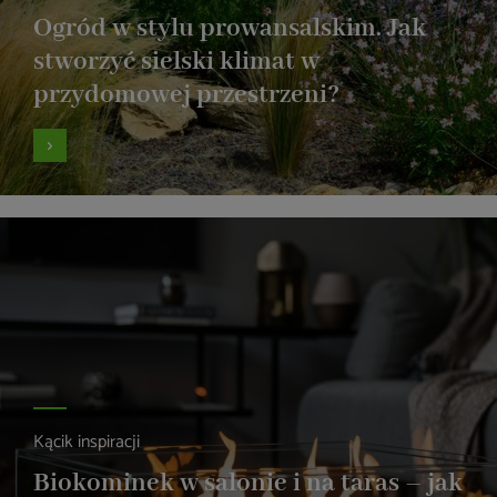
Ogród w stylu prowansalskim. Jak
stworzyć sielski klimat w
przydomowej przestrzeni?
Kącik inspiracji
Biokominek w salonie i na taras – jak