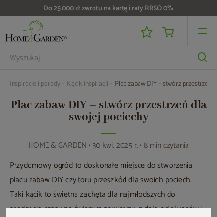
Do 25 000 zł zwrotu na kartę i raty RRSO 0%
Inspiracje i porady
Kącik inspiracji
Plac zabaw DIY – stwórz przestrzeń d
Plac zabaw DIY – stwórz przestrzeń dla
swojej pociechy
HOME & GARDEN
• 30 kwi. 2025 r. • 8 min czytania
Przydomowy ogród to doskonałe miejsce do stworzenia
placu zabaw DIY czy toru przeszkód dla swoich pociech.
Taki kącik to świetna zachęta dla najmłodszych do
spędzenia czasu na świeżym powietrzu, z dala od ekranów i