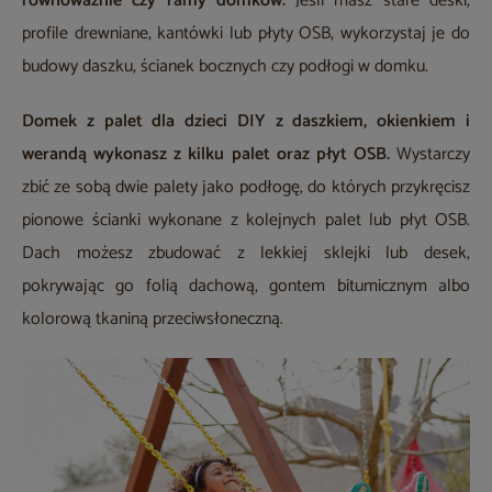
równoważnie czy ramy domków.
Jeśli masz stare deski,
profile drewniane, kantówki lub płyty OSB, wykorzystaj je do
budowy daszku, ścianek bocznych czy podłogi w domku.
Domek z palet dla dzieci DIY z daszkiem, okienkiem i
werandą wykonasz z kilku palet oraz płyt OSB.
Wystarczy
zbić ze sobą dwie palety jako podłogę, do których przykręcisz
pionowe ścianki wykonane z kolejnych palet lub płyt OSB.
Dach możesz zbudować z lekkiej sklejki lub desek,
pokrywając go folią dachową, gontem bitumicznym albo
kolorową tkaniną przeciwsłoneczną.