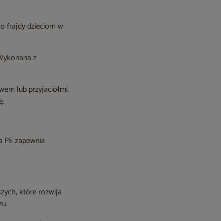
o frajdy dzieciom w
 Wykonana z
wem lub przyjaciółmi.
ę.
wa PE zapewnia
zych, które rozwija
zu.