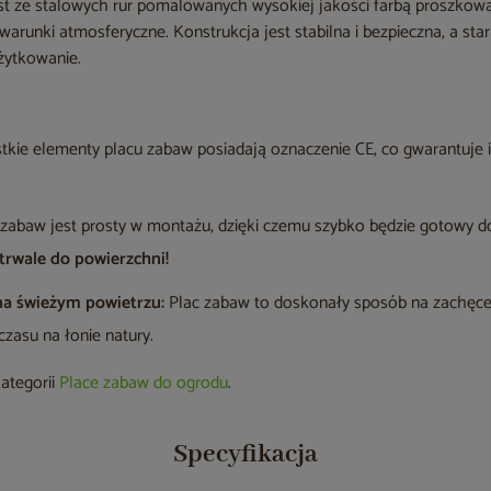
t ze stalowych rur pomalowanych wysokiej jakości farbą proszkow
warunki atmosferyczne. Konstrukcja jest stabilna i bezpieczna, a st
żytkowanie.
kie elementy placu zabaw posiadają oznaczenie CE, co gwarantuje 
zabaw jest prosty w montażu, dzięki czemu szybko będzie gotowy d
trwale do powierzchni!
na świeżym powietrzu:
Plac zabaw to doskonały sposób na zachęcen
 czasu na łonie natury.
kategorii
Place zabaw do ogrodu
.
Specyfikacja