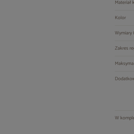
Materiał 
Kolor
Wymiary (s
Zakres re
Maksymal
Dodatkow
W komple