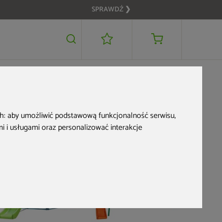
SPRAWDŹ ❯
1 749 zł
DODAJ DO KOSZYKA
ch:
aby umożliwić podstawową funkcjonalność serwisu
,
 i usługami oraz personalizować interakcje
Plac zaba
MTB-01
879 zł