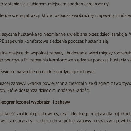
óry stanie się ulubionym miejscem spotkań całej rodziny!
eruje szereg atrakcji, które rozbudzą wyobraźnię i zapewnią mnóstw
lasyczna huśtawka to niezmiennie uwielbiana przez dzieci atrakcja.
E zapewnia komfortowe siedzenie podczas huśtania się.
alne miejsce do wspólnej zabawy i budowania więzi między rodzeńst
o tworzywa PE zapewnia komfortowe siedzenie podczas huśtania si
Świetne narzędzie do nauki koordynacji ruchowej.
jącej zabawy! Gładka powierzchnia zjeżdżalni ze ślizgiem z tworzy
zdy, które dostarczą dzieciom mnóstwa radości.
nieograniczonej wyobraźni i zabawy
liwość zrobienia piaskownicy, czyli idealnego miejsca dla najmłods
zwój sensoryczny i zachęca do wspólnej zabawy na świeżym powietr