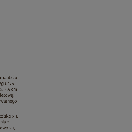
o montażu
zgu: 175
śr. 4,5 cm
aletową;
rywatnego
zisko x 1,
nia z
owa x 1,