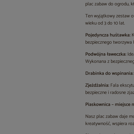
plac zabaw do ogrodu, kt
Ten wyjątkowy zestaw of
wieku od 3 do 10 lat.
Pojedyncza huśtawka:
K
bezpiecznego tworzywa P
Podwójna ławeczka:
Ide
Wykonana z bezpieczneg
Drabinka do wspinania:
Zjeżdżalnia:
Fala ekscytu
bezpieczne i radosne zja
Piaskownica – miejsce 
Nasz plac zabaw daje moż
kreatywność, wspiera ro