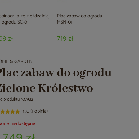
pinaczka ze zjeżdżalnią
Plac zabaw do ogrodu
 ogrodu SC-01
MSN-01
69 zł
719 zł
OME & GARDEN
Plac zabaw do ogrodu
Zielone Królestwo
d produktu: 107982
5,0 (1 opinia)
wale niedostępne
1 749 zł