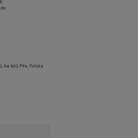
ub
 do
, 64-920 Piła, Polska