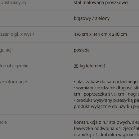
konstrukcyjny
stal malowana proszkowo
brązowy / zielony
zer. x gł. x wys.)
336 cm x 344 cm x 248 cm
gulacji
posiada
ne obciążenie
35 kg (element)
e informacje
• plac zabaw do samodzielneg
• wymiary zjeżdżalni: długość śli
cm • poprzeczka śr. 5 cm • nogi 
• produkt wysyłany przesyłką p
produkt wyłącznie do użytku p
cie
konstrukcja z rur stalowych, sied
ławeczka podwójna x 1, zjeżdżal
drabinką x 1, drabinka wspinaczk