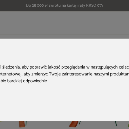
Do 25 000 zł zwrotu na kartę i raty RRSO 0%
ogrodu
Plac zabaw do ogrodu Zielone Królestwo
Aktualne oferty
ii śledzenia, aby poprawić jakość przeglądania w następujących cela
internetowej
,
aby zmierzyć Twoje zainteresowanie naszymi produktami
ebie bardziej odpowiednie
.