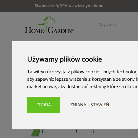
Stwórz strefę SPA we własnym domu
Szczegóły
Opinie
HOME & GARDEN
Architektura ogrodowa
Place zabaw do 
Używamy plików cookie
Ta witryna korzysta z plików cookie i innych technolog
aby zapewnić lepsze wrażenia z korzystania ze strony 
marketingowe
,
aby dostarczać reklamy które są dla Ci
ZGODA
ZMIANA USTAWIEŃ