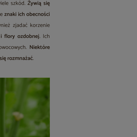
iele szkód.
Żywią się
ne
znaki ich obecności
nież zjadać korzenie
i flory ozdobnej
. Ich
 owocowych.
Niektóre
 się rozmnażać
.