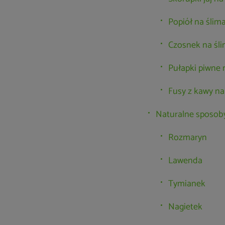
Popiół na ślim
Czosnek na śli
Pułapki piwne 
Fusy z kawy na
Naturalne sposoby 
Rozmaryn
Lawenda
Tymianek
Nagietek