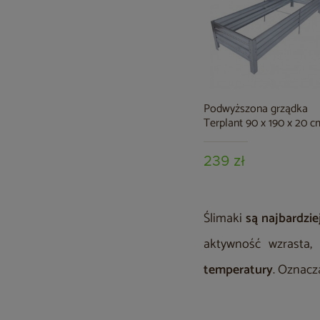
Podwyższona grządka
Terplant 90 x 190 x 20 c
239 zł
Ślimaki
są
najbardzi
aktywność wzrasta,
temperatury
. Oznacz