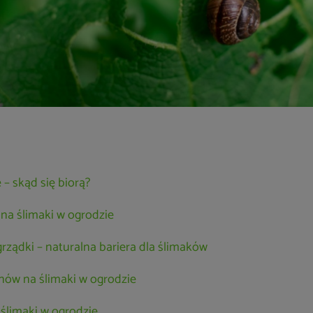
 – skąd się biorą?
a ślimaki w ogrodzie
ządki – naturalna bariera dla ślimaków
nów na ślimaki w ogrodzie
 ślimaki w ogrodzie