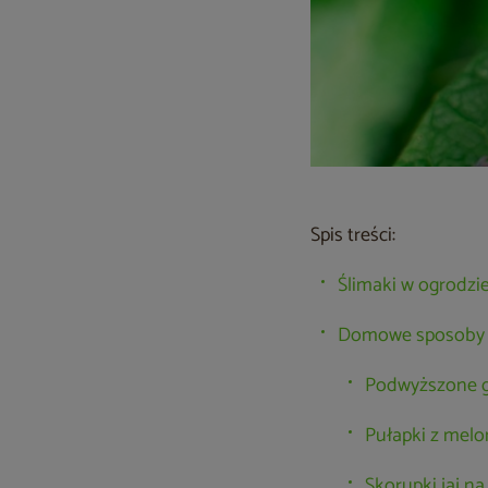
Spis treści:
Ślimaki w ogrodzie
Domowe sposoby n
Podwyższone gr
Pułapki z melo
Skorupki jaj na