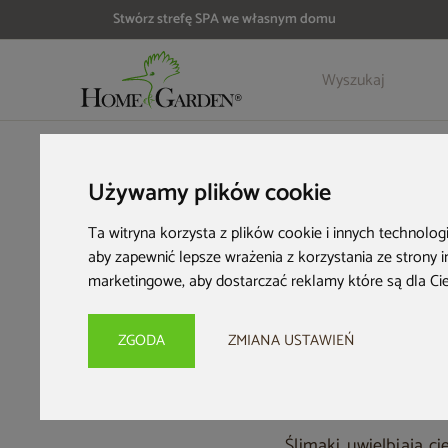
Stwórz strefę SPA we własnym domu
HOME & GARDEN
Inspiracje i porady
Ogrodowa encyklope
Używamy plików cookie
Śli
Ta witryna korzysta z plików cookie i innych technolog
aby zapewnić lepsze wrażenia z korzystania ze strony 
p
marketingowe
,
aby dostarczać reklamy które są dla Ci
ZGODA
ZMIANA USTAWIEŃ
Ślimaki uwielbiają c