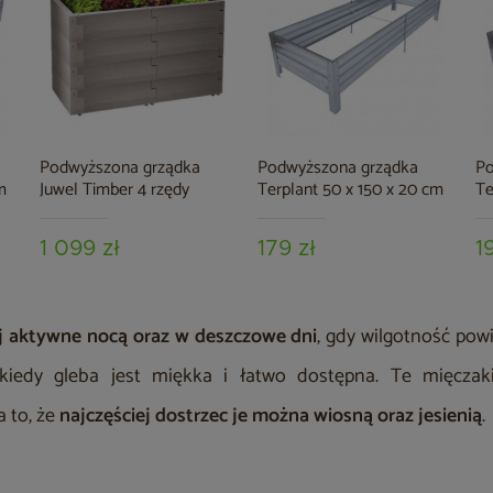
Podwyższona grządka
Podwyższona grządka
Po
m
Juwel Timber 4 rzędy
Terplant 50 x 150 x 20 cm
Te
1 099 zł
179 zł
1
ej aktywne nocą
oraz w deszczowe dni
, gdy wilgotność powi
 kiedy gleba jest miękka i łatwo dostępna. Te mięcza
a to, że
najczęściej dostrzec je można wiosną oraz jesienią
.