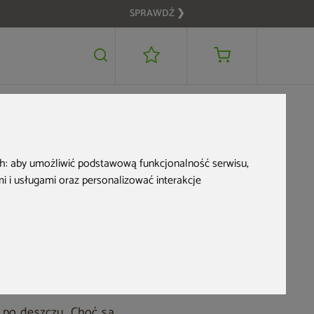
SPRAWDŹ ❯
 jak
ch:
aby umożliwić podstawową funkcjonalność serwisu
,
 i usługami oraz personalizować interakcje
k?
ż po deszczu. Choć są