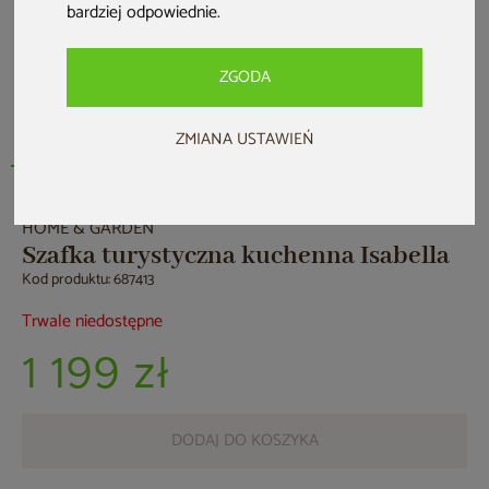
bardziej odpowiednie
.
ZGODA
ZMIANA USTAWIEŃ
HOME & GARDEN
Szafka turystyczna kuchenna Isabella
Kod produktu: 687413
Trwale niedostępne
1 199 zł
DODAJ DO KOSZYKA