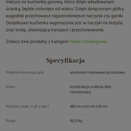
miejsce na kuchenkę gazową, która dzięki wbudowanym
ścianką, będzie osłonięta od wiatru. Dzięki dołączonym półką
wygodnie przechowasz najpotrzebniejsze naczynia czy garnki.
Dodatkowo kuchenka wyposażona jest w haczyki na testylia
oraz torbę, ułatwiającą transport i przechowywanie.
Zobacz inne produkty z kategorii
Meble campingowe
.
Specyfikacja
Materiał konstrukcyjny
aluminium malowane proszkowo
Kolor
konstrukcja srebrna, blat:
ciemnoszary
Wymiary (szer. x gł. x wys.)
188 cm x 50 cm x 81 cm
Waga
18,73 kg