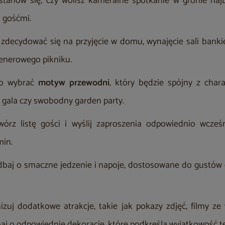
tanów się, czy wolisz kameralne spotkanie w gronie najb
 gośćmi.
zdecydować się na przyjęcie w domu, wynajęcie sali bankiet
enerowego pikniku.
to wybrać
motyw przewodni
, który będzie spójny z chara
a gala czy swobodny garden party.
wórz listę gości i wyślij zaproszenia odpowiednio wcześ
min.
dbaj o smaczne jedzenie i napoje, dostosowane do gustów 
izuj dodatkowe atrakcje, takie jak pokazy zdjęć, filmy z
baj o odpowiednie dekoracje, które podkreślą wyjątkowość t