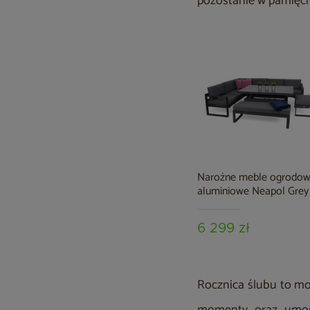
pozostanie w pamięci 
Narożne meble ogrodo
aluminiowe Neapol Grey
Grey Melange
6 299 zł
Rocznica ślubu to mo