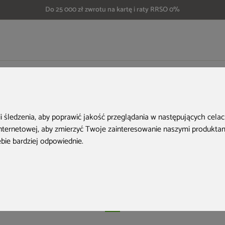
Do 25 000 zł zwrotu na kartę i raty RRSO 0%
Pomysł na rocznicę ślubu – przygotuj z nami imprezę marzeń
sł na rocznicę śl
ii śledzenia, aby poprawić jakość przeglądania w następujących cela
internetowej
,
aby zmierzyć Twoje zainteresowanie naszymi produktami
ygotuj z nami imp
ebie bardziej odpowiednie
.
marzeń