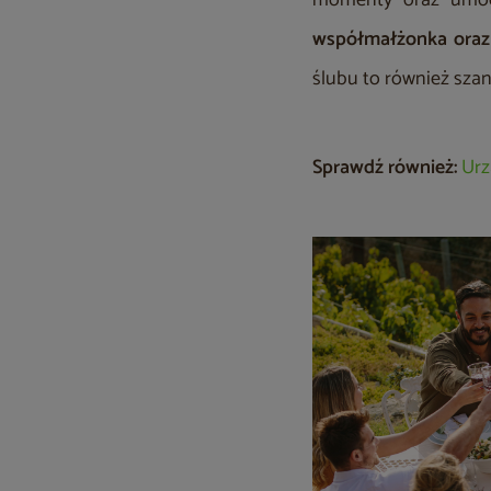
momenty oraz umoc
współmałżonka oraz 
ślubu to również szans
Sprawdź również:
Urz