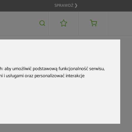
SPRAWDŹ ❯
ubu –
ch:
aby umożliwić podstawową funkcjonalność serwisu
,
 i usługami oraz personalizować interakcje
rezę