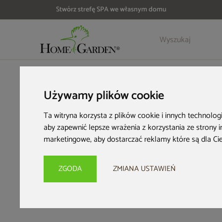
Stwórz strefę SPA we własnym domu
HOME & GARDEN
Inspiracje i porady
Imprezy i wydarzenia
Używamy plików cookie
Pomy
Ta witryna korzysta z plików cookie i innych technolog
aby zapewnić lepsze wrażenia z korzystania ze strony 
prz
marketingowe
,
aby dostarczać reklamy które są dla Ci
ZGODA
ZMIANA USTAWIEŃ