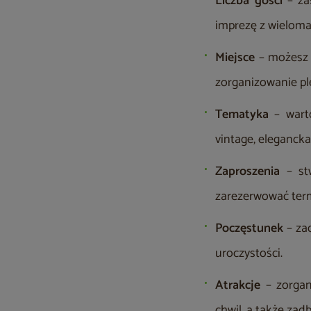
Liczba gości
– zas
imprezę z wieloma
Miejsce
– możesz 
zorganizowanie pl
Tematyka
– war
vintage, eleganck
Zaproszenia
– st
zarezerwować ter
Poczęstunek
– za
uroczystości.
Atrakcje
– zorgan
chwil, a także zad