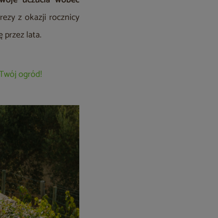
swoje uczucia wobec
ezy z okazji rocznicy
 przez lata.
Twój ogród!