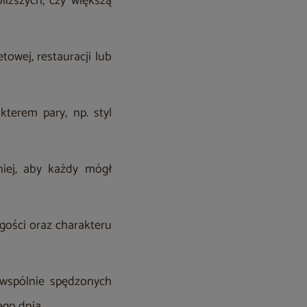
liższych, czy większą
owej, restauracji lub
kterem pary, np. styl
niej, aby każdy mógł
gości oraz charakteru
e wspólnie spędzonych
ego dnia.