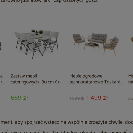
zarówno jubilatów, jak i zaproszonych gości.
we
Zestaw mebli
Meble ogrodowe
M
 /
cateringowych 180 cm 6+1
technorattanowe Toskania
ra
Beige / Light Grey
Cr
669 zł
1 499 zł
1 599 zł
2 
ment, aby spojrzeć wstecz na wspólnie przeżyte chwile, doc