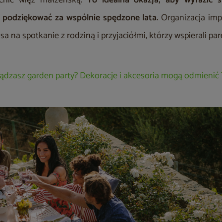
nić więź małżeńską.
To idealna okazja, aby wyrazić 
podziękować za wspólnie spędzone lata.
Organizacja impr
a na spotkanie z rodziną i przyjaciółmi, którzy wspierali parę
ądzasz garden party? Dekoracje i akcesoria mogą odmienić 