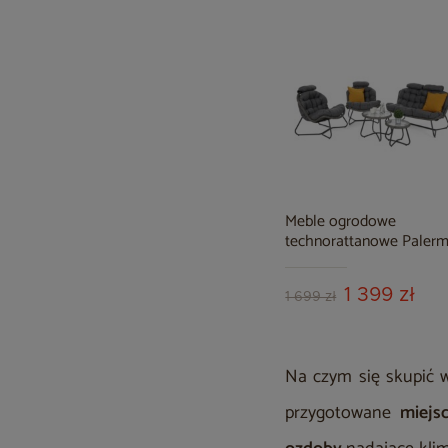
Meble ogrodowe
technorattanowe Paler
Round Grey / Grey
1 399 zł
1 699 zł
Na czym się skupić 
przygotowane
miejs