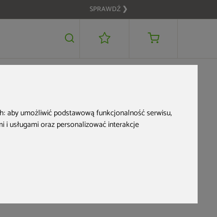
SPRAWDŹ ❯
rty?
ch:
aby umożliwić podstawową funkcjonalność serwisu
,
 i usługami oraz personalizować interakcje
 mogą
d!