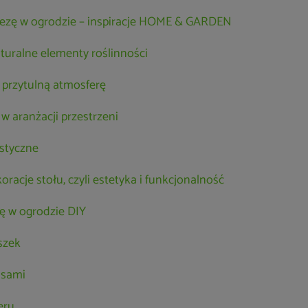
rezę w ogrodzie – inspiracje HOME & GARDEN
turalne elementy roślinności
i przytulną atmosferę
 aranżacji przestrzeni
styczne
oracje stołu, czyli estetyka i funkcjonalność
ę w ogrodzie DIY
szek
isami
eru