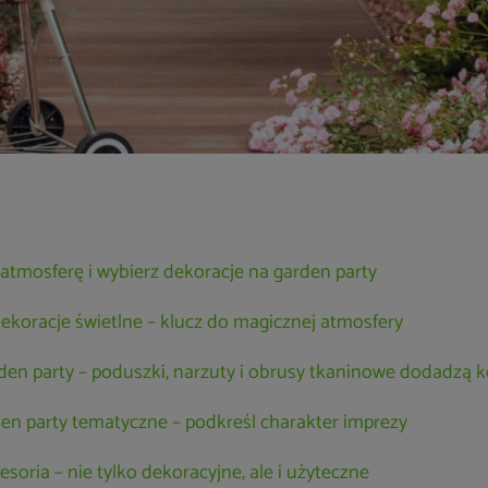
atmosferę i wybierz dekoracje na garden party
dekoracje świetlne – klucz do magicznej atmosfery
en party – poduszki, narzuty i obrusy tkaninowe dodadzą k
en party tematyczne – podkreśl charakter imprezy
soria – nie tylko dekoracyjne, ale i użyteczne