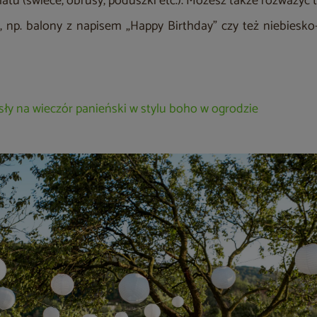
atu (świece, obrusy, poduszki etc.). Możesz także rozważyć
, np. balony z napisem „Happy Birthday” czy też niebiesko
ły na wieczór panieński w stylu boho w ogrodzie