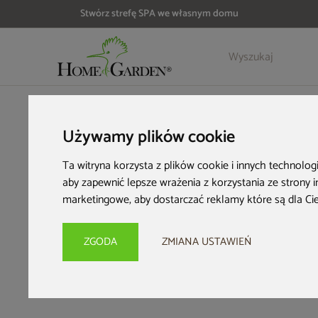
Stwórz strefę SPA we własnym domu
HOME & GARDEN
Inspiracje i porady
Imprezy i wydarzenia
Używamy plików cookie
Urz
Ta witryna korzysta z plików cookie i innych technolog
aby zapewnić lepsze wrażenia z korzystania ze strony 
Deko
marketingowe
,
aby dostarczać reklamy które są dla Ci
o
ZGODA
ZMIANA USTAWIEŃ