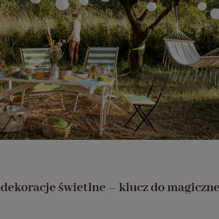
 dekoracje świetlne – klucz do magiczn