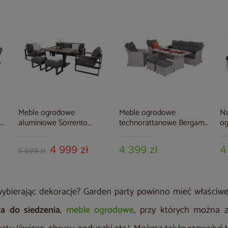
Meble ogrodowe
Meble ogrodowe
Na
mo
aluminiowe Sorrento
technorattanowe Bergamo
og
Polywood Grey / Grey
White / Grey
Wh
Melange
4 999 zł
4 399 zł
4
5 699 zł
wybierając dekoracje? Garden party powinno mieć właściw
ca do siedzenia
,
meble ogrodowe
, przy których można z