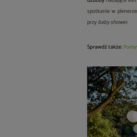
ozdoby
nadające klim
spotkanie w plenerze
przy
baby shower
.
Sprawdź także
:
Pomys