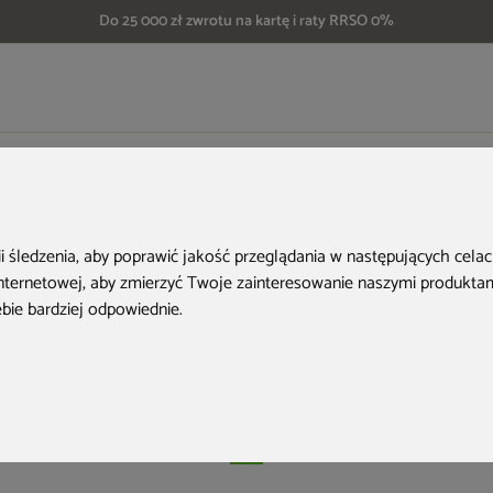
Do 25 000 zł zwrotu na kartę i raty RRSO 0%
Urządzasz garden party? Dekoracje i akcesoria mogą odmienić Twój ogród!
ądzasz garden pa
ii śledzenia, aby poprawić jakość przeglądania w następujących cela
internetowej
,
aby zmierzyć Twoje zainteresowanie naszymi produktami
racje i akcesoria
ebie bardziej odpowiednie
.
dmienić Twój ogró