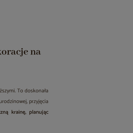
koracje na
liższymi. To doskonała
urodzinowej, przyjęcia
ną krainę, planując