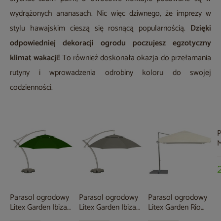
wydrążonych ananasach. Nic więc dziwnego, że imprezy w
stylu hawajskim cieszą się rosnącą popularnością.
Dzięki
odpowiedniej dekoracji ogrodu poczujesz egzotyczny
klimat wakacji!
To również doskonała okazja do przełamania
rutyny i wprowadzenia odrobiny koloru do swojej
codzienności.
P
M
G
p
Parasol ogrodowy
Parasol ogrodowy
Parasol ogrodowy
Litex Garden Ibiza
Litex Garden Ibiza
Litex Garden Rio
420 cm zielony
420 cm szary
300 cm Silver / Ecru