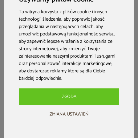
jak krok po kroku zorganizować uroczystość, która z
pewnością zostanie zapamiętana na długo. Sprawdź, jakich
Ta witryna korzysta z plików cookie i innych
technologii śledzenia, aby poprawić jakość
dekoracji będziesz potrzebować, by urządzić taką imprezę
przeglądania w następujących celach:
aby
we własnym ogrodzie!
umożliwić podstawową funkcjonalność serwisu
,
aby zapewnić lepsze wrażenia z korzystania ze
strony internetowej
,
aby zmierzyć Twoje
zainteresowanie naszymi produktami i usługami
oraz personalizować interakcje marketingowe
,
aby dostarczać reklamy które są dla Ciebie
bardziej odpowiednie
.
ZGODA
ZMIANA USTAWIEŃ
Spis treści:
Impreza w stylu hawajskim – czy warto ją urządzić?