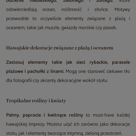
odcienie niebieskiego
,
zielonego
i
żółtego
, które
odzwierciedlają ocean, roślinność i słońce. Motywy
przewodnie to oczywiście elementy związane z plażą i
oceanem, takie jak muszle, gwiazdy morskie czy piasek.
Hawajskie dekoracje związane z plażą i oceanem
Zastosuj elementy takie jak sieci rybackie, parasole
plażowe i pachołki z linami.
Mogą one stanowić ciekawe tło
dla fotografii czy akcenty dekoracyjne wokół stołu.
Tropikalne rośliny i kwiaty
Palmy
,
paprocie i kwitnące rośliny
to must-have każdej
hawajskiej imprezy. Możesz użyć ich zarówno jako dekoracje
stołu, jak i elementy tworzące intymną, zieloną przestrzeń.