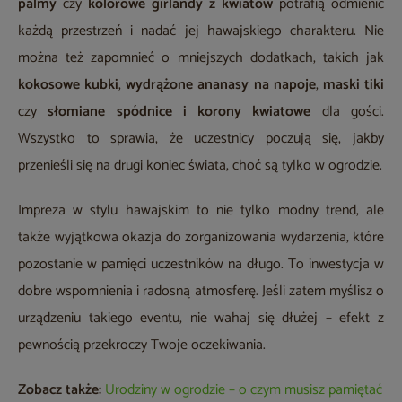
palmy
czy
kolorowe girlandy z kwiatów
potrafią odmienić
każdą przestrzeń i nadać jej hawajskiego charakteru. Nie
można też zapomnieć o mniejszych dodatkach, takich jak
kokosowe kubki
,
wydrążone ananasy na napoje
,
maski tiki
czy
słomiane spódnice i korony kwiatowe
dla gości.
Wszystko to sprawia, że uczestnicy poczują się, jakby
przenieśli się na drugi koniec świata, choć są tylko w ogrodzie.
Impreza w stylu hawajskim to nie tylko modny trend, ale
także wyjątkowa okazja do zorganizowania wydarzenia, które
pozostanie w pamięci uczestników na długo. To inwestycja w
dobre wspomnienia i radosną atmosferę. Jeśli zatem myślisz o
urządzeniu takiego eventu, nie wahaj się dłużej – efekt z
pewnością przekroczy Twoje oczekiwania.
Zobacz także:
Urodziny w ogrodzie – o czym musisz pamiętać