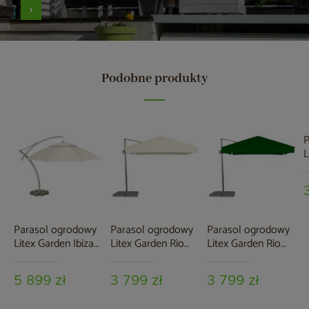
Podobne produkty
P
L
3
G
Parasol ogrodowy
Parasol ogrodowy
Parasol ogrodowy
Litex Garden Ibiza
Litex Garden Rio
Litex Garden Rio
420 cm naturalny
300 cm Silver / Ecru
300 cm Silver /
Green
5 899 zł
3 799 zł
3 799 zł