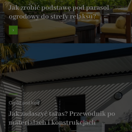
Jak zrobić podstawę pod parasol
ogrodowy do strefy relaksu?
Ogród pod lupą
Jak zadaszyć taras? Przewodnik po
materiałach i konstrukcjach