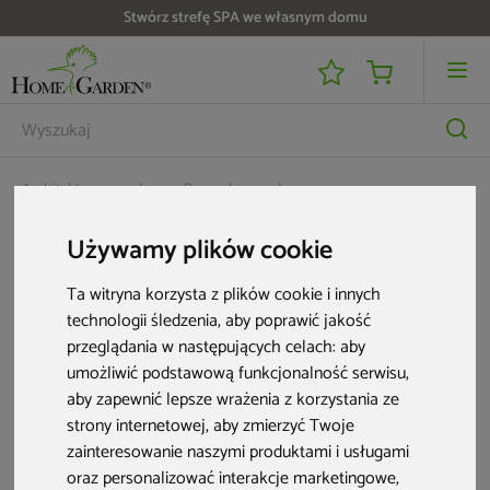
Stwórz strefę SPA we własnym domu
Architektura ogrodowa
Parasole ogrodowe
Parasol ogrodowy Litex Garden Ibiza 420 cm zielony
Używamy plików cookie
Ta witryna korzysta z plików cookie i innych
technologii śledzenia, aby poprawić jakość
przeglądania w następujących celach:
aby
umożliwić podstawową funkcjonalność serwisu
,
aby zapewnić lepsze wrażenia z korzystania ze
strony internetowej
,
aby zmierzyć Twoje
zainteresowanie naszymi produktami i usługami
oraz personalizować interakcje marketingowe
,