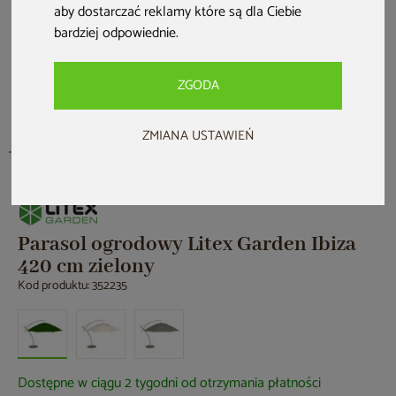
aby dostarczać reklamy które są dla Ciebie
bardziej odpowiednie
.
ZGODA
ZMIANA USTAWIEŃ
Parasol ogrodowy Litex Garden Ibiza
420 cm zielony
Kod produktu: 352235
Dostępne w ciągu 2 tygodni od otrzymania płatności