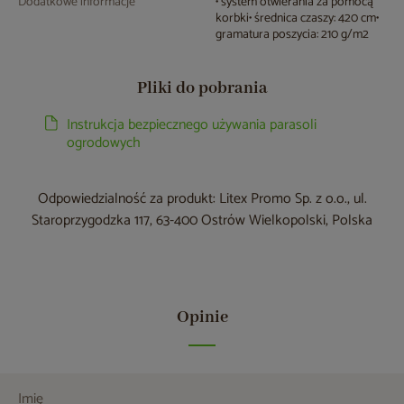
Dodatkowe informacje
• system otwierania za pomocą
korbki• średnica czaszy: 420 cm•
gramatura poszycia: 210 g/m2
Pliki do pobrania
Instrukcja bezpiecznego używania parasoli
ogrodowych
Odpowiedzialność za produkt: Litex Promo Sp. z o.o., ul.
Staroprzygodzka 117, 63-400 Ostrów Wielkopolski, Polska
Opinie
Imię